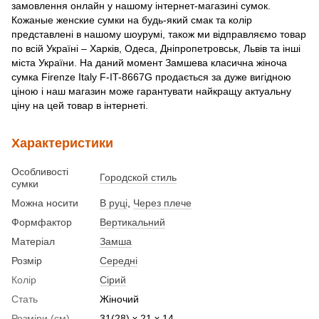
замовлення онлайн у нашому інтернет-магазині сумок.
Кожаные женские сумки на будь-який смак та колір
представлені в нашому шоурумі, також ми відправляємо товар
по всій Україні – Харків, Одеса, Дніпропетровськ, Львів та інші
міста України. На даний момент Замшева класична жіноча
сумка Firenze Italy F-IT-8667G продається за дуже вигідною
ціною і наш магазин може гарантувати найкращу актуальну
ціну на цей товар в інтернеті.
Характеристики
Особливості
Городской стиль
сумки
Можна носити
В руці
,
Через плече
Формфактор
Вертикальний
Матеріал
Замша
Розмір
Середні
Колір
Сірий
Стать
Жіночий
Розміри (см)
31(28) x 21 x 14