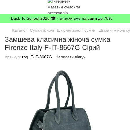
Back To School 2026 🎓 - знижки вже на сайті до 78%
Каталог
Сумки жіночі
Шкіряні жіночі сумки
Шкіряні жіночі су
Замшева класична жіноча сумка
Firenze Italy F-IT-8667G Сірий
Артикул:
rbg_F-IT-8667G
Написати відгук