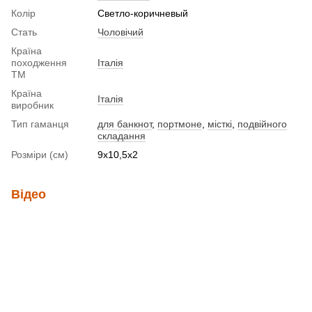
Колір
Светло-коричневый
Стать
Чоловічий
Країна
походження
Італія
ТМ
Країна
Італія
виробник
Тип гаманця
для банкнот
,
портмоне
,
місткі
,
подвійного
складання
Розміри (см)
9х10,5х2
Відео