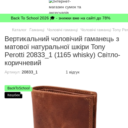
Back To School 2026 🎓 - знижки вже на сайті до 78%
Каталог
Гаманці
Чоловічі гаманці
Чоловічі гаманці Tony Per
Вертикальний чоловічий гаманець з
матової натуральної шкіри Tony
Perotti 20833_1 (1165 whisky) Світло-
коричневий
Артикул:
20833_1
1 відгук
BackToSchool
Кешбек