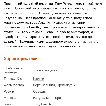
Практичний чоловічий гаманець Tony Perotti – стиль, який каже
за вас. Ідеальний аксесуар для сучасного чоловіка, що цінує
якість та елегантність. Гаманець виконаний з матової
натуральної шкіри преміальної якості у стильному світло-
коричневому кольорі. Лаконічний дизайн з тисненим
логотипом Tony Perotti у центрі робить його універсальним та
статусним. Такий гаманець стає не просто аксесуаром, а
відображенням характеру: впевненість, смак та увага до
деталей. Підходить як для щоденного використання, так і як
подарунок чоловікові, який цінує справжню якість.
Характеристики
Особливості
з монетницьою
гаманця
Тип застібки
Кнопка
Формфактор
Вертикальний
,
Прямокутний
Розмір
Середні
Матеріал
Натуральна шкіра
Бренд
Tony Perotti