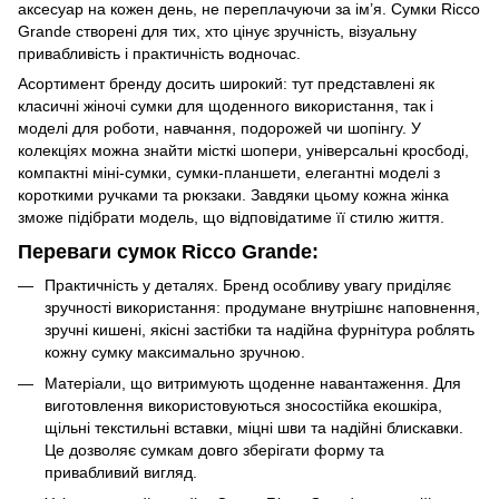
аксесуар на кожен день, не переплачуючи за ім’я. Сумки Ricco
Grande створені для тих, хто цінує зручність, візуальну
привабливість і практичність водночас.
Асортимент бренду досить широкий: тут представлені як
класичні жіночі сумки для щоденного використання, так і
моделі для роботи, навчання, подорожей чи шопінгу. У
колекціях можна знайти місткі шопери, універсальні кросбоді,
компактні міні-сумки, сумки-планшети, елегантні моделі з
короткими ручками та рюкзаки. Завдяки цьому кожна жінка
зможе підібрати модель, що відповідатиме її стилю життя.
Переваги сумок Ricco Grande:
Практичність у деталях. Бренд особливу увагу приділяє
зручності використання: продумане внутрішнє наповнення,
зручні кишені, якісні застібки та надійна фурнітура роблять
кожну сумку максимально зручною.
Матеріали, що витримують щоденне навантаження. Для
виготовлення використовуються зносостійка екошкіра,
щільні текстильні вставки, міцні шви та надійні блискавки.
Це дозволяє сумкам довго зберігати форму та
привабливий вигляд.