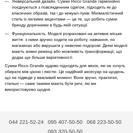
Універсальний дизайн. Сумки Ricco Grande гармонійно
поєднуються з повсякденним одягом, підходять як до
класичних образів, так і до кежуал-луків. Мінімалістичний
стиль із легкими акцентами — це те, що робить сумки
бренду доречними в будь-якій ситуації.
Функціональність. Моделі розраховані на активне міське
життя: з ними зручно ходити на роботу, навчання, по
магазинах або вирушати у невеликі подорожі. Деякі моделі
мають знімні ремінці або можливість трансформації, що
додає ще більше варіативності.
Сумки Ricco Grande чудово підходять для жінок, які не хочуть
обирати між ціною і якістю. Це надійний аксесуар на щодень,
що не підведе у важливий момент. Вони зручні, практичні,
стильні — саме такими мають бути речі, які ми
використовуємо щодня.
044 221-52-24
095 407-50-50
068 223-50-50
093 320-50-50