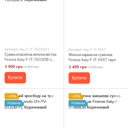
Артикул: rbg_F-IT-7633DB-L
Артикул: rbg_F-IT-055T
Сумка класична жіноча містка
Жіноча каркасна сумочка
Firenze Italy F-IT-7633DB-L
Firenze Italy F-IT-055T тауп
Коричневий
3 999 грн
2 499 грн
4 450 грн
4 990 грн
Купити
Купити
−16%
−30%
Новинка
Новинка