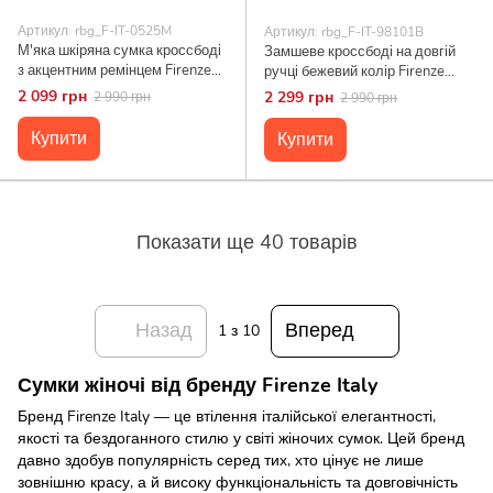
Артикул: rbg_F-IT-0525M
Артикул: rbg_F-IT-98101B
М'яка шкіряна сумка кроссбоді
Замшеве кроссбоді на довгій
з акцентним ремінцем Firenze
ручці бежевий колір Firenze
Italy F-IT-0525M м'ятний
Italy F-IT-98101B беж
2 099 грн
2 299 грн
2 990 грн
2 990 грн
Купити
Купити
Показати ще 40 товарів
Назад
Вперед
1
з 10
Сумки жіночі від бренду Firenze Italy
Бренд Firenze Italy — це втілення італійської елегантності,
якості та бездоганного стилю у світі жіночих сумок. Цей бренд
давно здобув популярність серед тих, хто цінує не лише
зовнішню красу, а й високу функціональність та довговічність