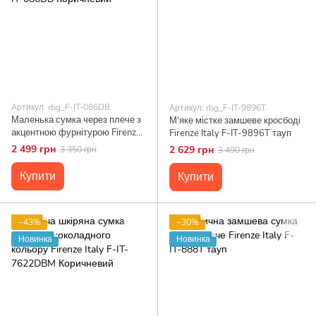
Артикул: rbg_F-IT-086DB
Артикул: rbg_F-IT-9896T
Маленька сумка через плече з
М'яке містке замшеве кросбоді
акцентною фурнітурою Firenze
Firenze Italy F-IT-9896T тауп
Italy F-IT-086DB Коричневий
2 499 грн
2 629 грн
3 350 грн
3 490 грн
Купити
Купити
−43%
−30%
Новинка
Новинка