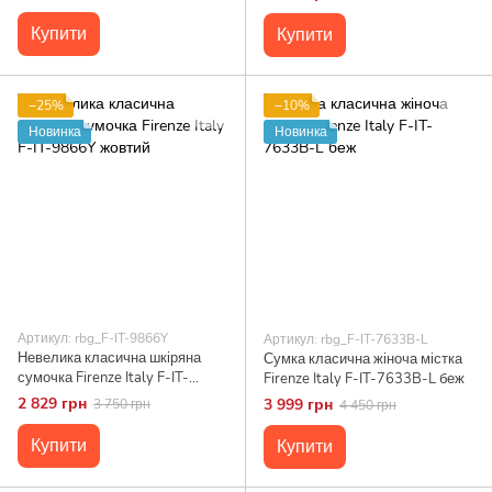
Купити
Купити
−25%
−10%
Новинка
Новинка
Артикул: rbg_F-IT-9866Y
Артикул: rbg_F-IT-7633B-L
Невелика класична шкіряна
Сумка класична жіноча містка
сумочка Firenze Italy F-IT-
Firenze Italy F-IT-7633B-L беж
9866Y жовтий
2 829 грн
3 999 грн
3 750 грн
4 450 грн
Купити
Купити