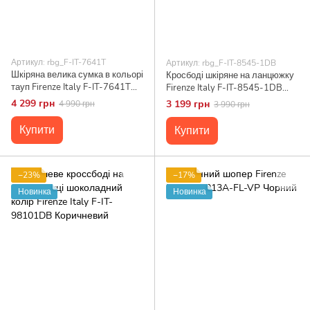
Артикул: rbg_F-IT-7641T
Артикул: rbg_F-IT-8545-1DB
Шкіряна велика сумка в кольорі
Кросбоді шкіряне на ланцюжку
тауп Firenze Italy F-IT-7641T
Firenze Italy F-IT-8545-1DB
тауп
Коричневий
4 299 грн
3 199 грн
4 990 грн
3 990 грн
Купити
Купити
−23%
−17%
Новинка
Новинка