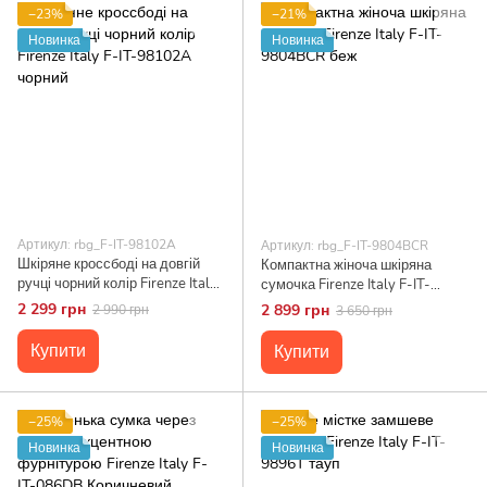
−23%
−21%
Новинка
Новинка
Артикул: rbg_F-IT-98102A
Артикул: rbg_F-IT-9804BCR
Шкіряне кроссбоді на довгій
Компактна жіноча шкіряна
ручці чорний колір Firenze Italy
сумочка Firenze Italy F-IT-
F-IT-98102A чорний
9804BCR беж
2 299 грн
2 899 грн
2 990 грн
3 650 грн
Купити
Купити
−25%
−25%
Новинка
Новинка