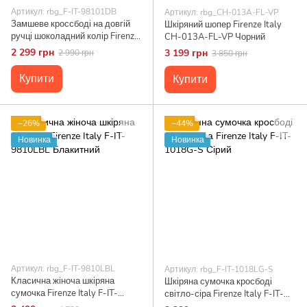
Артикул: rbg_F-IT-98101DB
Артикул: rbg_CH-013A-FL-VP
Замшеве кроссбоді на довгій
Шкіряний шопер Firenze Italy
ручці шоколадний колір Firenze
CH-013A-FL-VP Чорний
Italy F-IT-98101DB Коричневий
2 299 грн
3 199 грн
2 990 грн
3 850 грн
Купити
Купити
−26%
−44%
Новинка
Новинка
Артикул: rbg_F-IT-9810LBL
Артикул: rbg_F-IT-1018LG-S
Класична жіноча шкіряна
Шкіряна сумочка кросбоді
сумочка Firenze Italy F-IT-
світло-сіра Firenze Italy F-IT-
9810LBL Блакитний
1018G-S Сірий