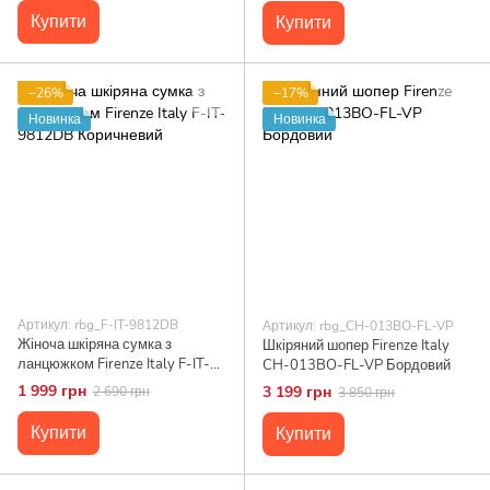
Купити
Купити
−26%
−17%
Новинка
Новинка
Артикул: rbg_F-IT-9812DB
Артикул: rbg_CH-013BO-FL-VP
Жіноча шкіряна сумка з
Шкіряний шопер Firenze Italy
ланцюжком Firenze Italy F-IT-
CH-013BO-FL-VP Бордовий
9812DB Коричневий
1 999 грн
3 199 грн
2 690 грн
3 850 грн
Купити
Купити