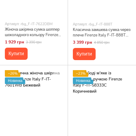
Артикул: rbg_F-IT-7622DBM
Артикул: rbg_F-IT-888T
Жіноча шкіряна сумка шоппер
Класична замшева сумка через
шоколадного кольору Firenze
плече Firenze Italy F-IT-888T
Italy F-IT-7622DBM
тауп
1 929 грн
3 399 грн
3 390 грн
4 850 грн
Коричневий
Купити
Купити
−26%
−23%
Новинка
Новинка