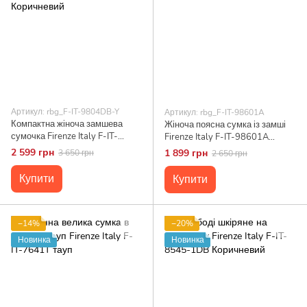
Артикул: rbg_F-IT-9804DB-Y
Артикул: rbg_F-IT-98601A
Компактна жіноча замшева
Жіноча поясна сумка із замші
сумочка Firenze Italy F-IT-
Firenze Italy F-IT-98601A
9804DB-Y Коричневий
чорний
2 599 грн
1 899 грн
3 650 грн
2 650 грн
Купити
Купити
−14%
−20%
Новинка
Новинка