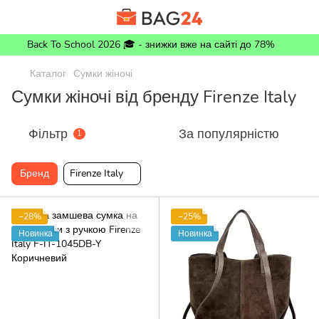
Back To School 2026 🎓 - знижки вже на сайті до 78%
Каталог
Сумки жіночі
Сумки жіночі від бренду Firenze Italy
Фільтр
За популярністю
1
Бренд
Firenze Italy
−28%
−25%
Новинка
Новинка