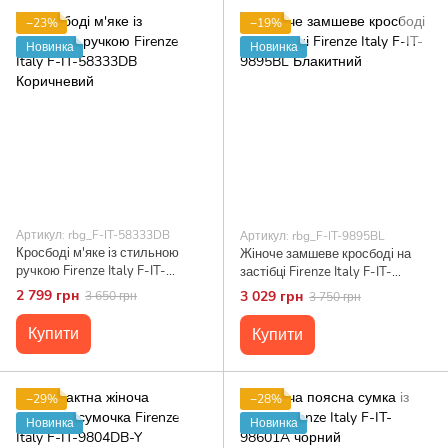
−23%
−19%
Новинка
Новинка
Артикул: rbg_F-IT-58333DB
Артикул: rbg_F-IT-9895BL
Кросбоді м'яке із стильною
Жіноче замшеве кросбоді на
ручкою Firenze Italy F-IT-
застібці Firenze Italy F-IT-
58333DB Коричневий
9895BL Блакитний
2 799 грн
3 029 грн
3 650 грн
3 750 грн
Купити
Купити
−29%
−28%
Новинка
Новинка