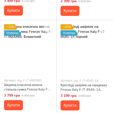
3 499 грн
2 399 грн
4 720 грн
4 310 грн
Купити
Купити
−15%
−20%
Новинка
Новинка
Артикул: rbg_F-IT-86008BL
Артикул: rbg_F-IT-8545-1A
Шкіряна класична жіноча
Кросбоді шкіряне на ланцюжку
стильна сумка Firenze Italy F-
Firenze Italy F-IT-8545-1A
IT-86008BL Блакитний
чорний
3 799 грн
3 199 грн
4 490 грн
3 990 грн
Купити
Купити