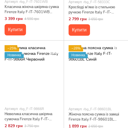
Артикул: rbg_F-IT-7601WB
Артикул: rbg_F-IT-58333C
Класична жіноча шкіряна сумка
Кросбоді м'яке із стильною
Firenze Italy F-IT-7601WB
ручкою Firenze Italy F-IT-
Бежевий
58333C Коричневий
3 399 грн
2 799 грн
4 590 грн
3 650 грн
Купити
Купити
−25%
−28%
Новинка
Новинка
Артикул: rbg_F-IT-9866R
Артикул: rbg_F-IT-98601BL
Невелика класична шкіряна
Жіноча поясна сумка із замші
сумочка Firenze Italy F-IT-
Firenze Italy F-IT-98601BL
9866R Червоний
Синій
2 829 грн
1 899 грн
3 750 грн
2 650 грн