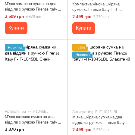
М'яка замшева сумка на два
Компактна жіноча шкіряна
відділи з ручкою Firenze Italy F-
сумочка Firenze Italy F-IT-
IT-1045BO-Y Бордовий
9804DB Коричневий
2 599 грн
2 499 грн
3 370 грн
3 370 грн
Купити
Купити
Новинка
−26%
Новинка
Артикул: rbg_F-IT-1045BL
Артикул: rbg_F-IT-1045LBL
М'яка шкіряна сумка на два
М'яка шкіряна сумка на два
відділи з ручкою Firenze Italy F-
відділи з ручкою Firenze Italy F-
IT-1045BL Синій
IT-1045LBL Блакитний
3 370 грн
2 499 грн
3 370 грн