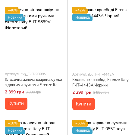
−40%
−42%
Новинка
Новинка
Артикул: rbg_F-IT-9899V
Артикул: rbg_F-IT-4443A
Класична жіноча шкіряна сумка
Класичне кросбоді Firenze Italy
з довгими ручками Firenze Italy
F-IT-4443A Чорний
F-IT-9899V Фіолетовий
2 399 грн
2 299 грн
3 990 грн
3 990 грн
Купити
Купити
−10%
−50%
Новинка
Новинка