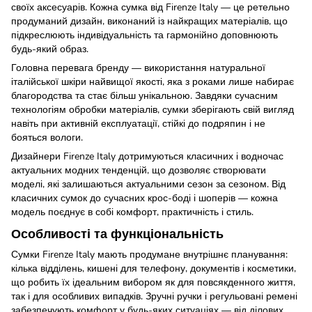
своїх аксесуарів. Кожна сумка від Firenze Italy — це ретельно
продуманий дизайн, виконаний із найкращих матеріалів, що
підкреслюють індивідуальність та гармонійно доповнюють
будь-який образ.
Головна перевага бренду — використання натуральної
італійської шкіри найвищої якості, яка з роками лише набирає
благородства та стає більш унікальною. Завдяки сучасним
технологіям обробки матеріалів, сумки зберігають свій вигляд
навіть при активній експлуатації, стійкі до подряпин і не
бояться вологи.
Дизайнери Firenze Italy дотримуються класичних і водночас
актуальних модних тенденцій, що дозволяє створювати
моделі, які залишаються актуальними сезон за сезоном. Від
класичних сумок до сучасних крос-боді і шоперів — кожна
модель поєднує в собі комфорт, практичність і стиль.
Особливості та функціональність
Сумки Firenze Italy мають продумане внутрішнє планування:
кілька відділень, кишені для телефону, документів і косметики,
що робить їх ідеальним вибором як для повсякденного життя,
так і для особливих випадків. Зручні ручки і регульовані ремені
забезпечують комфорт у будь-яких ситуаціях — від ділових