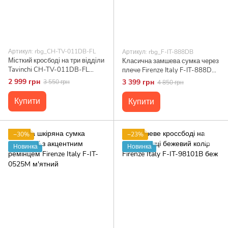
Артикул: rbg_CH-TV-011DB-FL
Артикул: rbg_F-IT-888DB
Місткий кросбоді на три відділи
Класична замшева сумка через
Tavinchi CH-TV-011DB-FL
плече Firenze Italy F-IT-888DB
Коричневий
Коричневий
2 999 грн
3 399 грн
3 550 грн
4 850 грн
Купити
Купити
−30%
−23%
Новинка
Новинка