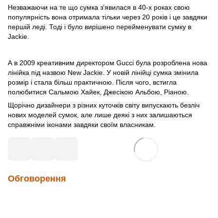
Незважаючи на те що сумка з'явилася в 40-х роках свою
популярність вона отримала тільки через 20 років і це завдяки
першій леді. Тоді і було вирішено перейменувати сумку в
Jackie.
А в 2009 креативним директором Gucci була розроблена нова
лінійка під назвою New Jackie. У новій лінійці сумка змінила
розмір і стала більш практичною. Після чого, встигла
полюбитися Сальмою Хайек, Джесікою Альбою, Ріаною.
Щорічно дизайнери з різних куточків світу випускають безліч
нових моделей сумок, але лише деякі з них залишаються
справжніми іконами завдяки своїм власникам.
Обговорення