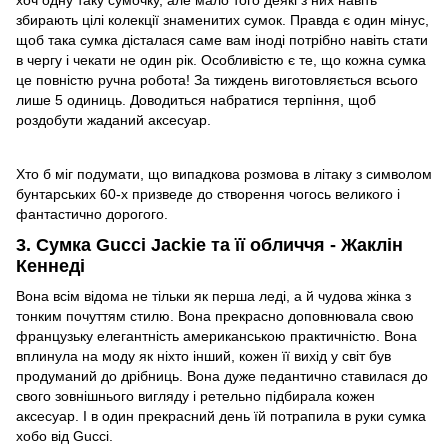
хоч одну таку сумочку, але мало того деякі з них навіть
збирають цілі колекції знаменитих сумок. Правда є один мінус,
щоб така сумка дісталася саме вам іноді потрібно навіть стати
в чергу і чекати не один рік. Особливістю є те, що кожна сумка
це повністю ручна робота! За тиждень виготовляється всього
лише 5 одиниць. Доводиться набратися терпіння, щоб
роздобути жаданий аксесуар.
Хто б міг подумати, що випадкова розмова в літаку з символом
бунтарських 60-х призведе до створення чогось великого і
фантастично дорогого.
3. Сумка Gucci Jackie та її обличчя - Жаклін
Кеннеді
Вона всім відома не тільки як перша леді, а й чудова жінка з
тонким почуттям стилю. Вона прекрасно доповнювала свою
французьку елегантність американською практичністю. Вона
вплинула на моду як ніхто інший, кожен її вихід у світ був
продуманий до дрібниць. Вона дуже педантично ставилася до
свого зовнішнього вигляду і ретельно підбирала кожен
аксесуар. І в один прекрасний день їй потрапила в руки сумка
хобо від Gucci.