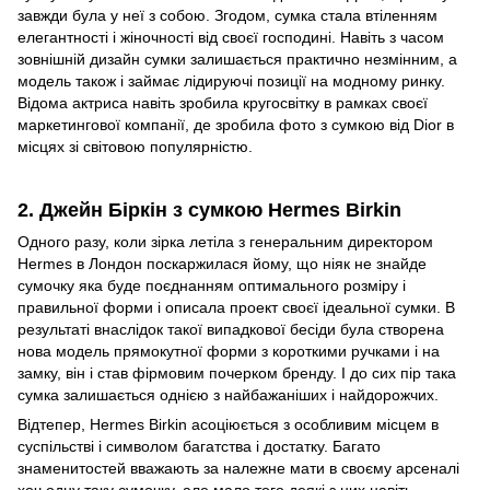
завжди була у неї з собою. Згодом, сумка стала втіленням
елегантності і жіночності від своєї господині. Навіть з часом
зовнішній дизайн сумки залишається практично незмінним, а
модель також і займає лідируючі позиції на модному ринку.
Відома актриса навіть зробила кругосвітку в рамках своєї
маркетингової компанії, де зробила фото з сумкою від Dior в
місцях зі світовою популярністю.
2. Джейн Біркін з сумкою Hermes Birkin
Одного разу, коли зірка летіла з генеральним директором
Hermes в Лондон поскаржилася йому, що ніяк не знайде
сумочку яка буде поєднанням оптимального розміру і
правильної форми і описала проект своєї ідеальної сумки. В
результаті внаслідок такої випадкової бесіди була створена
нова модель прямокутної форми з короткими ручками і на
замку, він і став фірмовим почерком бренду. І до сих пір така
сумка залишається однією з найбажаніших і найдорожчих.
Відтепер, Hermes Birkin асоціюється з особливим місцем в
суспільстві і символом багатства і достатку. Багато
знаменитостей вважають за належне мати в своєму арсеналі