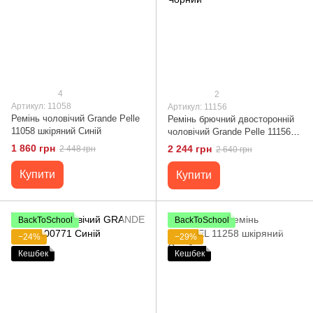
4
2
Артикул: 11058
Артикул: 11156
Ремінь чоловічий Grande Pelle
Ремінь брючний двосторонній
11058 шкіряний Синій
чоловічий Grande Pelle 11156
Синій і Чорний
1 860 грн
2 244 грн
2 448 грн
2 640 грн
Купити
Купити
BackToSchool
BackToSchool
−24%
−29%
Кешбек
Кешбек