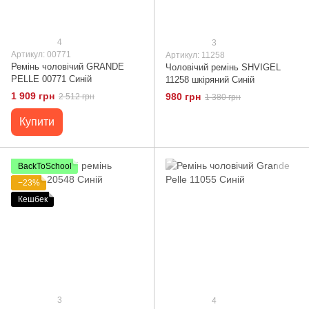
4
3
Артикул: 00771
Артикул: 11258
Ремінь чоловічий GRANDE
Чоловічий ремінь SHVIGEL
PELLE 00771 Синій
11258 шкіряний Синій
1 909 грн
980 грн
2 512 грн
1 380 грн
Купити
BackToSchool
−23%
Кешбек
3
4