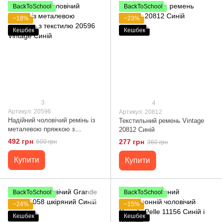
BackToSchool
BackToSchool
−18%
−23%
Кешбек
Кешбек
3
4
Артикул: 20596
Артикул: 20812
Надійний чоловічий ремінь із
Текстильний ремень Vintage
металевою пряжкою з
20812 Синій
текстилю 20596 Vintage Синій
492 грн
277 грн
600 грн
360 грн
Купити
Купити
BackToSchool
BackToSchool
−24%
−15%
Кешбек
Кешбек