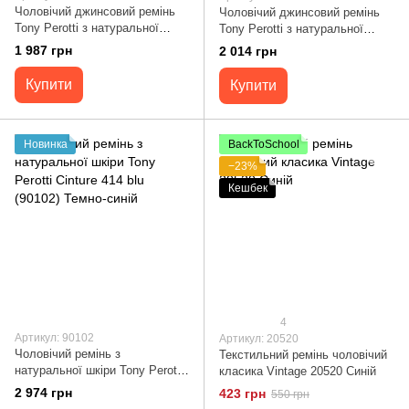
Чоловічий джинсовий ремінь
Чоловічий джинсовий ремінь
Tony Perotti з натуральної
Tony Perotti з натуральної
шкіри 750/40 BLU (90003)
шкіри 645/40 BLU (90004)
1 987 грн
2 014 грн
Темно-синій
Темно-синій
Купити
Купити
Новинка
BackToSchool
−23%
Кешбек
4
Артикул: 90102
Артикул: 20520
Чоловічий ремінь з
Текстильний ремінь чоловічий
натуральної шкіри Tony Perotti
класика Vintage 20520 Синій
Cinture 414 blu (90102) Темно-
2 974 грн
423 грн
550 грн
синій