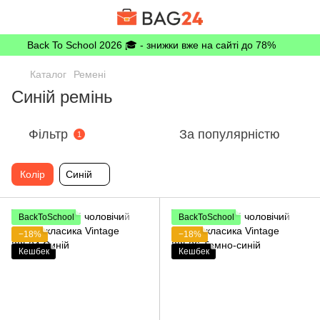
Back To School 2026 🎓 - знижки вже на сайті до 78%
Каталог
Ремені
Синій ремінь
Фільтр
За популярністю
1
Колір
Синій
BackToSchool
BackToSchool
−18%
−18%
Кешбек
Кешбек