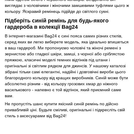
виглядає з чоловічими і жіночими замшевими туфлями цього ж
кольору. Яскравий ремінець підійде до світлого сукні.
Підберіть синій ремінь для будь-якого
гардероба в колекції Bag24
В інтернет-магазині Bag24 є сині пояса самих різних стилів,
серед яких ви легко виберете модель, яка ідеально впишеться
в ваш гардероб. Ми пропонуємо чоловічі та жіночі ремені з
зернистою або гладкої шкіри, замші, з чорної або сріблястою
пряжкою, класичні моделі темних відтінків під штани і
оригінальні зі світлим рядком для джинсів. У нашому каталозі
зібрані тільки самі елегантні, надійні і довговічні вироби цього
благородного кольору від кращих виробників. Синій може бути
абсолютно різним - від кольору грозових хмар до ніжного
василькового - напевно є той відтінок, який приємний саме
вам.
Не пропустіть шанс купити якісний синій ремінь по дійсно
привабливій ціні. Будьте сміливі, оригінальні і підкресліть свій
стиль з аксесуарами від Bag24!