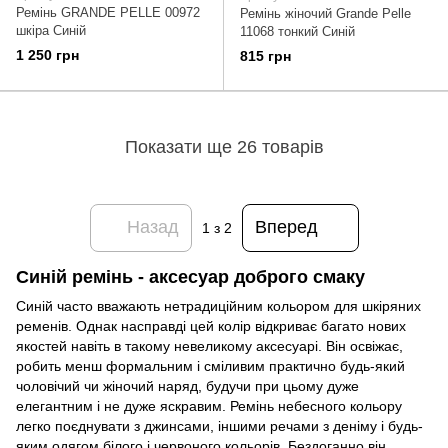
Ремінь GRANDE PELLE 00972
Ремінь жіночий Grande Pelle
шкіра Синій
11068 тонкий Синій
1 250 грн
815 грн
Показати ще 26 товарів
Назад
Вперед
1
з 2
Синій ремінь - аксесуар доброго смаку
Синій часто вважають нетрадиційним кольором для шкіряних
ременів. Однак насправді цей колір відкриває багато нових
якостей навіть в такому невеликому аксесуарі. Він освіжає,
робить менш формальним і сміливим практично будь-який
чоловічий чи жіночий наряд, будучи при цьому дуже
елегантним і не дуже яскравим. Ремінь небесного кольору
легко поєднувати з джинсами, іншими речами з деніму і будь-
яким одягом білого і червоного кольорів. Бездоганно він