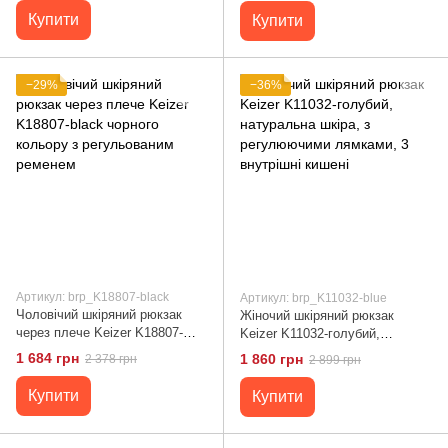
Купити
Купити
−29%
−36%
Артикул: brp_K18807-black
Артикул: brp_K11032-blue
Чоловічий шкіряний рюкзак
Жіночий шкіряний рюкзак
через плече Keizer K18807-
Keizer K11032-голубий,
black чорного кольору з
натуральна шкіра, з
1 684 грн
1 860 грн
2 378 грн
2 899 грн
регульованим ременем
регулюючими лямками, 3
внутрішні кишені
Купити
Купити