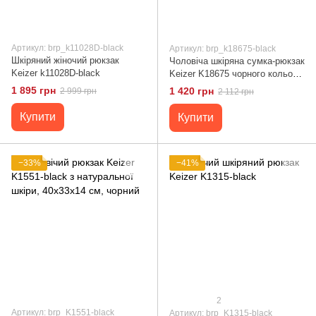
Артикул: brp_k11028D-black
Артикул: brp_k18675-black
Шкіряний жіночий рюкзак
Чоловіча шкіряна сумка-рюкзак
Keizer k11028D-black
Keizer K18675 чорного кольору,
середнього розміру з
1 895 грн
1 420 грн
2 999 грн
2 112 грн
текстильною підкладкою
Купити
Купити
−33%
−41%
2
Артикул: brp_K1551-black
Артикул: brp_K1315-black