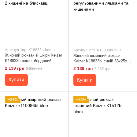
Артикул: brp_K18833b-bordo
Артикул: brp_K18833bl-blue
Жіночий рюкзак зі шкіри Keizer
Жіночий шкіряний рюкзак
K18833b-bordo, бордовий,
Keizer K18833bl синій 33x25x11
середній розмір, 2 кишені на
см, з регульованими лямками
2 139 грн
2 139 грн
3 232 грн
3 232 грн
блискавці
та кишенями
Купити
Купити
−34%
−33%