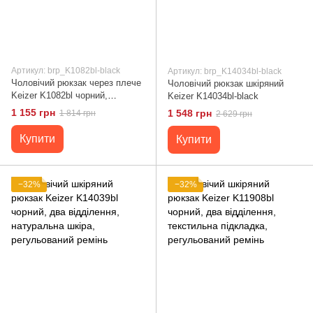
Артикул: brp_K1082bl-black
Артикул: brp_K14034bl-black
Чоловічий рюкзак через плече
Чоловічий рюкзак шкіряний
Keizer K1082bl чорний,
Keizer K14034bl-black
натуральна шкіра, середній
1 155 грн
1 548 грн
1 814 грн
2 629 грн
розмір, стильний та
практичний аксесуар
Купити
Купити
−32%
−32%