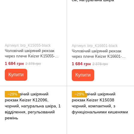
Артикул: brp_K15055-black
Артикул: brp_K16601-black
Чоловічий шкіряний рюкзак
Чоловічий шкіряний рюкзак
через плече Keizer K15055-
через плече Keizer K16601-
black
чорний 32х16х5.5 см,
1 684 грн
1 684 грн
2 378 грн
2 378 грн
натуральна шкіра
Купити
Купити
−29%
−29%