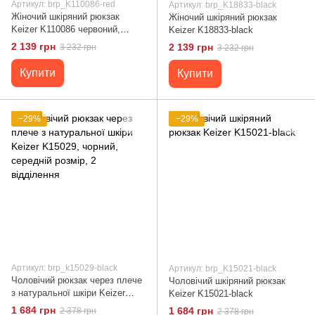
Артикул: brp_K110086-red
Артикул: brp_K18833-black
Жіночий шкіряний рюкзак
Жіночий шкіряний рюкзак
Keizer K110086 червоний,
Keizer K18833-black
середній розмір, натуральна
2 139 грн
2 139 грн
3 232 грн
3 232 грн
шкіра, з кишенями
Купити
Купити
−29%
−29%
Артикул: brp_k15029-black
Артикул: brp_K15021-black
Чоловічий рюкзак через плече
Чоловічий шкіряний рюкзак
з натуральної шкіри Keizer
Keizer K15021-black
K15029, чорний, середній
1 684 грн
1 684 грн
2 378 грн
2 378 грн