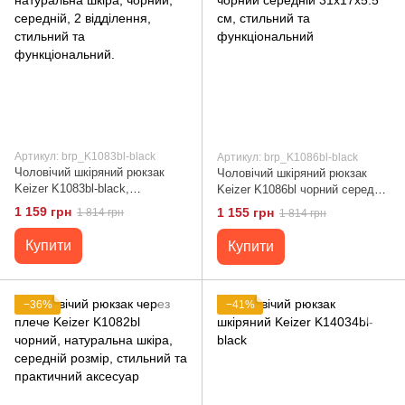
Артикул: brp_K1083bl-black
Артикул: brp_K1086bl-black
Чоловічий шкіряний рюкзак
Чоловічий шкіряний рюкзак
Keizer K1083bl-black,
Keizer K1086bl чорний середній
натуральна шкіра, чорний,
31x17x5.5 см, стильний та
1 159 грн
1 155 грн
1 814 грн
1 814 грн
середній, 2 відділення,
функціональний
стильний та функціональний.
Купити
Купити
−36%
−41%