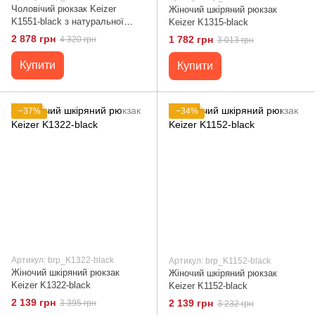
Чоловічий рюкзак Keizer
Жіночий шкіряний рюкзак
K1551-black з натуральної
Keizer K1315-black
шкіри, 40x33x14 см, чорний
2 878 грн
1 782 грн
4 320 грн
3 013 грн
Купити
Купити
−37%
−34%
Артикул: brp_K1322-black
Артикул: brp_K1152-black
Жіночий шкіряний рюкзак
Жіночий шкіряний рюкзак
Keizer K1322-black
Keizer K1152-black
2 139 грн
2 139 грн
3 395 грн
3 232 грн