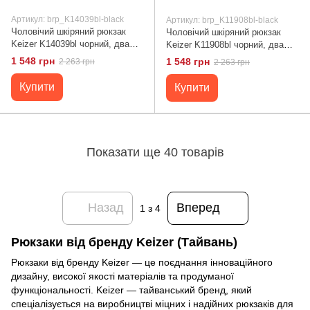
Артикул: brp_K14039bl-black
Артикул: brp_K11908bl-black
Чоловічий шкіряний рюкзак
Чоловічий шкіряний рюкзак
Keizer K14039bl чорний, два
Keizer K11908bl чорний, два
відділення, натуральна шкіра,
відділення, текстильна
1 548 грн
1 548 грн
2 263 грн
2 263 грн
регульований ремінь
підкладка, регульований
ремінь
Купити
Купити
Показати ще 40 товарів
Назад
Вперед
1
з 4
Рюкзаки від бренду Keizer (Тайвань)
Рюкзаки від бренду Keizer — це поєднання інноваційного
дизайну, високої якості матеріалів та продуманої
функціональності. Keizer — тайванський бренд, який
спеціалізується на виробництві міцних і надійних рюкзаків для