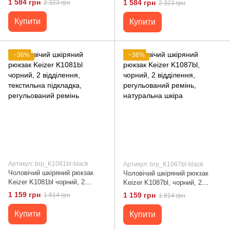
1 584 грн
1 584 грн
2 323 грн
2 323 грн
регульованим ременем,
середній розмір
натуральна шкіра
Купити
Купити
−36%
−36%
Артикул: brp_K1081bl-black
Артикул: brp_K1087bl-black
Чоловічий шкіряний рюкзак
Чоловічий шкіряний рюкзак
Keizer K1081bl чорний, 2
Keizer K1087bl, чорний, 2
відділення, текстильна
відділення, регульований
1 159 грн
1 159 грн
1 814 грн
1 814 грн
підкладка, регульований
ремінь, натуральна шкіра
ремінь
Купити
Купити