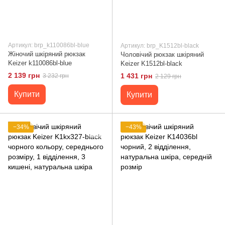
Артикул: brp_k110086bl-blue
Артикул: brp_K1512bl-black
Жіночий шкіряний рюкзак
Чоловічий рюкзак шкіряний
Keizer k110086bl-blue
Keizer K1512bl-black
2 139 грн
1 431 грн
3 232 грн
2 129 грн
Купити
Купити
−34%
−43%