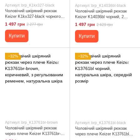
Артикул: brp_K1kx327-black
Артикул: brp_K14036bl-black
Чоловічий шкіряний рюкзак
Чоловічий шкіряний рюкзак
Keizer K1kx327-black чорного
Keizer K14036bl чорний, 2
кольору, середнього розміру, 1
відділення, натуральна шкіра,
1 497 грн
1 497 грн
2 277 грн
2 629 грн
відділення, 3 кишені,
середній розмір
натуральна шкіра
Купити
Купити
−32%
−32%
Артикул: brp_K13761br-brown
Артикул: brp_K13761bl-black
Чоловічий шкіряний рюкзак
Чоловічий шкіряний рюкзак
через плече Keizer K13761br-
через плече Keizer K13761bl
brown, коричневий, з
чорний, натуральна шкіра,