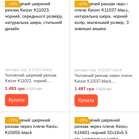
−29%
−43%
Артикул: brp_K11023-black
Артикул: brp_K11037-black
Чоловічий шкіряний рюкзак
Чоловічий рюкзак через плече
Keizer K11023, чорний,
Keizer K11037-black,
середнього розміру,
натуральна шкіра, чорний
1 493 грн
1 497 грн
2 112 грн
2 629 грн
натуральна шкіра, стильний
колір, маленький розмір, 3
дизайн
зовнішні кишені
Купити
Купити
−29%
−29%