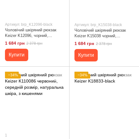
Артикул: brp_K12096-black
Артикул: brp_K15038-black
Чоловічий шкіряний рюкзак
Чоловічий шкіряний рюкзак
Keizer K12096, чорний,
Keizer K15038 чорний,
натуральна шкіра, 1
компактний, з
1 684 грн
1 684 грн
2 378 грн
2 378 грн
відділення, регульований
функціональними кишенями
ремінь
Купити
Купити
−34%
−34%
1