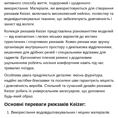
активного способу життя, подорожей і щоденного
використання. Матеріали, які використовуються для створення
рюкзаків Keizer, включають високоякісний нейлон, поліестер та
водовідштовхувальні тканини, що забезпечують довговічність і
захист від вологи.
Колекція рюкзаків Keizer представлена різноманіттям моделей
— від компактних і легких міських варіантів до містких
туристичних і спортивних рюкзаків. Кожен рюкзак має зручну
організацію внутрішнього простору з декількома відділеннями,
кишенями для дрібних речей і спеціальними відсіками для
гаджетів. Ергономічні плечові ремені з додатковим
ущільненням роблять носіння комфортним навіть під час
тривалих поїздок.
Особлива увага приділяється деталям: якісна фурнітура,
надійні застібки-блискавки та посилені шви гарантують міцність
і довговічність виробів. Стильний та сучасний дизайн рюкзаків
Keizer робить їх універсальним аксесуаром, що доповнює
будь-який образ.
Основні переваги рюкзаків Keizer:
Використання водовідштовхувальних і міцних матеріалів.