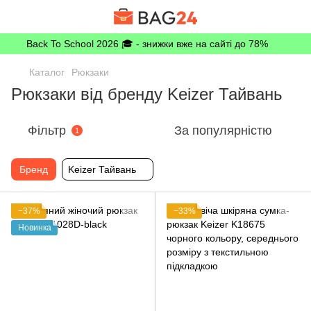
Back To School 2026 🎓 - знижки вже на сайті до 78%
Каталог
Рюкзаки
Рюкзаки від бренду Keizer Тайвань
Фільтр
За популярністю
1
Бренд
Keizer Тайвань
−37%
−33%
Новинка