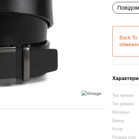
Повідом
Back To 
обмежен
Характери
Тип пряжки
Тип ременя
Матеріал
Бренд
Колір
Розміри (см)