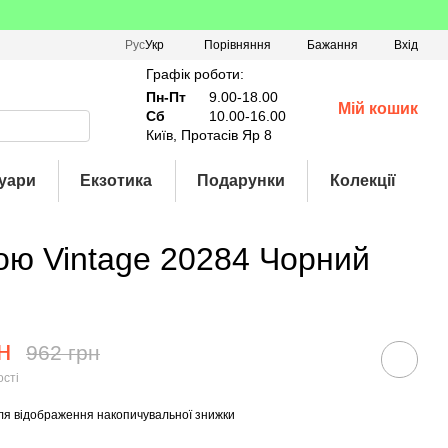
Порівняння
Рус
Укр
Бажання
Вхід
Графік роботи:
Пн-Пт
9.00-18.00
Мій кошик
Сб
10.00-16.00
Київ, Протасів Яр 8
уари
Екзотика
Подарунки
Колекції
ою Vintage 20284 Чорний
н
962 грн
ості
ля відображення накопичувальної знижки