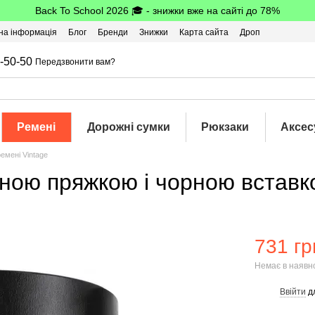
Back To School 2026 🎓 - знижки вже на сайті до 78%
на інформація
Блог
Бренди
Знижки
Карта сайта
Дроп
-50-50
Передзвонити вам?
Ремені
Дорожні сумки
Рюкзаки
Аксес
ремені Vintage
еною пряжкою і чорною вставк
731 гр
Немає в наявн
Ввійти
д
%