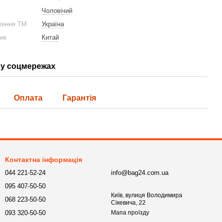
Чоловічий
ження ТМ
Україна
ник
Китай
у соцмережах
Оплата
Гарантія
Контактна інформація
044 221-52-24
info@bag24.com.ua
095 407-50-50
Київ, вулиця Володимира
068 223-50-50
Сікевича, 22
093 320-50-50
Мапа проїзду