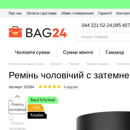
Перейти до основного контенту
Про нас
Оплата і доставка
Обмін і повернення
Гарантії
Контакт
Угода користувача
Відгуки про магазин
Оферта
Кешбек
044 221-52-24,
095 407
Чоловічі сумки
Сумки жіночі
Гаманці
Інтернет магазин сумок
Каталог
Ремені
Чоловічі ремені
Чоловічі 
Ремінь чоловічий c затемн
Артикул: 20284
4 відгуки
BackToSchool
−24%
Кешбек