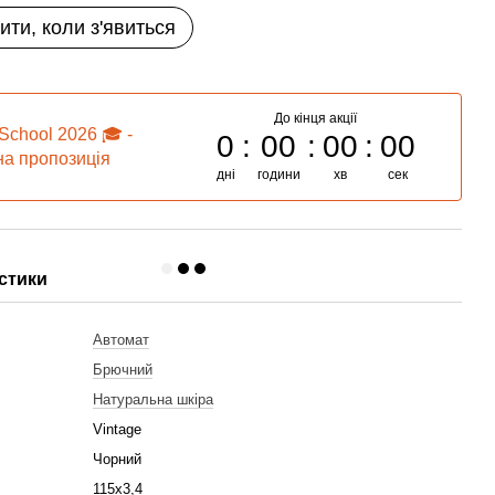
ити, коли з'явиться
До кінця акції
School 2026 🎓 -
0
00
00
00
а пропозиція
дні
години
хв
сек
стики
Автомат
Брючний
Натуральна шкіра
Vintage
Чорний
115х3,4