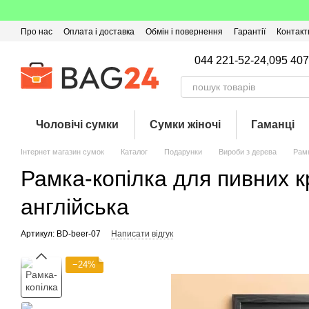
Перейти до основного контенту
Про нас
Оплата і доставка
Обмін і повернення
Гарантії
Контакт
Угода користувача
Відгуки про магазин
Оферта
Кешбек
044 221-52-24,
095 407
Чоловічі сумки
Сумки жіночі
Гаманці
Інтернет магазин сумок
Каталог
Подарунки
Вироби з дерева
Рамк
Рамка-копілка для пивних кр
англійська
Артикул: BD-beer-07
Написати відгук
−24%