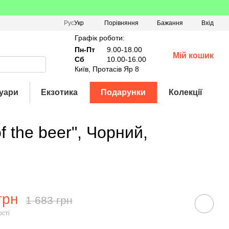
Порівняння
Рус
Укр
Бажання
Вхід
Графік роботи:
Пн-Пт
9.00-18.00
Мій кошик
Сб
10.00-16.00
Київ, Протасів Яр 8
уари
Екзотика
Подарунки
Колекції
f the beer", Чорний,
грн
1 683 грн
ості