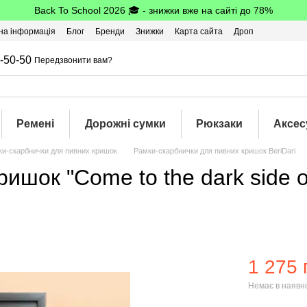
Back To School 2026 🎓 - знижки вже на сайті до 78%
на інформація
Блог
Бренди
Знижки
Карта сайта
Дроп
-50-50
Передзвонити вам?
Ремені
Дорожні сумки
Рюкзаки
Аксес
и-скарбнички для пивних кришок
Рамки-скарбнички для пивних кришок BeriDari
ишок "Come to the dark side o
1 275 
Немає в наявн