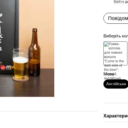
Ввійти
д
%
Повідом
Виберіть ко
Мова
Англійська
Характери