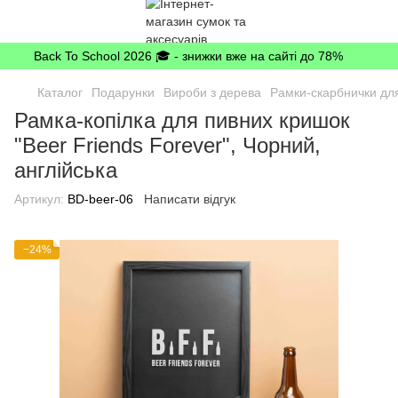
Back To School 2026 🎓 - знижки вже на сайті до 78%
Каталог
Подарунки
Вироби з дерева
Рамки-скарбнички дл
Рамка-копілка для пивних кришок
"Beer Friends Forever", Чорний,
англійська
Артикул:
BD-beer-06
Написати відгук
−24%