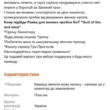
випікають нежити, а герої серіалу продовжують плести свої
інтриги у боротьбі за Залізний трон.
І тільки ми можемо спостерігати за цією пишністю,
колекціонуючи пробки від вишуканих винних напоїв.
Кому підійде Рамка для винних пробок GoT "God of tits
and wine"
*Тіріону Ланністеру
*Будь-якому іншому Тіріону
*Любителю вина та шанувальнику жіночих принад
*Фанату серіалу Гра Престолів
Насолоджуйтесь переглядом правильно!
Це чудовий варіант при виборі подарунка з будь-якого
приводу.
Характеристики
📌Важливо
Бажаєш змінити мову напису - напиши це у
коментар до замовлення
Матеріал
Пластик
Країна
реєстрації
Україна
бренду