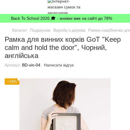
Back To School 2026 🎓 - знижки вже на сайті до 78%
Каталог
Подарунки
Вироби з дерева
Рамки-скарбнички для
Рамка для винних корків GoT "Keep
calm and hold the door", Чорний,
англійська
Артикул:
BD-vin-04
Написати відгук
−18%