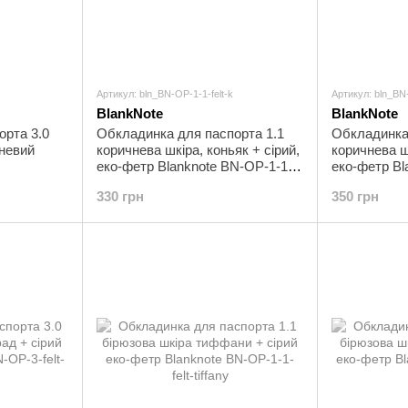
Артикул: bln_BN-OP-1-1-felt-k
Артикул: bln_BN-
BlankNote
BlankNote
орта 3.0
Обкладинка для паспорта 1.1
Обкладинка 
чневий
коричнева шкіра, коньяк + сірий,
коричнева ш
еко-фетр Blanknote BN-OP-1-1-
еко-фетр Bl
felt-k
k
330 грн
350 грн