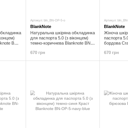
Артикул: bln_BN-OP-5-o
Артикул: bln_BN
BlankNote
BlankNote
обкладинка
Натуральна шкіряна обкладинка
Жіноча шкі
іконцем)
для паспорта 5.0 (з віконцем)
паспорта 5.0
nknote BN-
темно-коричнева Blanknote BN-
бордова Cra
OP-5-o
BN-OP-5-vin
670 грн
670 грн