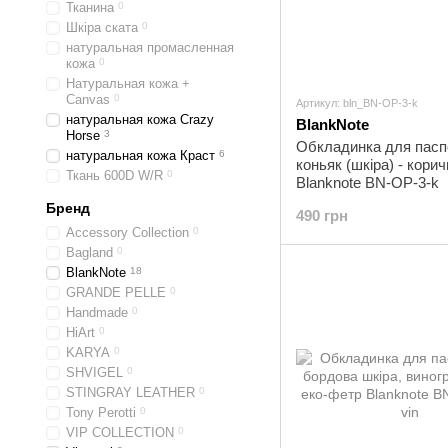
Тканина
0
Шкіра ската
0
натуральная промасленная
кожа
0
Натуральная кожа +
Canvas
0
Артикул: bln_BN-OP-3-k
натуральная кожа Crazy
BlankNote
Horse
3
Обкладинка для пасп
натуральная кожа Краст
6
коньяк (шкіра) - кори
Ткань 600D W/R
0
Blanknote BN-OP-3-k
Бренд
490 грн
Accessory Collection
0
Bagland
0
BlankNote
18
GRANDE PELLE
0
Handmade
0
HiArt
0
KARYA
0
SHVIGEL
0
STINGRAY LEATHER
0
Tony Perotti
0
VIP COLLECTION
0