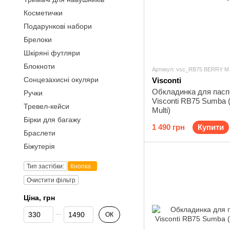
Косметички
Подарункові набори
Брелоки
Шкіряні футляри
Блокноти
Артикул: vsc_RB75 BERRY M
Сонцезахисні окуляри
Visconti
Обкладинка для пасп
Ручки
Visconti RB75 Sumba 
Тревел-кейси
Multi)
Бірки для багажу
1 490 грн
Купити
Браслети
Біжутерія
Тип застібки:
Кнопка
Очистити фільтр
Ціна, грн
Від Ціна, грн
До Ціна, грн
ОК