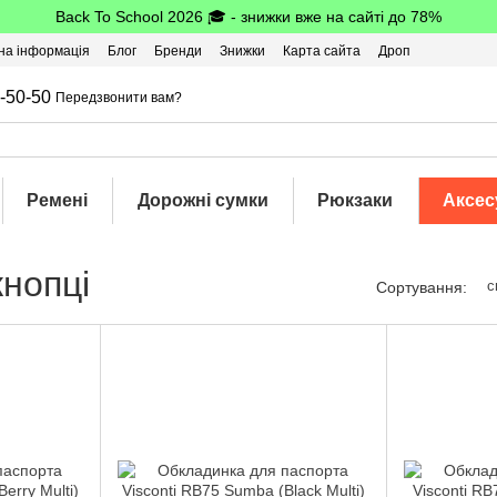
Back To School 2026 🎓 - знижки вже на сайті до 78%
на інформація
Блог
Бренди
Знижки
Карта сайта
Дроп
-50-50
Передзвонити вам?
Ремені
Дорожні сумки
Рюкзаки
Аксес
кнопці
с
Сортування: