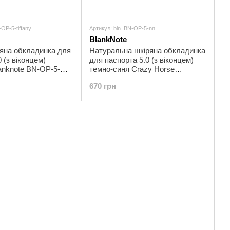
OP-5-tiffany
Артикул: bln_BN-OP-5-nn
BlankNote
ряна обкладинка для
Натуральна шкіряна обкладинка
 (з віконцем)
для паспорта 5.0 (з віконцем)
anknote BN-OP-5-
темно-синя Crazy Horse
Blanknote BN-OP-5-nn
670 грн