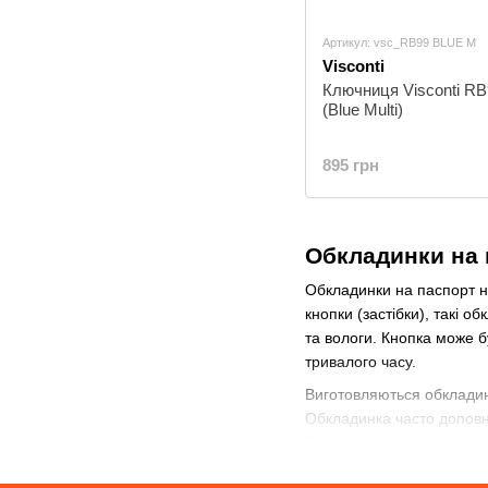
Артикул: vsc_RB99 BLUE M
Visconti
Ключниця Visconti RB9
(Blue Multi)
895 грн
Обкладинки на 
Обкладинки на паспорт на
кнопки (застібки), такі 
та вологи. Кнопка може 
тривалого часу.
Виготовляються обкладинк
Обкладинка часто доповню
багатофункціональним акс
активних людей, які ціну