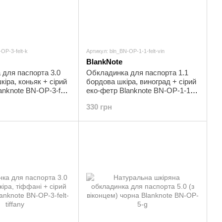
OP-3-felt-k
Артикул: bln_BN-OP-1-1-felt-vin
BlankNote
для паспорта 3.0
Обкладинка для паспорта 1.1
кіра, коньяк + сірий
бордова шкіра, виноград + сірий
anknote BN-OP-3-felt-
еко-фетр Blanknote BN-OP-1-1-
felt-vin
330 грн