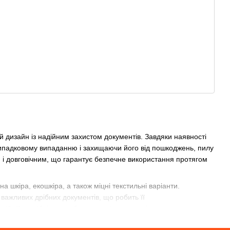
й дизайн із надійним захистом документів. Завдяки наявності
 випадковому випаданню і захищаючи його від пошкоджень, пилу
 і довговічним, що гарантує безпечне використання протягом
 шкіра, екошкіра, а також міцні текстильні варіанти.
важливих дрібних документів, що робить її
йній застібці, така обкладинка ідеально підходить для