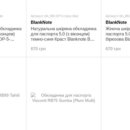
te
Артикул: bln_BN-OP-5-navy-blue
Артикул: bln_BN-
BlankNote
BlankNote
обкладинка
Натуральна шкіряна обкладинка
Жіноча шкі
іконцем)
для паспорта 5.0 (з віконцем)
паспорта 5.0
OP-5-
темно-синя Краст Blanknote BN-
бірюзова Bl
OP-5-navy-blue
tiffany
670 грн
670 грн