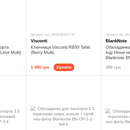
Артикул: vsc_RB99 BERRY M
Артикул: bln_BN
Visconti
BlankNote
орта
Ключниця Visconti RB99 Tahiti
Обкладинка 
Lime Multi)
(Berry Multi)
Інді Нічне н
Blanknote B
1 490 грн
Купити
490 грн