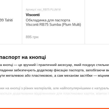
Артикул: vsc_RB75 PLUM M
Visconti
9 Tahiti
Обкладинка для паспорта
Visconti RB75 Sumba (Plum Multi)
895 грн
паспорт на кнопці
 кнопці — це зручний і практичний аксесуар, який поєднує стильни
обкладинки забезпечують додаткову фіксацію паспорта, запобігаючи
бути металевою або пластиковою, а сам механізм застібки — міцним
и на кнопці з різних матеріалів, але найпопулярнішими є натуральна
ється додатковими відділеннями для пластикових карток, візиток і 
есуаром для щоденного використання. Завдяки компактності та наді
ють комфорт і безпеку.