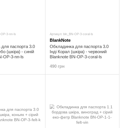
-OP-3-nn-ls
Артикул: bln_BN-OP-3-coral-ls
BlankNote
для паспорта 3.0
Обкладинка для паспорта 3.0
ебо (шкіра) - синій
Інді Корал (шкіра) - червоний
N-OP-3-nn-ls
Blanknote BN-OP-3-coral-ls
490 грн