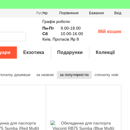
Порівняння
Рус
Укр
Бажання
Вхід
Графік роботи:
Пн-Пт
9.00-18.00
Мій кошик
Сб
10.00-16.00
Київ, Протасів Яр 8
уари
Екзотика
Подарунки
Колекції
початку дешевше
за назвою
за популярністю
спочатку нові