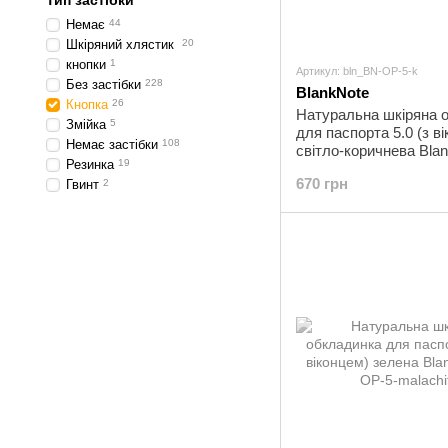
Тип застібки
Немає
44
Шкіряний хлястик
20
кнопки
1
Артикул: bln_BN-OP-5-k
Без застібки
228
BlankNote
Кнопка
26
Натуральна шкіряна 
Змійка
5
для паспорта 5.0 (з в
Немає застібки
108
світло-коричнева Bla
Резинка
19
OP-5-k
670 грн
Гвинт
2