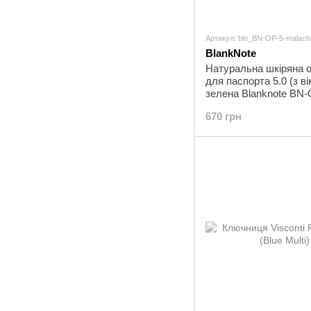
Артикул: bln_BN-OP-5-malachi
BlankNote
Натуральна шкіряна 
для паспорта 5.0 (з в
зелена Blanknote BN-
malachite
670 грн