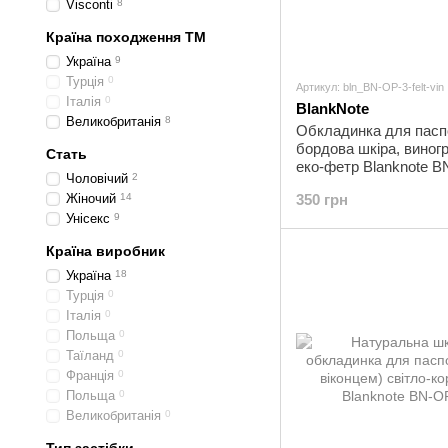
Visconti
8
Країна походження ТМ
Україна
9
Турція
0
Артикул: bln_BN-OP-3-felt-vin
Італія
0
BlankNote
Великобританія
8
Обкладинка для пасп
бордова шкіра, виногр
Стать
еко-фетр Blanknote BN
Чоловічий
2
vin
Жіночий
14
350 грн
Унісекс
9
Країна виробник
Україна
18
Турція
0
Італія
0
Польща
0
Таїланд
0
Франція
0
Польща
0
Великобританія
0