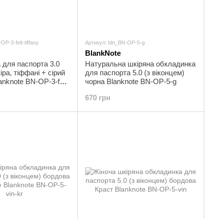
P-3-felt-tiffany
Артикул: bln_BN-OP-5-g
BlankNote
для паспорта 3.0
Натуральна шкіряна обкладинка
ра, тіффані + сірий
для паспорта 5.0 (з віконцем)
anknote BN-OP-3-felt-
чорна Blanknote BN-OP-5-g
670 грн