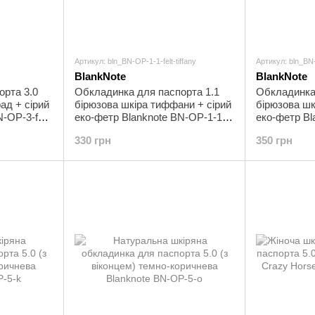
Артикул: bln_BN-OP-1-1-felt-tiffany
Артикул: bln_BN-O
BlankNote
BlankNote
орта 3.0
Обкладинка для паспорта 1.1
Обкладинка 
ад + сірий
бірюзова шкіра тиффани + сірий
бірюзова шкі
-OP-3-felt-
еко-фетр Blanknote BN-OP-1-1-
еко-фетр Bl
felt-tiffany
tiffany
330 грн
350 грн