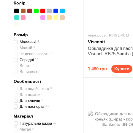
Колір
Розмір
Артикул: vsc_RB75 LIME M
Visconti
Маленькі
2
Малый
0
Обкладинка для пасп
Visconti RB75 Sumba (
не использовать
0
Середні
18
Великі
0
1 490 грн
Купити
Величезні
0
Особливості
Для водійського
0
Для візиток
0
Для ключів
1
Для паспорта
21
Матеріал
Натуральна шкіра
17
Метал
0