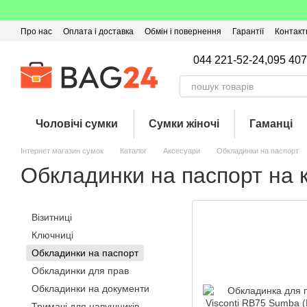
Перейти до основного контенту
Про нас
Оплата і доставка
Обмін і повернення
Гарантії
Контакт
Угода користувача
Відгуки про магазин
Оферта
Кешбек
044 221-52-24,
095 407
Чоловічі сумки
Сумки жіночі
Гаманці
Інтернет магазин сумок
Каталог
Аксесуари
Обкладинки на паспорт
Обкладинки на паспорт на 
Візитниці
Ключниці
Обкладинки на паспорт
Обкладинки для прав
Обкладинки на документи
Тримачі для навушників