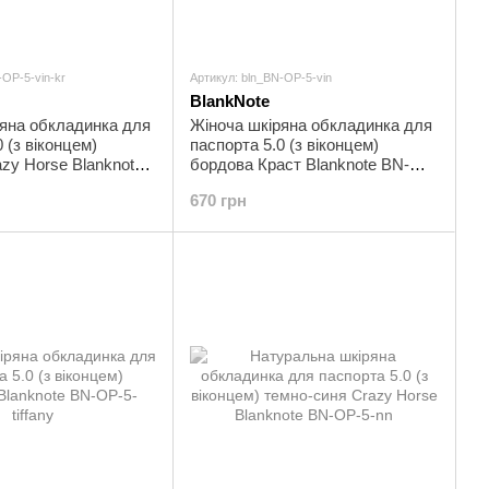
-OP-5-vin-kr
Артикул: bln_BN-OP-5-vin
BlankNote
ряна обкладинка для
Жіноча шкіряна обкладинка для
 (з віконцем)
паспорта 5.0 (з віконцем)
zy Horse Blanknote
бордова Краст Blanknote BN-
-kr
OP-5-vin
670 грн