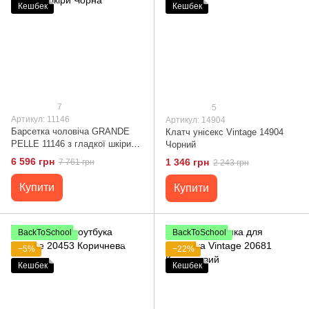
Кешбек
Кешбек
7
5
Артикул: 11146
Артикул: 14904
Барсетка чоловіча GRANDE
Клатч унісекс Vintage 14904
PELLE 11146 з гладкої шкіри
Чорний
Чорна
6 596 грн
1 346 грн
7 761 грн
2 243 грн
Купити
Купити
BackToSchool
BackToSchool
−5%
−22%
Кешбек
Кешбек