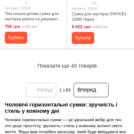
4
10
Артикул: 22585
Артикул: 11000
Текстильна ділова сумка для
Сумка для ноутбука SHVIGEL
ноутбука роботи та документів
11000 Чорна
FABRA 22585 Чорна
706 грн
6 622 грн
1 332 грн
8 382 грн
Купити
Купити
Показати ще 40 товарів
Назад
Вперед
1
з 83
Чоловічі горизонтальні сумки: зручність і
стиль у кожному дні
Чоловічі горизонтальні сумки — це ідеальний вибір для тих,
хто цінує простоту, зручність і стиль у кожному аспекті свого
життя. Якщо вам потрібен аксесуар, який буде вміщувати все