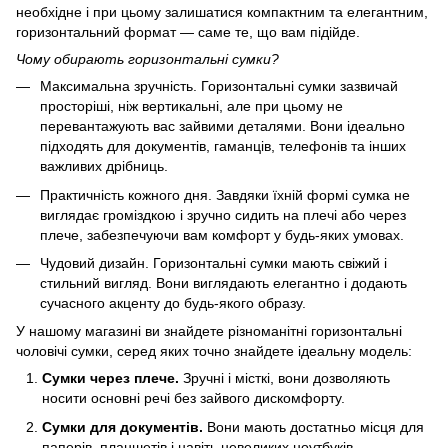
необхідне і при цьому залишатися компактним та елегантним,
горизонтальний формат — саме те, що вам підійде.
Чому обирають горизонтальні сумки?
Максимальна зручність. Горизонтальні сумки зазвичай
просторіші, ніж вертикальні, але при цьому не
перевантажують вас зайвими деталями. Вони ідеально
підходять для документів, гаманців, телефонів та інших
важливих дрібниць.
Практичність кожного дня. Завдяки їхній формі сумка не
виглядає громіздкою і зручно сидить на плечі або через
плече, забезпечуючи вам комфорт у будь-яких умовах.
Чудовий дизайн. Горизонтальні сумки мають свіжий і
стильний вигляд. Вони виглядають елегантно і додають
сучасного акценту до будь-якого образу.
У нашому магазині ви знайдете різноманітні горизонтальні
чоловічі сумки, серед яких точно знайдете ідеальну модель:
Сумки через плече.
Зручні і місткі, вони дозволяють
носити основні речі без зайвого дискомфорту.
Сумки для документів.
Вони мають достатньо місця для
паперів, планшетів і навіть невеликих ноутбуків.