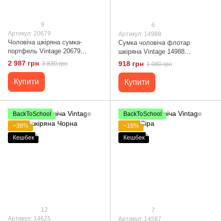
9
6
Артикул: 20679
Артикул: 14988
Чоловіча шкіряна сумка-
Сумка чоловіча флотар
портфель Vintage 20679
шкіряна Vintage 14988
Коричневий
Коричнева
2 987 грн
918 грн
3 830 грн
1 080 грн
Купити
Купити
BackToSchool
BackToSchool
−38%
−18%
Кешбек
Кешбек
12
7
Артикул: 14625
Артикул: 14587