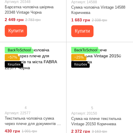
Артикул: 20348
Артикул: 14588
Барсетка чоловіча шкіряна
Сумка чоловіча Vintage 14588
20348 Vintage Чорна
Коричнева
2 449 грн
1 683 грн
2 783 грн
2 338 грн
Купити
Купити
BackToSchool
BackToSchool
−57%
−25%
Кешбек
Кешбек
4
5
Артикул: 22577
Артикул: 20150
Текстильна чоловіча сумка
Сумка на плече текстильна
через плече для документів та
Vintage 20150 Коричнева
міста FABRA 22577 Чорна
430 грн
2 372 грн
1 001 грн
3 163 грн