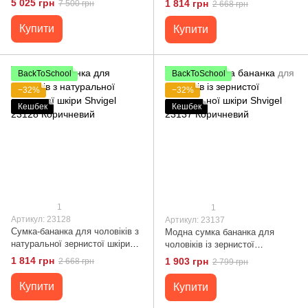
5 025 грн
1 814 грн
7 500 грн
2 668 грн
Рудий
Купити
Купити
BackToSchool
BackToSchool
−32%
−32%
Кешбек
Кешбек
1
1
Артикул: 23128
Артикул: 23137
Сумка-бананка для чоловіків з
Модна сумка бананка для
натуральної зернистої шкіри
чоловіків із зернистої
Shvigel 23128 Коричневий
натуральної шкіри Shvigel
1 814 грн
1 903 грн
2 668 грн
2 799 грн
23137 Коричневий
Купити
Купити