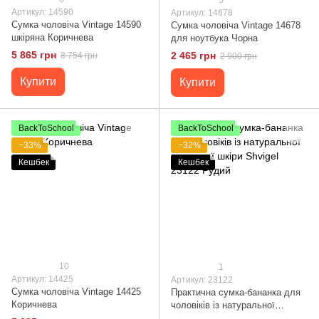
Артикул: 14590
Артикул: 14678
Сумка чоловіча Vintage 14590
Сумка чоловіча Vintage 14678
шкіряна Коричнева
для ноутбука Чорна
5 865 грн
2 465 грн
8 754 грн
2 900 грн
Купити
Купити
BackToSchool
BackToSchool
−33%
−32%
Кешбек
Кешбек
10
1
Артикул: 14425
Артикул: 23122
Сумка чоловіча Vintage 14425
Практична сумка-бананка для
Коричнева
чоловіків із натуральної
вінтажної шкіри Shvigel 23122