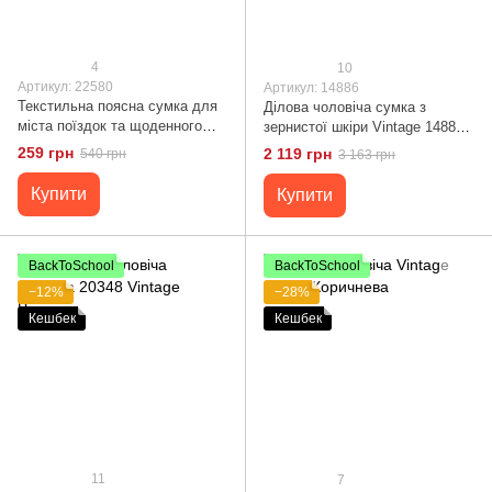
4
10
Артикул: 22580
Артикул: 14886
Текстильна поясна сумка для
Ділова чоловіча сумка з
міста поїздок та щоденного
зернистої шкіри Vintage 14886
використання FABRA 22580
Чорна
259 грн
2 119 грн
540 грн
3 163 грн
Чорна
Купити
Купити
BackToSchool
BackToSchool
−12%
−28%
Кешбек
Кешбек
11
7