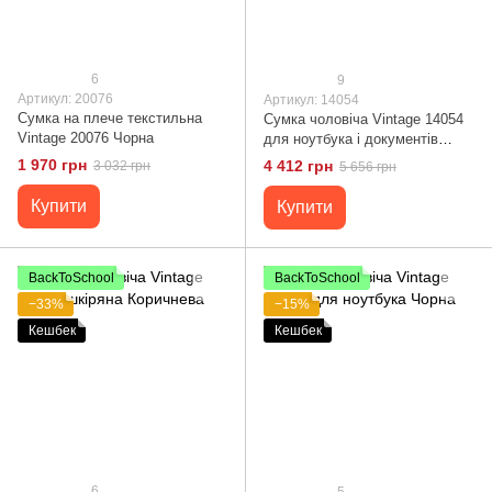
6
9
Артикул: 20076
Артикул: 14054
Сумка на плече текстильна
Сумка чоловіча Vintage 14054
Vintage 20076 Чорна
для ноутбука і документів
Чорна
1 970 грн
4 412 грн
3 032 грн
5 656 грн
Купити
Купити
BackToSchool
BackToSchool
−33%
−15%
Кешбек
Кешбек
6
5