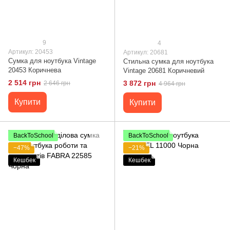
9
4
Артикул: 20453
Артикул: 20681
Сумка для ноутбука Vintage
Стильна сумка для ноутбука
20453 Коричнева
Vintage 20681 Коричневий
2 514 грн
3 872 грн
2 646 грн
4 964 грн
Купити
Купити
BackToSchool
BackToSchool
−47%
−21%
Кешбек
Кешбек