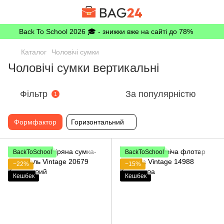
Back To School 2026 🎓 - знижки вже на сайті до 78%
Каталог
Чоловічі сумки
Чоловічі сумки вертикальні
Фільтр
За популярністю
1
Формфактор
Горизонтальний
BackToSchool
BackToSchool
−22%
−15%
Кешбек
Кешбек