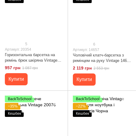
5
6
Артикул: 20354
Артикул: 14657
Горизонтальна барсетка на
Чоловічий клатч-барсетка з
ремінь брюк шкіряна Vintage
ремінцем на руку Vintage 14657
20354 Коричнева
Чорний
957 грн
2 119 грн
1 087 грн
2 553 грн
Купити
Купити
BackToSchool
BackToSchool
−35%
−22%
Кешбек
Кешбек