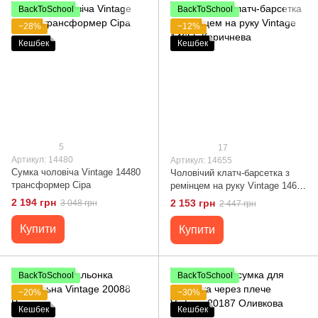
BackToSchool
BackToSchool
−28%
−12%
Кешбек
Кешбек
5
17
Артикул: 14480
Артикул: 14655
Сумка чоловіча Vintage 14480
Чоловічий клатч-барсетка з
трансформер Сіра
ремінцем на руку Vintage 14655
Коричнева
2 194 грн
2 153 грн
3 048 грн
2 447 грн
Купити
Купити
BackToSchool
BackToSchool
−20%
−30%
Кешбек
Кешбек