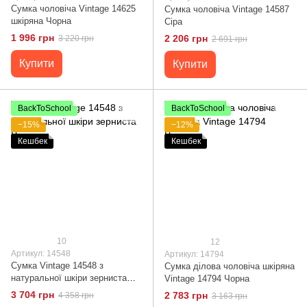
Сумка чоловіча Vintage 14625
Сумка чоловіча Vintage 14587
шкіряна Чорна
Сіра
1 996 грн
2 206 грн
3 220 грн
2 691 грн
Купити
Купити
BackToSchool
BackToSchool
−15%
−12%
Кешбек
Кешбек
10
12
Артикул: 14548
Артикул: 14794
Сумка Vintage 14548 з
Сумка ділова чоловіча шкіряна
натуральної шкіри зерниста
Vintage 14794 Чорна
Чорна
3 704 грн
2 783 грн
4 358 грн
3 163 грн