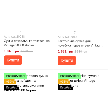
10
7
Артикул: 20088
Артикул: 20187
Сумка почтальонка текстильна
Текстильна сумка для
Vintage 20088 Чорна
ноутбука через плече Vintage
20187 Оливкова
1 840 грн
1 631 грн
2 300 грн
2 330 грн
Купити
Купити
BackToSchool
BackToSchool
−52%
−33%
Кешбек
Кешбек