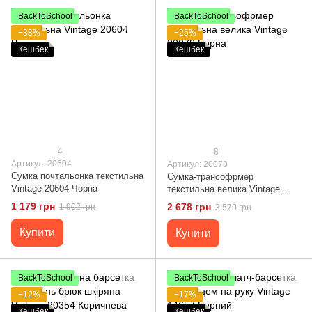
BackToSchool
BackToSchool
−38%
−25%
Кешбек
Кешбек
4
8
Артикул: 20604
Артикул: 20078
Сумка почтальонка текстильна
Сумка-трансофрмер
Vintage 20604 Чорна
текстильна велика Vintage
20078 Чорна
1 179 грн
2 678 грн
1 902 грн
3 570 грн
Купити
Купити
BackToSchool
BackToSchool
−12%
−17%
Кешбек
Кешбек