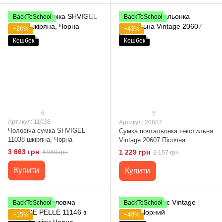
BackToSchool
BackToSchool
−26%
−43%
Кешбек
Кешбек
6
5
Артикул: 11038
Артикул: 20607
Чоловіча сумка SHVIGEL
Сумка почтальонка текстильна
11038 шкіряна, Чорна
Vintage 20607 Пісочна
3 663 грн
1 229 грн
4 950 грн
2 157 грн
Купити
Купити
BackToSchool
BackToSchool
−15%
−40%