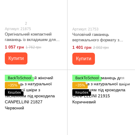
2
Артикул: 21875
Артикул: 21753
Оригінальний компактний
Чоловічий гаманець
гаманець із вкладишем для
вертикального формату з
посвідчення для чоловіків із
натуральної шкіри CANPELLINI
1 057 грн
1 401 грн
1 762 грн
2 002 грн
натуральної шкіри флотар
21753 Чорний
CANPELLINI 21875 Чорний
Купити
Купити
BackToSchool
BackToSchool
−35%
−35%
Кешбек
Кешбек