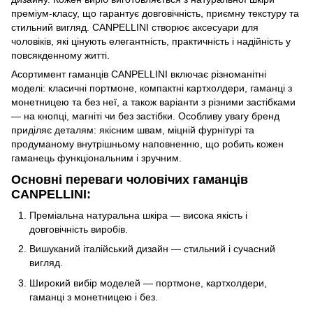
преміум-класу, що гарантує довговічність, приємну текстуру та
стильний вигляд. CANPELLINI створює аксесуари для
чоловіків, які цінують елегантність, практичність і надійність у
повсякденному житті.
Асортимент гаманців CANPELLINI включає різноманітні
моделі: класичні портмоне, компактні картхолдери, гаманці з
монетницею та без неї, а також варіанти з різними застібками
— на кнопці, магніті чи без застібки. Особливу увагу бренд
приділяє деталям: якісним швам, міцній фурнітурі та
продуманому внутрішньому наповненню, що робить кожен
гаманець функціональним і зручним.
Основні переваги чоловічих гаманців
CANPELLINI:
Преміальна натуральна шкіра — висока якість і
довговічність виробів.
Вишуканий італійський дизайн — стильний і сучасний
вигляд.
Широкий вибір моделей — портмоне, картхолдери,
гаманці з монетницею і без.