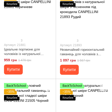
Кешбек
Кешбек
3
3
Артикул: 21881
Артикул: 21893
Ідеальне портмоне для
Незвичайний горизонтальний
чоловіків із натуральної
гаманець для чоловіків з
зернистої шкіри CANPELLINI
натуральної шкіри з тисненням
959 грн
1 097 грн
1 476 грн
1 567 грн
21881 Коричневе
під крокодила CANPELLINI
21893 Рудий
Купити
Купити
BackToSchool
BackToSchool
−35%
−35%
Кешбек
Кешбек