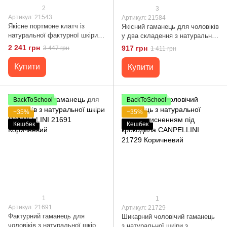
2
3
Артикул: 21543
Артикул: 21584
Якісне портмоне клатч із
Якісний гаманець для чоловіків
натуральної фактурної шкіри
у два складення з натуральної
CANPELLINI 21543 Чорне
фактурної шкіри з тисненням
2 241 грн
917 грн
3 447 грн
1 411 грн
під крокодила CANPELLINI
21584 Чорний
Купити
Купити
BackToSchool
BackToSchool
−35%
−35%
Кешбек
Кешбек
1
1
Артикул: 21691
Артикул: 21729
Фактурний гаманець для
Шикарний чоловічий гаманець
чоловіків з натуральної шкіри
з натуральної шкіри з