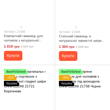
1
1
Артикул: 21686
Артикул: 21688
Компактний гаманець для
Стильний гаманець із
чоловіків з натуральної
натуральної зернистої шкіри
зернистої шкіри CANPELLINI
CANPELLINI 21688 Чорний
1 019 грн
1 304 грн
1 567 грн
2 006 грн
21686 Коричневий
Купити
Купити
BackToSchool
BackToSchool
−35%
−40%
Кешбек
Кешбек