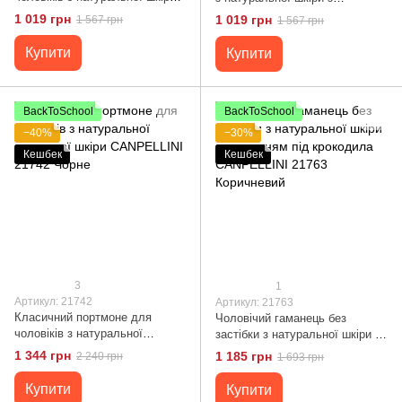
CANPELLINI 21691 Коричневий
тисненням під крокодила
1 019 грн
1 019 грн
1 567 грн
1 567 грн
CANPELLINI 21729 Коричневий
Купити
Купити
BackToSchool
BackToSchool
−40%
−30%
Кешбек
Кешбек
3
1
Артикул: 21742
Артикул: 21763
Класичний портмоне для
Чоловічий гаманець без
чоловіків з натуральної
застібки з натуральної шкіри з
зернистої шкіри CANPELLINI
тисненням під крокодила
1 344 грн
1 185 грн
2 240 грн
1 693 грн
21742 Чорне
CANPELLINI 21763 Коричневий
Купити
Купити