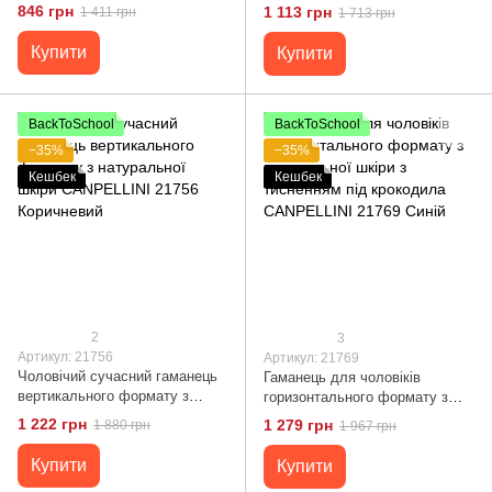
гладкої шкіри CANPELLINI
середнього розміру з
846 грн
1 113 грн
1 411 грн
1 713 грн
21573 Чорне
натуральної шкіри флотар
CANPELLINI 21735 Синій
Купити
Купити
BackToSchool
BackToSchool
−35%
−35%
Кешбек
Кешбек
2
3
Артикул: 21756
Артикул: 21769
Чоловічий сучасний гаманець
Гаманець для чоловіків
вертикального формату з
горизонтального формату з
натуральної шкіри CANPELLINI
натуральної шкіри з тисненням
1 222 грн
1 279 грн
1 880 грн
1 967 грн
21756 Коричневий
під крокодила CANPELLINI
21769 Синій
Купити
Купити