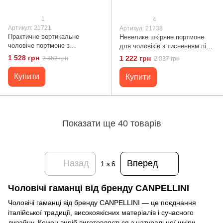
1
4
Артикул: 21721
Артикул: 21738
Практичне вертикальне
Невелике шкіряне портмоне
чоловіче портмоне з
для чоловіків з тисненням під
натуральної гладкої шкіри
крокодила CANPELLINI 21738
1 528 грн
1 222 грн
2 352 грн
2 037 грн
CANPELLINI 21721 Коричневе
Чорне
Купити
Купити
Показати ще 40 товарів
Назад
Вперед
1
з 6
Чоловічі гаманці від бренду CANPELLINI
Чоловічі гаманці від бренду CANPELLINI — це поєднання
італійської традиції, високоякісних матеріалів і сучасного
дизайну. Кожен виріб виготовляється з натуральної шкіри