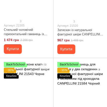
3
3
Артикул: 21505
Артикул: 21520
Стильний чоловічий
Затискач із натуральної
горизонтальний гаманець із
фактурної шкіри CANPELLINI
натуральної гладкої шкіри
21520 Чорний
1 474 грн
967 грн
2 268 грн
1 488 грн
CANPELLINI 21505 Чорний
Купити
Купити
BackToSchool
BackToSchool
−35%
−35%
Кешбек
Кешбек