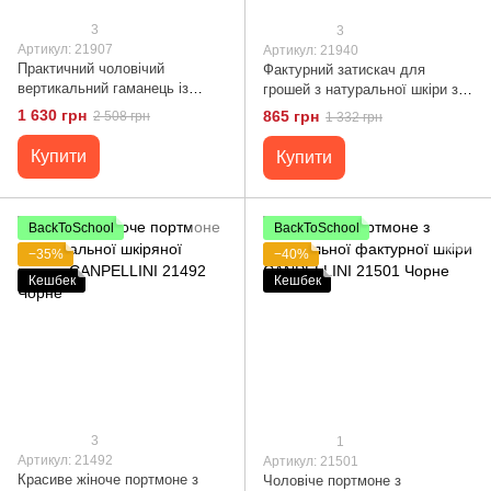
3
3
Артикул: 21907
Артикул: 21940
Практичний чоловічий
Фактурний затискач для
вертикальний гаманець із
грошей з натуральної шкіри з
натуральної шкіри з тисненням
тисненням CANPELLINI 21940
1 630 грн
865 грн
2 508 грн
1 332 грн
під крокодила CANPELLINI
Коричневий
21907 Коричневий
Купити
Купити
BackToSchool
BackToSchool
−35%
−40%
Кешбек
Кешбек
3
1
Артикул: 21492
Артикул: 21501
Красиве жіноче портмоне з
Чоловіче портмоне з