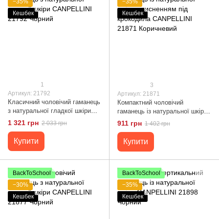
−35%
−35%
Кешбек
Кешбек
1
3
Артикул: 21792
Артикул: 21871
Класичний чоловічий гаманець
Компактний чоловічий
з натуральної гладкої шкіри
гаманець із натуральної шкіри
CANPELLINI 21792 Чорний
з тисненням під крокодила
1 321 грн
911 грн
2 033 грн
1 402 грн
CANPELLINI 21871 Коричневий
Купити
Купити
BackToSchool
BackToSchool
−30%
−35%
Кешбек
Кешбек