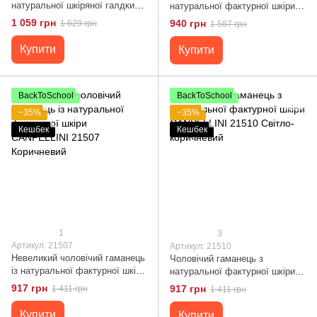
натуральної шкіряної галдки
натуральної фактурної шкіри
CANPELLINI 21492 Чорне
CANPELLINI 21501 Чорне
1 059 грн
940 грн
1 629 грн
1 567 грн
Купити
Купити
BackToSchool
BackToSchool
−35%
−35%
Кешбек
Кешбек
1
3
Артикул: 21507
Артикул: 21510
Невеликий чоловічий гаманець
Чоловічий гаманець з
із натуральної фактурної шкіри
натуральної фактурної шкіри
CANPELLINI 21507 Коричневий
CANPELLINI 21510 Світло-
917 грн
917 грн
1 411 грн
1 411 грн
коричневий
Купити
Купити