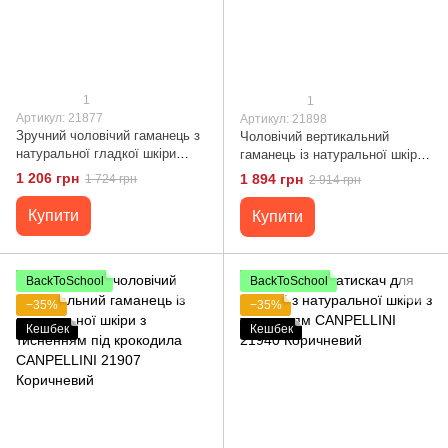
1
1
Артикул: 21877
Артикул: 21898
Зручний чоловічий гаманець з
Чоловічий вертикальний
натуральної гладкої шкіри
гаманець із натуральної шкіри
CANPELLINI 21877 Чорний
CANPELLINI 21898 Чорний
1 206 грн
1 894 грн
1 724 грн
2 914 грн
Купити
Купити
BackToSchool
BackToSchool
−35%
−35%
Кешбек
Кешбек