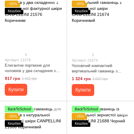
−35%
−35%
Кешбек
Кешбек
3
3
Артикул: 21576
Артикул: 21674
Елегантне портмоне для
Чоловічий компактний
чоловіків у два складення з
вертикальний гаманець з
натуральної фактурної шкіри
натуральної шкіри CANPELLINI
917 грн
1 324 грн
1 411 грн
2 037 грн
CANPELLINI 21576 Коричневе
21674 Коричневий
Купити
Купити
BackToSchool
BackToSchool
−35%
−35%
Кешбек
Кешбек