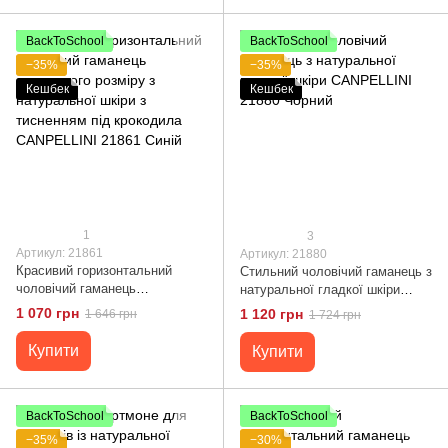
BackToSchool
BackToSchool
−35%
−35%
Кешбек
Кешбек
1
3
Артикул: 21861
Артикул: 21880
Красивий горизонтальний
Стильний чоловічий гаманець з
чоловічий гаманець
натуральної гладкої шкіри
середнього розміру з
CANPELLINI 21880 Чорний
1 070 грн
1 120 грн
1 646 грн
1 724 грн
натуральної шкіри з тисненням
під крокодила CANPELLINI
Купити
Купити
21861 Синій
BackToSchool
BackToSchool
−35%
−30%