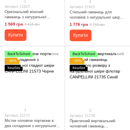
1
3
Артикул: 21827
Артикул: 21915
Оригінальний жіночий
Стильний гаманець для
гаманець з натуральної
чоловіків з натуральної шкіри з
фактурної шкіри з тисненням
тисненням під крокодила
1 569 грн
1 776 грн
2 415 грн
2 733 грн
під крокодила CANPELLINI
CANPELLINI 21915 Коричневий
21827 Червоний
Купити
Купити
BackToSchool
BackToSchool
−40%
−35%
Кешбек
Кешбек
3
3
Артикул: 21573
Артикул: 21735
Містке чоловіче портмоне в
Практичний вертикальний
два складення з натуральної
чоловічий гаманець