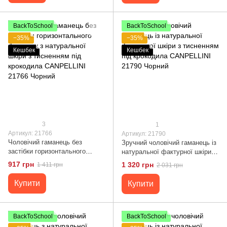
BackToSchool
BackToSchool
−35%
−35%
Кешбек
Кешбек
3
1
Артикул: 21766
Артикул: 21790
Чоловічий гаманець без
Зручний чоловічий гаманець із
застібки горизонтального
натуральної фактурної шкіри з
формату з натуральної шкіри з
тисненням під крокодила
917 грн
1 320 грн
1 411 грн
2 031 грн
тисненням під крокодила
CANPELLINI 21790 Чорний
CANPELLINI 21766 Чорний
Купити
Купити
BackToSchool
BackToSchool