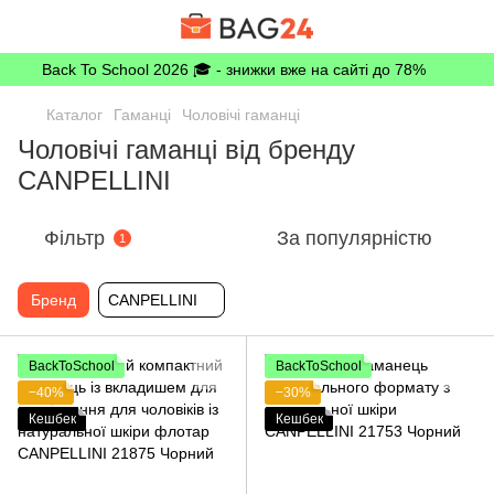
Back To School 2026 🎓 - знижки вже на сайті до 78%
Каталог
Гаманці
Чоловічі гаманці
Чоловічі гаманці від бренду
CANPELLINI
Фільтр
За популярністю
1
Бренд
CANPELLINI
BackToSchool
BackToSchool
−40%
−30%
Кешбек
Кешбек