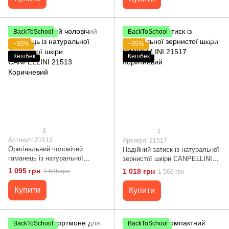
BackToSchool
BackToSchool
−35%
−35%
Кешбек
Кешбек
3
3
Артикул: 21513
Артикул: 21517
Оригінальний чоловічий
Надійний затиск із натуральної
гаманець із натуральної
зернистої шкіри CANPELLINI
фактурної шкіри CANPELLINI
21517 Коричневий
1 095 грн
1 018 грн
1 685 грн
1 566 грн
21513 Коричневий
Купити
Купити
BackToSchool
BackToSchool