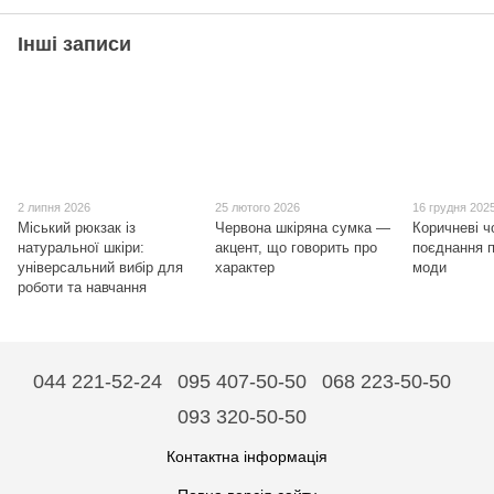
Інші записи
2 липня 2026
25 лютого 2026
16 грудня 202
Міський рюкзак із
Червона шкіряна сумка —
Коричневі ч
натуральної шкіри:
акцент, що говорить про
поєднання п
універсальний вибір для
характер
моди
роботи та навчання
044 221-52-24
095 407-50-50
068 223-50-50
093 320-50-50
Контактна інформація