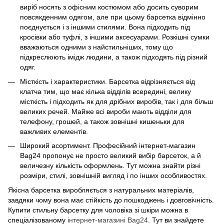
виріб носять з офісним костюмом або досить суворим
повсякденним одягом, але при цьому барсетка відмінно
поєднується і з іншими стилями. Вона підходить під
кросівки або туфлі, з іншими аксесуарами. Розкішні сумки
вважаються одними з найстильніших, тому що
підкреслюють імідж людини, а також підходять під різний
одяг.
Місткість і характеристики. Барсетка відрізняється від
клатча тим, що має кілька відділів всередині, велику
місткість і підходить як для дрібних виробів, так і для більш
великих речей. Майже всі вироби мають відділи для
телефону, грошей, а також зовнішні кишеньки для
важливих елементів.
Широкий асортимент. Професійний інтернет-магазин
Bag24 пропонує не просто великий вибір барсеток, а й
величезну кількість оформлень. Тут можна знайти різні
розміри, стилі, зовнішній вигляд і по інших особливостях.
Якісна барсетка виробляється з натуральних матеріалів,
завдяки чому вона має стійкість до пошкоджень і довговічність.
Купити стильну барсетку для чоловіка зі шкіри можна в
спеціалізованому
інтернет-магазині Bag24
. Тут ви знайдете