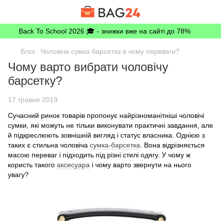
Back To School 2026 🎓 - знижки вже на сайті до 78%
Блог
Чоловіча сумка барсетка в чому переваги?
Чому варто вибрати чоловічу
барсетку?
17 травня 2019
Сучасний ринок товарів пропонує найрізноманітніші чоловічі
сумки, які можуть не тільки виконувати практичні завдання, але
й підкреслюють зовнішній вигляд і статус власника. Однією з
таких є стильна чоловіча
сумка-барсетка
. Вона відрізняється
масою переваг і підходить під різні стилі одягу. У чому ж
користь такого
аксесуара
і чому варто звернути на нього
увагу?