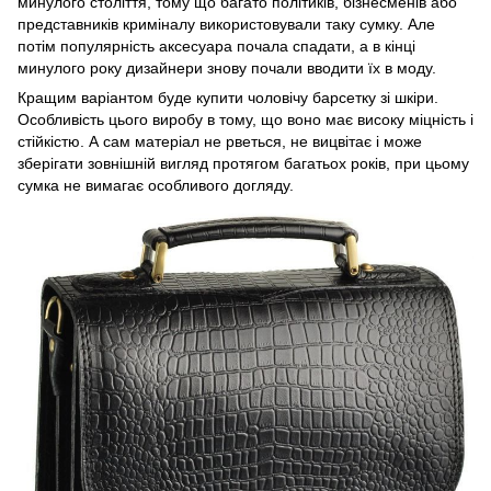
минулого століття, тому що багато політиків, бізнесменів або
представників криміналу використовували таку сумку. Але
потім популярність аксесуара почала спадати, а в кінці
минулого року дизайнери знову почали вводити їх в моду.
Кращим варіантом буде купити чоловічу барсетку зі шкіри.
Особливість цього виробу в тому, що воно має високу міцність і
стійкістю. А сам матеріал не рветься, не вицвітає і може
зберігати зовнішній вигляд протягом багатьох років, при цьому
сумка не вимагає особливого догляду.