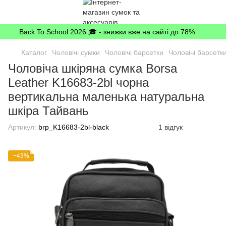
Back To School 2026 🎓 - знижки вже на сайті до 78%
Каталог
Чоловічі сумки
Чоловічі барсетки
Чоловічі барсетк
Чоловіча шкіряна сумка Borsa
Leather K16683-2bl чорна
вертикальна маленька натуральна
шкіра Тайвань
Артикул:
brp_K16683-2bl-black
1 відгук
−43%