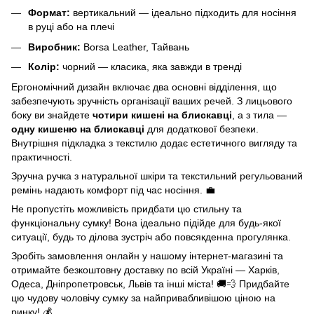
Формат:
вертикальний — ідеально підходить для носіння
в руці або на плечі
Виробник:
Borsa Leather, Тайвань
Колір:
чорний — класика, яка завжди в тренді
Ергономічний дизайн включає два основні відділення, що
забезпечують зручність організації ваших речей. З лицьового
боку ви знайдете
чотири кишені на блискавці
, а з тила —
одну кишеню на блискавці
для додаткової безпеки.
Внутрішня підкладка з текстилю додає естетичного вигляду та
практичності.
Зручна ручка з натуральної шкіри та текстильний регульований
ремінь надають комфорт під час носіння. 💼
Не пропустіть можливість придбати цю стильну та
функціональну сумку! Вона ідеально підійде для будь-якої
ситуації, будь то ділова зустріч або повсякденна прогулянка.
Зробіть замовлення онлайн у нашому інтернет-магазині та
отримайте безкоштовну доставку по всій Україні — Харків,
Одеса, Дніпропетровськ, Львів та інші міста! 🚚💨 Придбайте
цю чудову чоловічу сумку за найпривабливішою ціною на
ринку! 💰