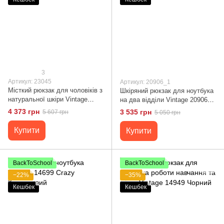
3
Артикул: 23045
Артикул: 20906_1
Місткий рюкзак для чоловіків з
Шкіряний рюкзак для ноутбука
натуральної шкіри Vintage
на два відділи Vintage 20906_1
23045 Чорний
Чорний
4 373 грн
3 535 грн
5 607 грн
5 050 грн
Купити
Купити
BackToSchool
BackToSchool
−22%
−35%
Кешбек
Кешбек