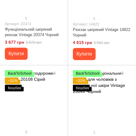
5
5
Артикул: 20374
Артикул: 14822
Функціональний шкіряний
Рюкзак шкіряний Vintage 14822
рюкзак Vintage 20374 Чорний
Чорний
3 677 грн
4 615 грн
3 870 грн
5 561 грн
Купити
Купити
BackToSchool
BackToSchool
−31%
−22%
Кешбек
Кешбек
5
2