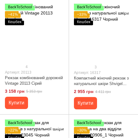
BackToSchool
BackToSchool
−41%
−33%
Кешбек
Кешбек
4
3
Артикул: 20113
Артикул: 16317
Рюкзак комбінований дорожній
Компактний жіночий рюкзак з
Vintage 20113 Сірий
натуральної шкіри Shvigel
16317 Чорний
3 158 грн
2 955 грн
5 353 грн
4 411 грн
Купити
Купити
BackToSchool
BackToSchool
−22%
−30%
Кешбек
Кешбек