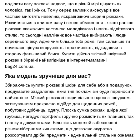
поділити вагу поклажі надвоє, що в рівній мірі цінують як
чоловіки, так і жінки. Тому серед великих аксесуарів все
частіше миготять невеликі, яскраві жіночі шкіряні рюкзаки.
Розчиняється з плином часу і вікове обмеження - якщо раніше
рюкзаки вважалися частиною молодіжного і навіть підліткового
стилю, то сьогодні наплічник все частіше вибирають і люди
середнього віку. Адже чим більше тобі років, тим сильніше ти
починаєш цінувати зручність і практичність, відкидаючи в
сторону фальшивий блиск. Купити дійсно якісний шкіряний
рюкзак в Україні найвигідніше в інтернет-магазині
bag24.com.ua.
Яка модель зручніше для вас?
Збираючись купити рюкзак зі шкіри для себе або в подарунок,
продумайте заздалегідь, який тип поклажі він буде переносити
найчастіше. М'який рюкзак зі шкіри вільного крою зі шнурком-
затягуванням прекрасно підійде для щоденних речей,
побутових дрібниць, одягу. Плоска сумка рюкзак, шкіра якої
грубіша, нагадує портфель і зручно розмістить як планшет, так
і папку з документами. Більшість моделей забезпечені
різнокаліберними кишенями, що дозволяє акуратно
розсортувати дрібні предмети - адже вільний стиль не означає