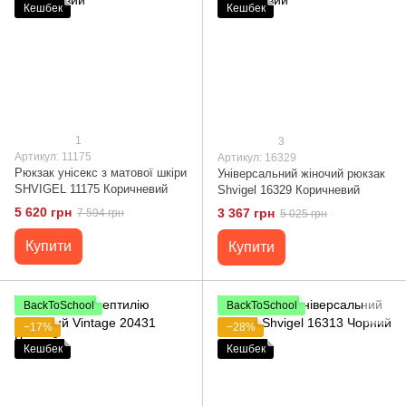
Кешбек
Кешбек
1
3
Артикул: 11175
Артикул: 16329
Рюкзак унісекс з матової шкіри
Універсальний жіночий рюкзак
SHVIGEL 11175 Коричневий
Shvigel 16329 Коричневий
5 620 грн
3 367 грн
7 594 грн
5 025 грн
Купити
Купити
BackToSchool
BackToSchool
−17%
−28%
Кешбек
Кешбек