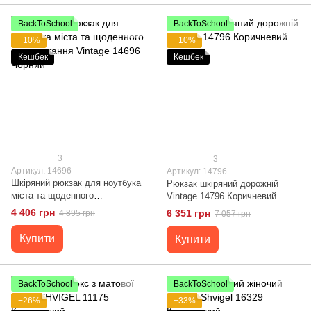
BackToSchool
BackToSchool
−10%
−10%
Кешбек
Кешбек
3
3
Артикул: 14696
Артикул: 14796
Шкіряний рюкзак для ноутбука
Рюкзак шкіряний дорожній
міста та щоденного
Vintage 14796 Коричневий
використання Vintage 14696
4 406 грн
6 351 грн
4 895 грн
7 057 грн
Чорний
Купити
Купити
BackToSchool
BackToSchool
−26%
−33%