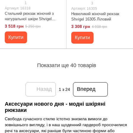
1
3
Артикул: 16318
Артикул: 16305
Стильний рюкзак жіночий з
Невеликий жіночий рюкзак
натуральної шкіри Shvigel
Shvigel 16305 Ліловий
16318 Блакитний
3 518 грн
3 308 грн
5 250 грн
4 938 грн
Купити
Купити
Показати ще 40 товарів
Назад
Вперед
1
з 24
Аксесуари нового дня - модні шкіряні
рюкзаки
Свобода сучасного стилю істотно знизила вимоги до
зовнішнього вигляду, і в наш щоденний гардероб просочилися
речі та аксесуари, які раніше були частиною форми або