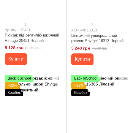
1
2
Артикул: 20431
Артикул: 16313
Рюкзак під рептилію шкіряний
Вінтажний універсальний
Vintage 20431 Чорний
рюкзак Shvigel 16313 Чорний
5 128 грн
3 240 грн
6 179 грн
4 500 грн
Купити
Купити
BackToSchool
BackToSchool
−33%
−33%
Кешбек
Кешбек