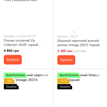
5
Артикул: vc1616.A.FLAT
Артикул: 20675
Рюкзак чоловічий Vip
Шкіряний невеликий жіночий
Collection 1616F чорний
рюкзак Vintage 20675 Чорний
натуральна шкіра (1616 А
4 800 грн
2 185 грн
2 571 грн
FLAT) vc1616.A.FLAT
Купити
Купити
BackToSchool
BackToSchool
−5%
−17%
Кешбек
Кешбек