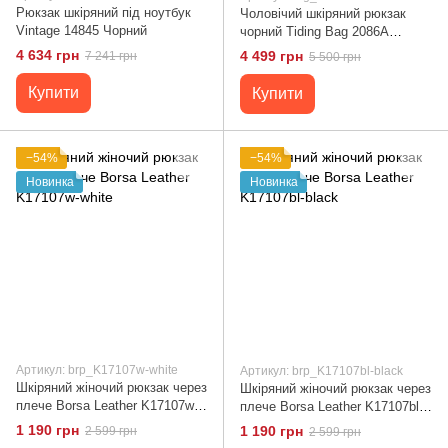
Рюкзак шкіряний під ноутбук
Чоловічий шкіряний рюкзак
Vintage 14845 Чорний
чорний Tiding Bag 2086A
Чорний
4 634 грн
4 499 грн
7 241 грн
5 500 грн
Купити
Купити
−54%
−54%
Новинка
Новинка
Артикул: brp_K17107w-white
Артикул: brp_K17107bl-black
Шкіряний жіночий рюкзак через
Шкіряний жіночий рюкзак через
плече Borsa Leather K17107w-
плече Borsa Leather K17107bl-
white
black
1 190 грн
1 190 грн
2 599 грн
2 599 грн