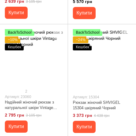
2 639 грн
5 570 грн
3 105 грн
Купити
Купити
BackToSchool
BackToSchool
−10%
−24%
Кешбек
Кешбек
2
Артикул: 23060
Артикул: 15304
Надійний жіночий рюкзак з
Рюкзак жіночий SHVIGEL
натуральної шкіри Vintage
15304 шкіряний Чорний
23060 Чорний
2 795 грн
3 373 грн
3 105 грн
4 438 грн
Купити
Купити