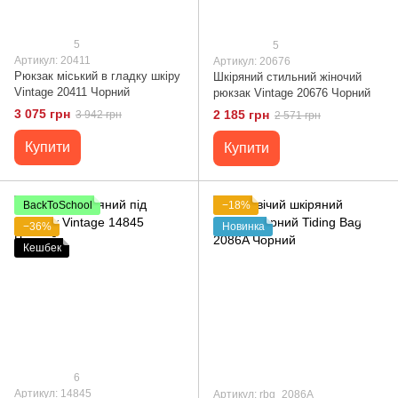
5
5
Артикул: 20411
Артикул: 20676
Рюкзак міський в гладку шкіру
Шкіряний стильний жіночий
Vintage 20411 Чорний
рюкзак Vintage 20676 Чорний
3 075 грн
2 185 грн
3 942 грн
2 571 грн
Купити
Купити
BackToSchool
−18%
−36%
Новинка
Кешбек
6
Артикул: 14845
Артикул: rbg_2086A