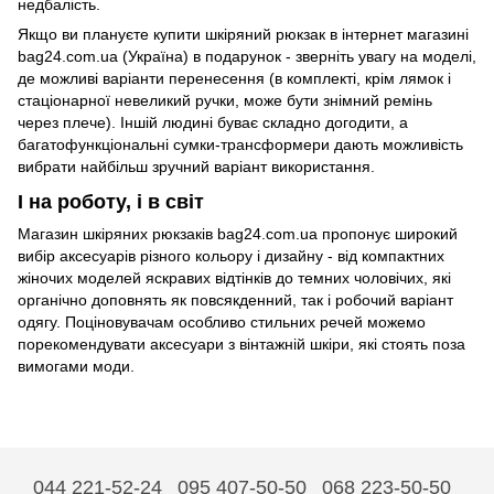
недбалість.
Якщо ви плануєте купити шкіряний рюкзак в інтернет магазині
bag24.com.ua (Україна) в подарунок - зверніть увагу на моделі,
де можливі варіанти перенесення (в комплекті, крім лямок і
стаціонарної невеликий ручки, може бути знімний ремінь
через плече). Іншій людині буває складно догодити, а
багатофункціональні сумки-трансформери дають можливість
вибрати найбільш зручний варіант використання.
І на роботу, і в світ
Магазин шкіряних рюкзаків bag24.com.ua пропонує широкий
вибір аксесуарів різного кольору і дизайну - від компактних
жіночих моделей яскравих відтінків до темних чоловічих, які
органічно доповнять як повсякденний, так і робочий варіант
одягу. Поціновувачам особливо стильних речей можемо
порекомендувати аксесуари з вінтажній шкіри, які стоять поза
вимогами моди.
044 221-52-24
095 407-50-50
068 223-50-50