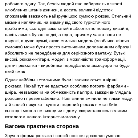
робочого одягу. Так, безліч людей вже вибирають в якості
улюблених штанів джинси, а досить великий відсоток
споживачів вважають найзручнішою сумкою рюкзак. Стильний
міський наплічник, на відміну від свого туристичного
прабатима, сьогодні виконаний в абсолютно новому дизайні,
навіть лямок буває не дві, а одна, причому часто вони не
широкі, а дуже вузькі, адже стильна модель (особливо жіноча
сумочка) може бути просто витонченим доповненням образу і
абсолютно не передбачена для серйозного вантажу. Вузькі,
високі, рюкзаки-гітари, моделі з можливістю трансформації,
дитячі рюкзачки - виробники передбачили аксесуари на будь-
який смак.
Однак найбільш стильними були і залишаються шкіряні
рюкзаки. Нехай тут не вдасться особливо пограти фарбами -
шкіра, незважаючи на обмеженість палітри, завжди виглядала
розкішно і презентабельно. Нові віяння змінили не тільки моду,
а й спосіб покупки - купити шкіряний рюкзак в місті Київ
сьогодні можна не виходячи з дому, скориставшись великим
каталогом нашого інтернет-магазину.
Вагома практична сторона
Зручна форма рюкзака і спосіб носіння дозволяє умовно