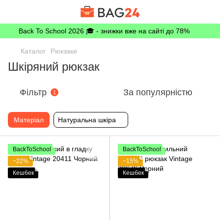
Back To School 2026 🎓 - знижки вже на сайті до 78%
Каталог
Рюкзаки
Шкіряний рюкзак
Фільтр
За популярністю
1
Матеріал
Натуральна шкіра
BackToSchool
BackToSchool
−22%
−15%
Кешбек
Кешбек