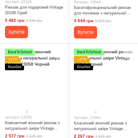
Артикул: 20108
Артикул: 23044
Рюкзак для подорожей Vintage
Багатофункціональний рюкзак
20108 Сірий
для чоловіків з натуральної
шкіри Vintage 23044 Чорний
3 482 грн
4 644 грн
5 046 грн
5 954 грн
Купити
Купити
BackToSchool
BackToSchool
−17%
−27%
Кешбек
Кешбек
3
2
Артикул: 23058
Артикул: 23061
Компактний жіночий рюкзак з
Класичний жіночий рюкзак з
натуральної шкіри Vintage
натуральної шкіри Vintage
23058 Чорний
23061 Чорний
2 577 грн
2 267 грн
3 105 грн
3 105 грн