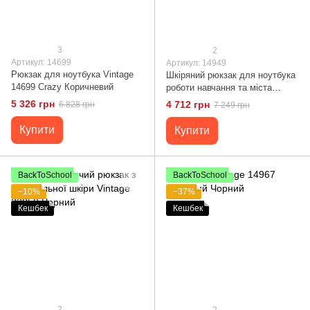
3
2
Артикул: 14699
Артикул: 14949
Рюкзак для ноутбука Vintage
Шкіряний рюкзак для ноутбука
14699 Crazy Коричневий
роботи навчання та міста
Vintage 14949 Чорний
5 326 грн
4 712 грн
6 828 грн
7 249 грн
Купити
Купити
BackToSchool
BackToSchool
−10%
−37%
Кешбек
Кешбек
2
2