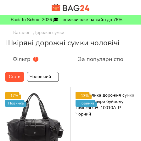
Back To School 2026 🎓 - знижки вже на сайті до 78%
Каталог
Дорожні сумки
Шкіряні дорожні сумки чоловічі
Фільтр
За популярністю
1
Стать
Чоловічий
−17%
−13%
Новинка
Новинка