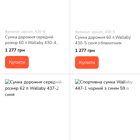
Артикул: spsum_430-4
Артикул: spsum_430-5
Сумка дорожня середній
Сумка дорожня 60 л Wallaby
розмір 60 л Wallaby 430-4
430-5 синя з блакитним
синя
1 277 грн
1 277 грн
Купити
Купити