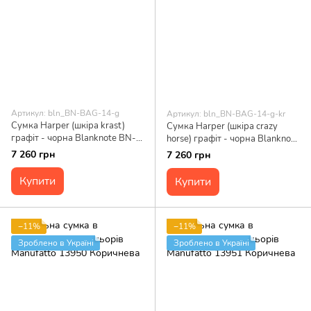
Артикул: bln_BN-BAG-14-g
Артикул: bln_BN-BAG-14-g-kr
Сумка Harper (шкіра krast)
Сумка Harper (шкіра crazy
графіт - чорна Blanknote BN-
horse) графіт - чорна Blanknote
BAG-14-g
BN-BAG-14-g-kr
7 260 грн
7 260 грн
Купити
Купити
−11%
−11%
Зроблено в Україні
Зроблено в Україні