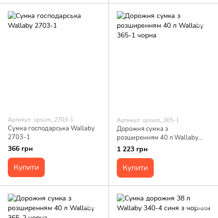
Артикул: spsum_2703-1
Артикул: spsum_365-1
Сумка господарська Wallaby
Дорожня сумка з
2703-1
розширенням 40 л Wallaby
365-1 чорна
366 грн
1 223 грн
Купити
Купити