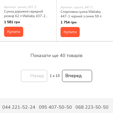
Артикул: spsum_437-2
Артикул: spsum_447-1
Сумка дорожня середній
Спортивна сумка Wallaby
розмір 62 л Wallaby 437-2
447-1 чорний з синім 59 л
синя
1 581 грн
1 754 грн
Купити
Купити
Показати ще 40 товарів
Назад
Вперед
1
з 13
044 221-52-24
095 407-50-50
068 223-50-50