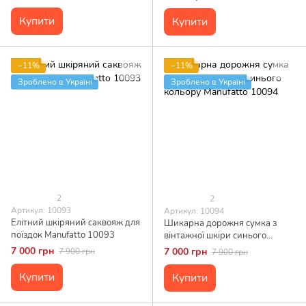
Купити
Купити
−11%
−11%
Зроблено в Україні
Зроблено в Україні
2
2
Артикул: 10093
Артикул: 10094
Елітний шкіряний саквояж для
Шикарна дорожня сумка з
поїздок Manufatto 10093
вінтажної шкіри синього
кольору Manufatto 10094
7 000 грн
7 000 грн
7 900 грн
7 900 грн
Купити
Купити