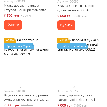
Артикул: 00043
Артикул: 00056
Містка дорожня сумка з
Велика дорожня шкіряна
натуральної шкіри Manufatto
сумка саквояж 00056
00043
Manufatto
6 500 грн
6 500 грн
7 300 грн
7 300 грн
Купити
Купити
−11%
−11%
Зроблено в Україні
Зроблено в Україні
1
3
Артикул: 00510
Артикул: 00512
Відмінна спортивно-дорожня
Елітна дорожня сумка з
сумка з натуральної вінтажної
натуральної шкіри в стилі
шкіри Manufatto 00510
вінтаж Manufatto 00512
7 000 грн
7 000 грн
7 900 грн
7 900 грн