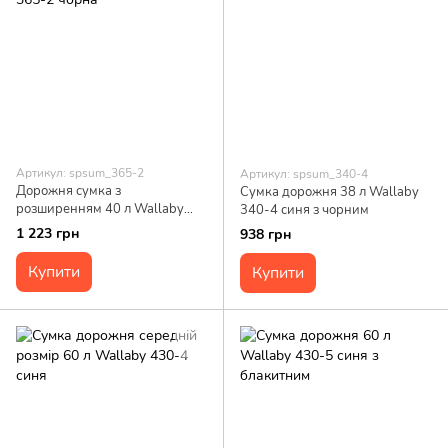
Артикул: spsum_365-2
Артикул: spsum_340-4
Дорожня сумка з
Сумка дорожня 38 л Wallaby
розширенням 40 л Wallaby
340-4 синя з чорним
365-2 чорна
1 223 грн
938 грн
Купити
Купити