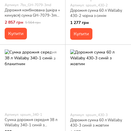
Артикул: 7bs_GH-7079-3md
Артикул: spsum_430-2
Дорожня комбінована (шкіра +
Дорожня сумка 60 л Wallaby
кинувся) сумка GH-7079-3md
430-2 чорна з синім
бренду TARWA
2 857 грн
1 277 грн
5 564 грн
Купити
Купити
Артикул: spsum_340-1
Артикул: spsum_430-3
Сумка дорожня середня 38 л
Дорожня сумка 60 л Wallaby
Wallaby 340-1 синій з
430-3 синій з жовтим
блакитним