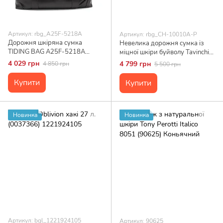
Артикул: rbg_A25F-5218A
Артикул: rbg_CH-10010A-P
Дорожня шкіряна сумка
Невелика дорожня сумка із
TIDING BAG A25F-5218A
міцної шкіри буйволу Tavinchi
Чорний
CH-10010A-P Чорний
4 029 грн
4 799 грн
4 850 грн
5 500 грн
Купити
Купити
Новинка
Новинка
Артикул: bgl_1221924105
Артикул: 90625