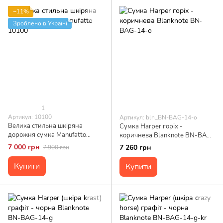
−11%
Зроблено в Україні
1
Артикул: 10100
Артикул: bln_BN-BAG-14-o
Велика стильна шкіряна
Сумка Harper горіх -
дорожня сумка Manufatto
коричнева Blanknote BN-BAG-
10100
14-o
7 000 грн
7 260 грн
7 900 грн
Купити
Купити