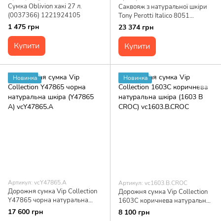
Сумка Oblivion хакі 27 л.
Саквояж з натуральної шкіри
(0037366) 1221924105
Tony Perotti Italico 8051
(90625) Коньячний
1 475 грн
23 374 грн
Купити
Купити
Новинка
Новинка
Артикул: vcY47865.А
Артикул: vc1603.B.CROC
Дорожня сумка Vip Collection
Дорожня сумка Vip Collection
Y47865 чорна натуральна
1603C коричнева натуральна
шкіра (Y47865 А) vcY47865.А
шкіра (1603 B CROC)
17 600 грн
8 100 грн
vc1603.B.CROC