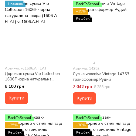
Новинка
BackToSchool
−15%
Кешбек
4
Артикул: vc1606.A.FLAT
Артикул: 14353
Дорожня сумка Vip Collection
Сумка чоловіча Vintage 14353
1606F чорна натуральна
трансформер Рудий
шкіра (1606 A FLAT)
8 100 грн
7 042 грн
8 285 грн
vc1606.A.FLAT
Купити
Купити
BackToSchool
BackToSchool
−25%
−30%
Кешбек
Кешбек