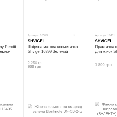
3
Артикул: 16399
Артикул: 16411
SHVIGEL
SHVIGEL
y Perotti
Шкіряна матова косметичка
Практична 
Темно-
Shvigel 16399 Зелений
для жінок S
2 250 грн
1 800 грн
900 грн