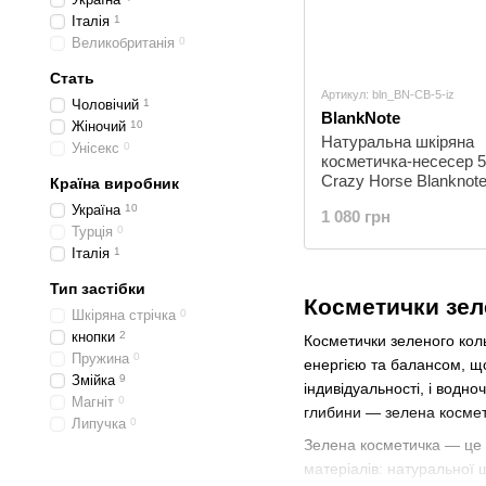
Італія
1
Великобританія
0
Стать
Артикул: bln_BN-CB-5-iz
Чоловічий
1
BlankNote
Жіночий
10
Натуральна шкіряна
Унісекс
0
косметичка-несесер 5
Crazy Horse Blanknot
Країна виробник
iz
Україна
10
1 080 грн
Турція
0
Італія
1
Тип застібки
Косметички зел
Шкіряна стрічка
0
кнопки
2
Косметички зеленого коль
Пружина
0
енергією та балансом, що
Змійка
9
індивідуальності, і водн
Магніт
0
глибини — зелена космети
Липучка
0
Зелена косметичка — це н
матеріалів: натуральної 