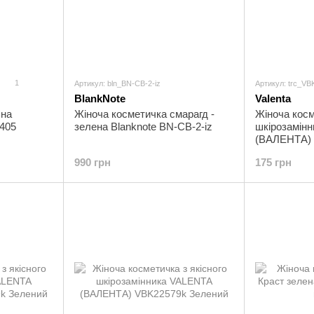
1
Артикул: bln_BN-CB-2-iz
Артикул: trc_VB
BlankNote
Valenta
ьна
Жіноча косметичка смарагд -
Жіноча косм
6405
зелена Blanknote BN-CB-2-iz
шкірозамін
(ВАЛЕНТА) 
990 грн
175 грн