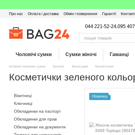
Перейти до основного контенту
Про нас
Оплата і доставка
Обмін і повернення
Гарантії
Контакт
Угода користувача
Відгуки про магазин
Оферта
Кешбек
044 221-52-24,
095 407
Чоловічі сумки
Сумки жіночі
Гаманці
Інтернет магазин сумок
Каталог
Аксесуари
Косметички
Косметички зеленого кольо
Візитниці
Новинка
Ключниці
Обкладинки на паспорт
Обкладинки для прав
Обкладинки на документи
Тримачі для навушників