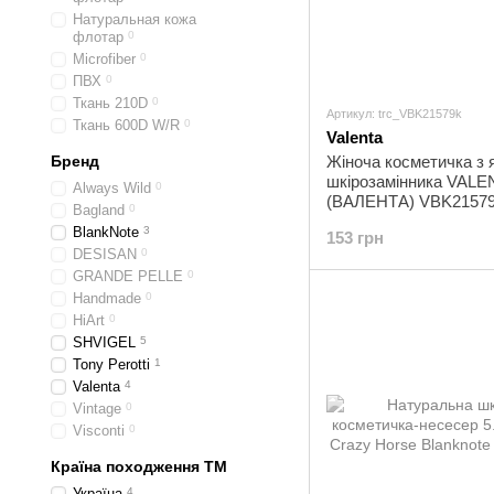
Натуральная кожа
флотар
0
Microfiber
0
ПВХ
0
Ткань 210D
0
Артикул: trc_VBK21579k
Ткань 600D W/R
0
Valenta
Бренд
Жіноча косметичка з я
шкірозамінника VALE
Always Wild
0
(ВАЛЕНТА) VBK21579
Bagland
0
BlankNote
3
153 грн
DESISAN
0
GRANDE PELLE
0
Handmade
0
HiArt
0
SHVIGEL
5
Tony Perotti
1
Valenta
4
Vintage
0
Visconti
0
Країна походження ТМ
Україна
4