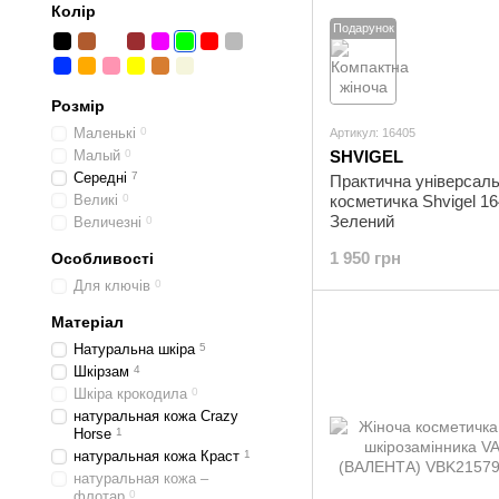
Колір
Подарунок
Розмір
Маленькі
0
Артикул: 16405
Малый
0
SHVIGEL
Середні
7
Практична універсал
Великі
0
косметичка Shvigel 1
Зелений
Величезні
0
1 950 грн
Особливості
Для ключів
0
Матеріал
Натуральна шкіра
5
Шкірзам
4
Шкіра крокодила
0
натуральная кожа Crazy
Horse
1
натуральная кожа Краст
1
натуральная кожа –
флотар
0