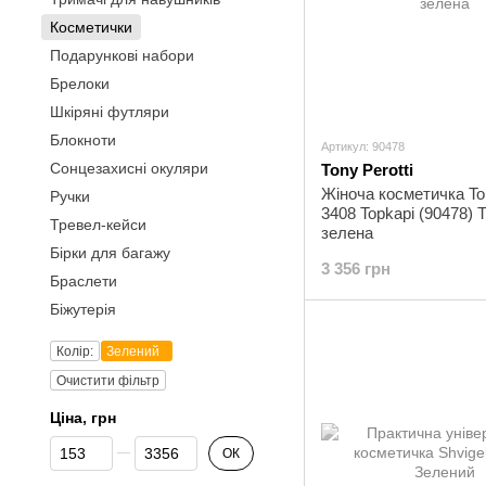
Косметички
Подарункові набори
Брелоки
Шкіряні футляри
Блокноти
Артикул: 90478
Сонцезахисні окуляри
Tony Perotti
Жіноча косметичка Ton
Ручки
3408 Topkapi (90478) 
Тревел-кейси
зелена
Бірки для багажу
3 356 грн
Браслети
Біжутерія
Колір:
Зелений
Очистити фільтр
Ціна, грн
Від Ціна, грн
До Ціна, грн
ОК