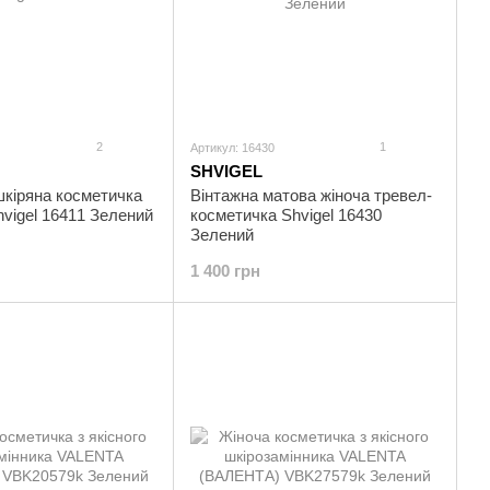
2
1
Артикул: 16430
SHVIGEL
шкіряна косметичка
Вінтажна матова жіноча тревел-
hvigel 16411 Зелений
косметичка Shvigel 16430
Зелений
1 400 грн