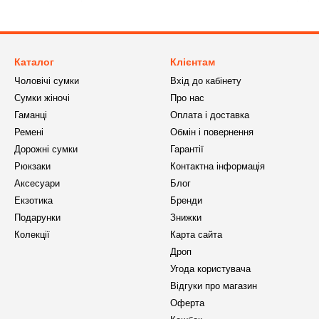
актні варіанти підходять для повсякденного використання в місті, т
трішнє наповнення, знімні секції, внутрішні кишеньки та міцна фу
тичок зеленого кольору:
Каталог
Клієнтам
Чоловічі сумки
Вхід до кабінету
й, заспокійливий колір, що підходить для будь-якого сезону.
Сумки жіночі
Про нас
лів та форматів — від міні до XL.
Гаманці
Оплата і доставка
ень і збереження форми завдяки якісному пошиву.
Ремені
Обмін і повернення
Дорожні сумки
Гарантії
онування для організації косметики, аксесуарів або засобів гігієни.
Рюкзаки
Контактна інформація
енного користування, так і для поїздок.
Аксесуари
Блог
з іншими аксесуарами природних кольорів.
Екзотика
Бренди
ору — це ідеальний вибір для тих, хто прагне поєднати комфорт, с
Подарунки
Знижки
витонченого смаку, залишаючись при цьому практичними й довговічн
Колекції
Карта сайта
Дроп
Угода користувача
Відгуки про магазин
Оферта