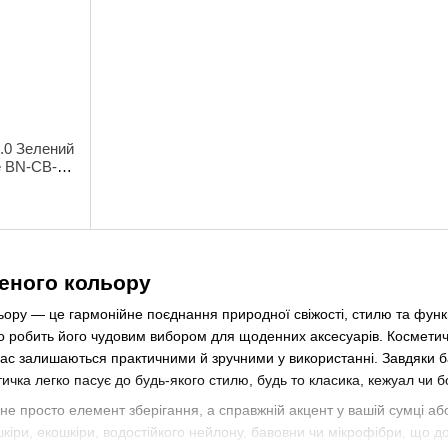
.0 Зелений
e BN-CB-5-
еного кольору
ору — це гармонійне поєднання природної свіжості, стилю та функц
 робить його чудовим вибором для щоденних аксесуарів. Косметички
очас залишаються практичними й зручними у використанні. Завдяки баг
чка легко пасує до будь-якого стилю, будь то класика, кежуал чи б
е просто елемент зберігання, а справжній акцент у вашій сумці або
шкіри, екошкіри, водостійкого нейлону, бавовни чи мікрофібри, що 