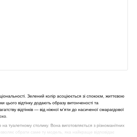
іональності. Зелений колір асоціюється зі спокоєм, життєвою
 цього відтінку додають образу витонченості та
атству відтінків — від ніжної м’яти до насиченої смарагдової
охо.
 на туалетному столику. Вона виготовляється з різноманітних
дозволяє обрати саме ту модель, яка найкраще відповідає