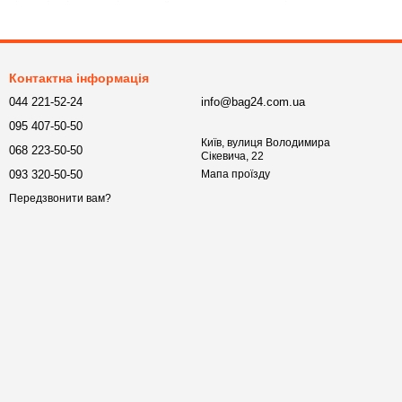
оді як місткі дорожні органайзери стануть незамінними в
рнітура — усе це забезпечує порядок і швидкий доступ до
Контактна інформація
044 221-52-24
info@bag24.com.ua
095 407-50-50
Київ, вулиця Володимира
068 223-50-50
Сікевича, 22
093 320-50-50
Мапа проїзду
Передзвонити вам?
тиль і природну елегантність. Вони додають у повсякденне
ими.