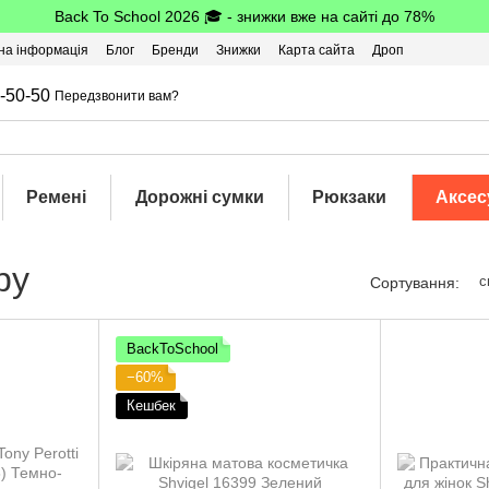
Back To School 2026 🎓 - знижки вже на сайті до 78%
на інформація
Блог
Бренди
Знижки
Карта сайта
Дроп
-50-50
Передзвонити вам?
Ремені
Дорожні сумки
Рюкзаки
Аксес
ру
с
Сортування:
BackToSchool
−60%
Кешбек