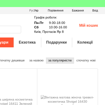
Порівняння
Рус
Укр
Бажання
Вхід
Графік роботи:
Пн-Пт
9.00-18.00
Мій кошик
Сб
10.00-16.00
Київ, Протасів Яр 8
уари
Екзотика
Подарунки
Колекції
початку дешевше
за назвою
за популярністю
спочатку нові