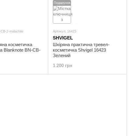
Подарунок
-CB-2-malachite
Артикул: 16423
SHVIGEL
яна косметичка
Шкіряна практична тревел-
а Blanknote BN-CB-
косметичка Shvigel 16423
Зелений
1 200 грн