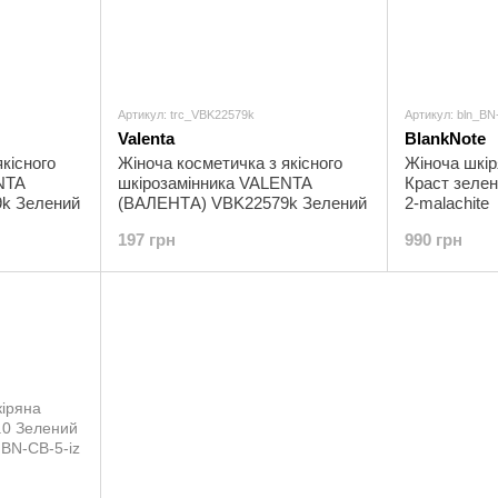
Артикул: trc_VBK22579k
Артикул: bln_BN
Valenta
BlankNote
кісного
Жіноча косметичка з якісного
Жіноча шкір
NTA
шкірозамінника VALENTA
Краст зелен
k Зелений
(ВАЛЕНТА) VBK22579k Зелений
2-malachite
197 грн
990 грн