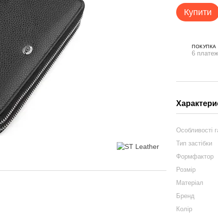
Купити
ПОКУПКА
6 платеж
Характери
Особливості 
Тип застібки
Формфактор
Розмір
Матеріал
Бренд
Колір