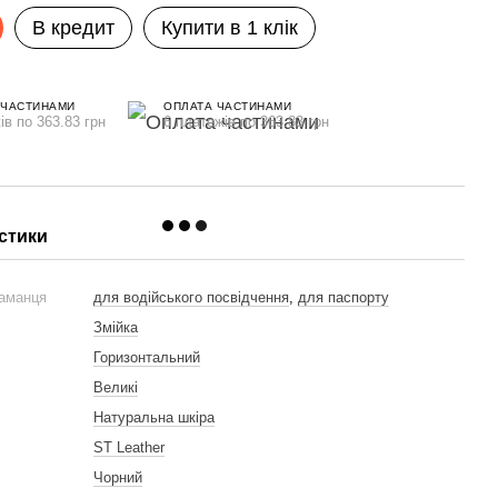
В кредит
Купити в 1 клік
 ЧАСТИНАМИ
ОПЛАТА ЧАСТИНАМИ
ів по 363.83 грн
6 платежів по 363.83 грн
стики
гаманця
для водійського посвідчення
,
для паспорту
Змійка
Горизонтальний
Великі
Натуральна шкіра
ST Leather
Чорний