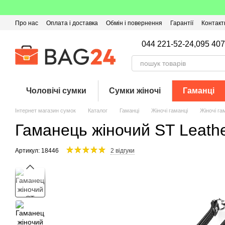
Перейти до основного контенту
Про нас
Оплата і доставка
Обмін і повернення
Гарантії
Контакт
Угода користувача
Відгуки про магазин
Оферта
Кешбек
044 221-52-24,
095 407
Чоловічі сумки
Сумки жіночі
Гаманці
Інтернет магазин сумок
Каталог
Гаманці
Жіночі гаманці
Жіночі га
Гаманець жіночий ST Leathe
Артикул: 18446
2 відгуки