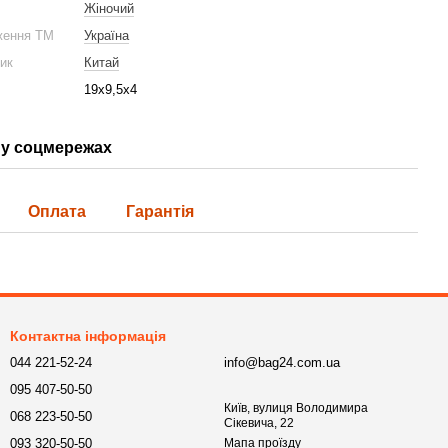
Жіночий
ження ТМ
Україна
ник
Китай
19х9,5х4
у соцмережах
Оплата
Гарантія
Контактна інформація
044 221-52-24
info@bag24.com.ua
095 407-50-50
Київ, вулиця Володимира
068 223-50-50
Сікевича, 22
093 320-50-50
Мапа проїзду