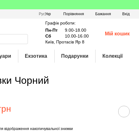
Порівняння
Рус
Укр
Бажання
Вхід
Графік роботи:
Пн-Пт
9.00-18.00
Мій кошик
Сб
10.00-16.00
Київ, Протасів Яр 8
уари
Екзотика
Подарунки
Колекції
вки Чорний
грн
ля відображення накопичувальної знижки