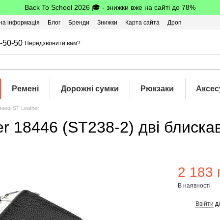
Back To School 2026 🎓 - знижки вже на сайті до 78%
на інформація
Блог
Бренди
Знижки
Карта сайта
Дроп
-50-50
Передзвонити вам?
Ремені
Дорожні сумки
Рюкзаки
Аксес
манці ST Leather
r 18446 (ST238-2) дві блиска
2 183 
В наявності
Ввійти
д
%