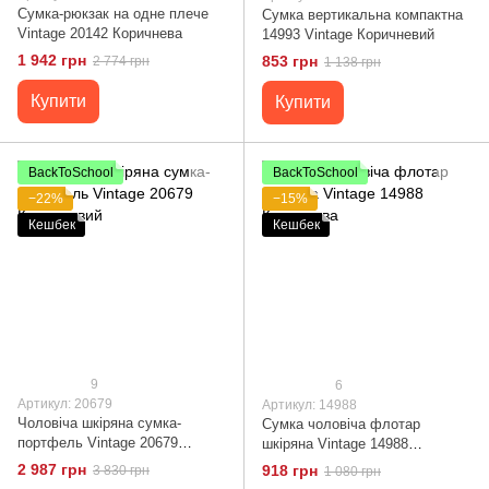
Сумка-рюкзак на одне плече
Сумка вертикальна компактна
Vintage 20142 Коричнева
14993 Vintage Коричневий
1 942 грн
853 грн
2 774 грн
1 138 грн
Купити
Купити
BackToSchool
BackToSchool
−22%
−15%
Кешбек
Кешбек
9
6
Артикул: 20679
Артикул: 14988
Чоловіча шкіряна сумка-
Сумка чоловіча флотар
портфель Vintage 20679
шкіряна Vintage 14988
Коричневий
Коричнева
2 987 грн
918 грн
3 830 грн
1 080 грн