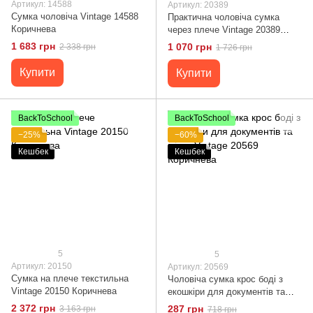
Артикул: 14588
Артикул: 20389
Сумка чоловіча Vintage 14588
Практична чоловіча сумка
Коричнева
через плече Vintage 20389
Коричневий
1 683 грн
1 070 грн
2 338 грн
1 726 грн
Купити
Купити
BackToSchool
BackToSchool
−25%
−60%
Кешбек
Кешбек
5
5
Артикул: 20150
Артикул: 20569
Сумка на плече текстильна
Чоловіча сумка крос боді з
Vintage 20150 Коричнева
екошкіри для документів та
міста Vintage 20569 Коричнева
2 372 грн
287 грн
3 163 грн
718 грн