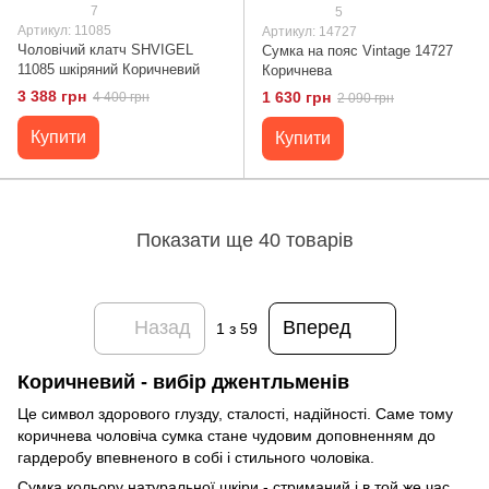
7
5
Артикул: 11085
Артикул: 14727
Чоловічий клатч SHVIGEL
Сумка на пояс Vintage 14727
11085 шкіряний Коричневий
Коричнева
3 388 грн
1 630 грн
4 400 грн
2 090 грн
Купити
Купити
Показати ще 40 товарів
Назад
Вперед
1
з 59
Коричневий - вибір джентльменів
Це символ здорового глузду, сталості, надійності. Саме тому
коричнева чоловіча сумка стане чудовим доповненням до
гардеробу впевненого в собі і стильного чоловіка.
Сумка кольору натуральної шкіри - стриманий і в той же час