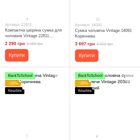
4
11
Артикул: 22811
Артикул: 14091
Компактна шкіряна сумка для
Сумка чоловіча Vintage 14091
чоловіків Vintage 22811
Коричнева
Коричнева
2 290 грн
3 697 грн
4 165 грн
4 622 грн
Купити
Купити
BackToSchool
BackToSchool
−28%
−38%
Кешбек
Кешбек
7
4