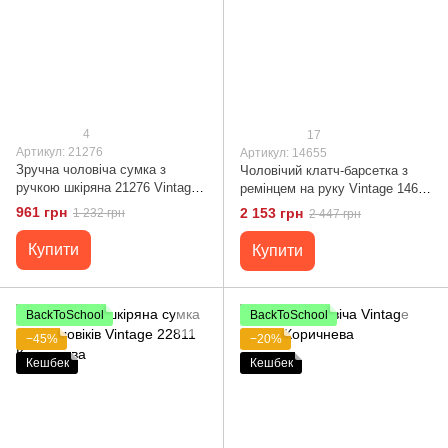
4
17
Артикул: 21276
Артикул: 14655
Зручна чоловіча сумка з
Чоловічий клатч-барсетка з
ручкою шкіряна 21276 Vintage
ремінцем на руку Vintage 14655
Коричнева
Коричнева
961 грн
2 153 грн
1 232 грн
2 447 грн
Купити
Купити
BackToSchool
BackToSchool
−45%
−20%
Кешбек
Кешбек