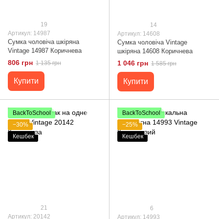
19
14
Артикул: 14987
Артикул: 14608
Сумка чоловіча шкіряна
Сумка чоловіча Vintage
Vintage 14987 Коричнева
шкіряна 14608 Коричнева
806 грн
1 046 грн
1 135 грн
1 585 грн
Купити
Купити
BackToSchool
BackToSchool
−30%
−25%
Кешбек
Кешбек
21
6
Артикул: 20142
Артикул: 14993