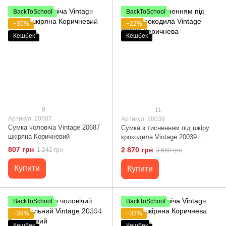
BackToSchool
BackToSchool
−35%
−22%
Кешбек
Кешбек
8
11
Артикул: 20687
Артикул: 20039
Сумка чоловіча Vintage 20687
Сумка з тисненням під шкіру
шкіряна Коричневий
крокодила Vintage 20039
Коричнева
807 грн
2 870 грн
1 242 грн
3 680 грн
Купити
Купити
BackToSchool
BackToSchool
−39%
−33%
Кешбек
Кешбек