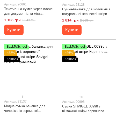
Артикул: 20661
Артикул: 23128
Текстильна сумка через плече
Сумка-бананка для чоловіків з
для документів та міста
натуральної зернистої шкіри
Vintage 20661 Коричнева
Shvigel 23128 Коричневий
1 108 грн
1 814 грн
1 943 грн
2 668 грн
Купити
Купити
BackToSchool
BackToSchool
−32%
−26%
Кешбек
Кешбек
1
20
Артикул: 23137
Артикул: 00998
Модна сумка бананка для
Сумка SHVIGEL 00998 з
чоловіків із зернистої
вінтажної шкіри Коричнева
натуральної шкіри Shvigel