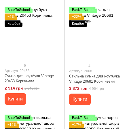
BackToSchool
BackToSchool
−5%
−22%
Кешбек
Кешбек
9
4
Артикул: 20453
Артикул: 20681
Сумка для ноутбука Vintage
Стильна сумка для ноутбука
20453 Коричнева
Vintage 20681 Коричневий
2 514 грн
3 872 грн
2 646 грн
4 964 грн
Купити
Купити
BackToSchool
BackToSchool
−15%
−17%