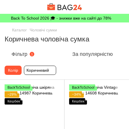
Back To School 2026 🎓 - знижки вже на сайті до 78%
Каталог
Чоловічі сумки
Коричнева чоловіча сумка
Фільтр
За популярністю
1
Колір
Коричневий
BackToSchool
BackToSchool
−29%
−34%
Кешбек
Кешбек