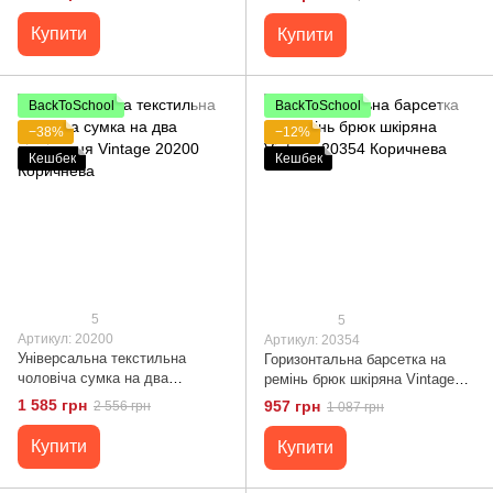
Купити
Купити
BackToSchool
BackToSchool
−38%
−12%
Кешбек
Кешбек
5
5
Артикул: 20200
Артикул: 20354
Універсальна текстильна
Горизонтальна барсетка на
чоловіча сумка на два
ремінь брюк шкіряна Vintage
відділення Vintage 20200
20354 Коричнева
1 585 грн
957 грн
2 556 грн
1 087 грн
Коричнева
Купити
Купити