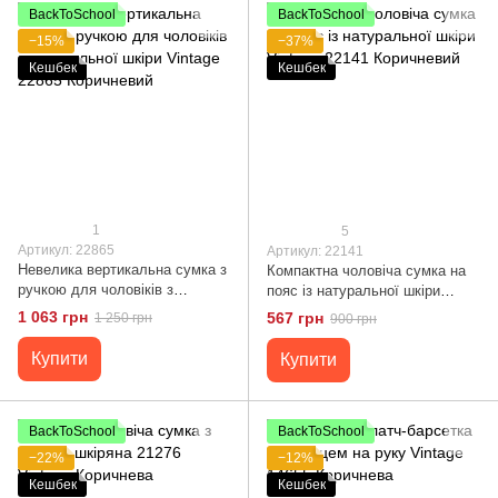
BackToSchool
BackToSchool
−15%
−37%
Кешбек
Кешбек
1
5
Артикул: 22865
Артикул: 22141
Невелика вертикальна сумка з
Компактна чоловіча сумка на
ручкою для чоловіків з
пояс із натуральної шкіри
натуральної шкіри Vintage
Vintage 22141 Коричневий
1 063 грн
567 грн
1 250 грн
900 грн
22865 Коричневий
Купити
Купити
BackToSchool
BackToSchool
−22%
−12%
Кешбек
Кешбек