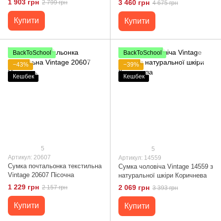
1 903 грн
3 460 грн
2 799 грн
4 675 грн
23137 Коричневий
Купити
Купити
BackToSchool
BackToSchool
−43%
−39%
Кешбек
Кешбек
5
5
Артикул: 20607
Артикул: 14559
Сумка почтальонка текстильна
Сумка чоловіча Vintage 14559 з
Vintage 20607 Пісочна
натуральної шкіри Коричнева
1 229 грн
2 069 грн
2 157 грн
3 393 грн
Купити
Купити