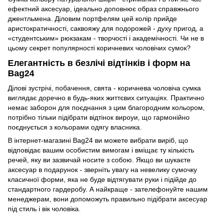
ефектний аксесуар, ідеально доповнює образ справжнього
джентльмена. Діловим портфелям цей колір прийде
аристократичності, саквояжу для подорожей - духу пригод, а
«студентським» рюкзакам - творчості і академічності. Чи не в
цьому секрет популярності коричневих чоловічих сумок?
Елегантність в безлічі відтінків і форм на
Bag24
Ділові зустрічі, побачення, свята - коричнева чоловіча сумка
виглядає доречно в будь-яких життєвих ситуаціях. Практично
немає заборон для поєднання з цим благородним кольором,
потрібно тільки підібрати відтінок вироуи, що гармонійно
поєднується з кольорами одягу власника.
В інтернет-магазині Bag24 ви можете вибрати виріб, що
відповідає вашим особистим вимогам і вміщає ту кількість
речей, яку ви зазвичай носите з собою. Якщо ви шукаєте
аксесуар в подарунок - зверніть увагу на невелику сумочку
класичної форми, яка не буде відтягувати руки і підійде до
стандартного гардеробу. А найкраще - зателефонуйте нашим
менеджерам, вони допоможуть правильно підібрати аксесуар
під стиль і вік чоловіка.