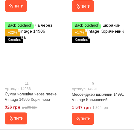
Купити
Купити
BackToSchool
BackToSchool
−22%
−17%
Кешбек
Кешбек
11
9
Артикул: 14986
Артикул: 14991
Сумка чоловіча через плече
Мессенджер шкіряний 14991
Vintage 14986 Коричнева
Vintage Коричневий
926 грн
1 547 грн
1 188 грн
1 864 грн
Купити
Купити