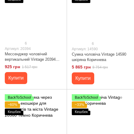
6
6
Артикул: 20394
Артикул: 14590
Мессенджер чоловічий
Сумка чоловіча Vintage 14590
вертикальний Vintage 20394
шкіряна Коричнева
Коричневий
925 грн
5 865 грн
1 517 грн
8 754 грн
Купити
Купити
BackToSchool
BackToSchool
−60%
−33%
Кешбек
Кешбек