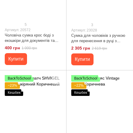
5
3
Артикул: 20572
Артикул: 23028
Чоловіча сумка крос боді з
Сумка для чоловіків з ручкою
екошкіри для документів та
для перенесення в руці з
міста Vintage 20572 Коричнева
натуральної шкіри Vintage
400 грн
2 305 грн
1 000 грн
2 619 грн
23028 Коричневий
Купити
Купити
BackToSchool
BackToSchool
−23%
−22%
Кешбек
Кешбек