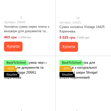
5
10
Артикул: 20560
Артикул: 14425
Чоловіча сумка через плече з
Сумка чоловіча Vintage 14425
екошкіри для документів та
Коричнева
міста Vintage 20560 Темно
403 грн
5 025 грн
1 008 грн
7 500 грн
Коричнева
Купити
Купити
BackToSchool
BackToSchool
−43%
−32%
Кешбек
Кешбек
4
1