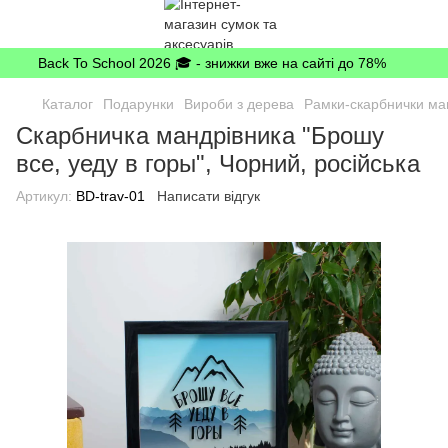
Back To School 2026 🎓 - знижки вже на сайті до 78%
Каталог
Подарунки
Вироби з дерева
Рамки-скарбнички ма
Скарбничка мандрівника "Брошу
все, уеду в горы", Чорний, російська
Артикул:
BD-trav-01
Написати відгук