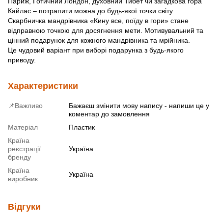
Париж, Готичний Лондон, духовний Тибет чи загадкова гора
Кайлас – потрапити можна до будь-якої точки світу.
Скарбничка мандрівника «Кину все, поїду в гори» стане
відправною точкою для досягнення мети. Мотивувальний та
цінний подарунок для кожного мандрівника та мрійника.
Це чудовий варіант при виборі подарунка з будь-якого
приводу.
Характеристики
📌Важливо
Бажаєш змінити мову напису - напиши це у
коментар до замовлення
Матеріал
Пластик
Країна
реєстрації
Україна
бренду
Країна
Україна
виробник
Відгуки