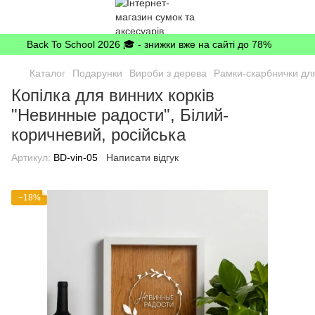
Back To School 2026 🎓 - знижки вже на сайті до 78%
Каталог
Подарунки
Вироби з дерева
Рамки-скарбнички для
Копілка для винних корків
"Невинные радости", Білий-
коричневий, російська
Артикул:
BD-vin-05
Написати відгук
−18%