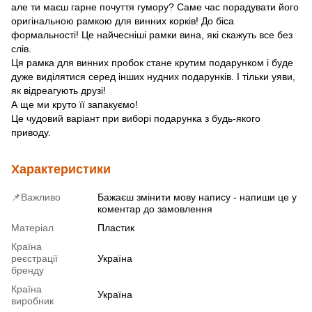
але ти маєш гарне почуття гумору? Саме час порадувати його
оригінальною рамкою для винних корків! До біса
формальності! Це найчесніші рамки вина, які скажуть все без
слів.
Ця рамка для винних пробок стане крутим подарунком і буде
дуже виділятися серед інших нудних подарунків. І тільки уяви,
як відреагують друзі!
А ще ми круто її запакуємо!
Це чудовий варіант при виборі подарунка з будь-якого
приводу.
Характеристики
📌Важливо
Бажаєш змінити мову напису - напиши це у
коментар до замовлення
Матеріал
Пластик
Країна
реєстрації
Україна
бренду
Країна
Україна
виробник