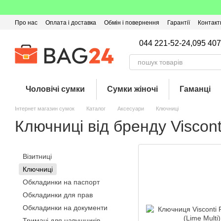
Перейти до основного контенту
Про нас
Оплата і доставка
Обмін і повернення
Гарантії
Контакт
Угода користувача
Відгуки про магазин
Оферта
Кешбек
044 221-52-24,
095 407
Чоловічі сумки
Сумки жіночі
Гаманці
Інтернет магазин сумок
Каталог
Аксесуари
Ключниці
Ключниці від бренду Viscont
Візитниці
Ключниці
Обкладинки на паспорт
Обкладинки для прав
Обкладинки на документи
Тримачі для навушників