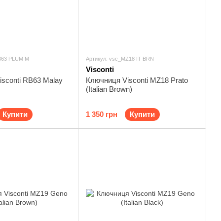
B63 PLUM M
Артикул: vsc_MZ18 IT BRN
Visconti
sconti RB63 Malay
Ключниця Visconti MZ18 Prato
(Italian Brown)
Купити
1 350 грн
Купити