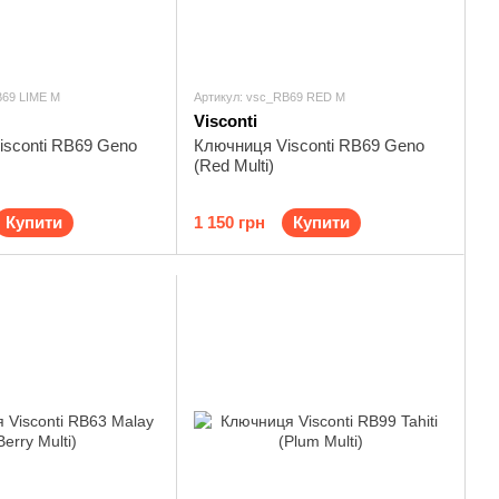
B69 LIME M
Артикул: vsc_RB69 RED M
Visconti
isconti RB69 Geno
Ключниця Visconti RB69 Geno
(Red Multi)
Купити
1 150 грн
Купити