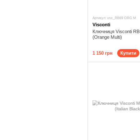
Артикул: vsc_RB69 ORG M
Visconti
Ключниця Visconti R
(Orange Multi)
1 150 грн
Купити