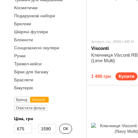
Косметички
Подарункові набори
Брелоки
Шкіряні футляри
Блокноти
Артикул: vsc_RB99 LIME M
Сонцезахисні окуляри
Visconti
Ключниця Visconti RB9
Ручки
(Lime Multi)
Тревел-кейси
Бірки для багажу
1 490 грн
Купити
Браслети
Біжутерія
Бренд:
Visconti
Очистити фільтр
Ціна, грн
Від Ціна, грн
До Ціна, грн
ОК