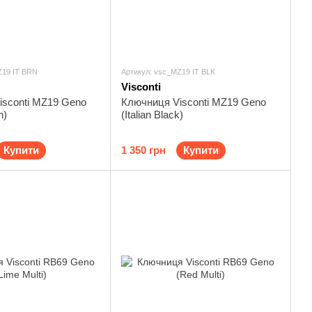
Z19 IT BRN
Артикул: vsc_MZ19 IT BLK
Visconti
isconti MZ19 Geno
Ключниця Visconti MZ19 Geno
n)
(Italian Black)
Купити
1 350 грн
Купити