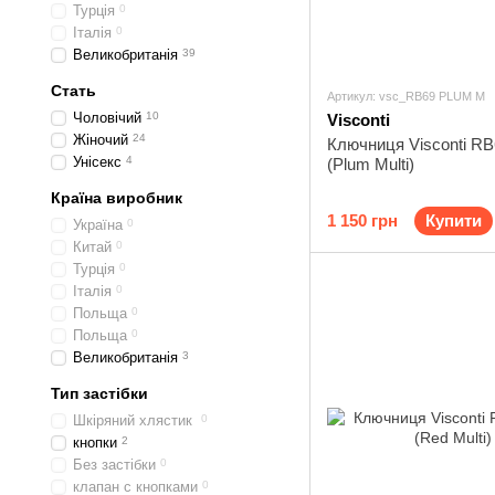
Турція
0
Італія
0
Великобританія
39
Стать
Артикул: vsc_RB69 PLUM M
Чоловічий
10
Visconti
Жіночий
24
Ключниця Visconti R
Унісекс
4
(Plum Multi)
Країна виробник
1 150 грн
Купити
Україна
0
Китай
0
Турція
0
Італія
0
Польща
0
Польща
0
Великобританія
3
Тип застібки
Шкіряний хлястик
0
кнопки
2
Без застібки
0
клапан с кнопками
0