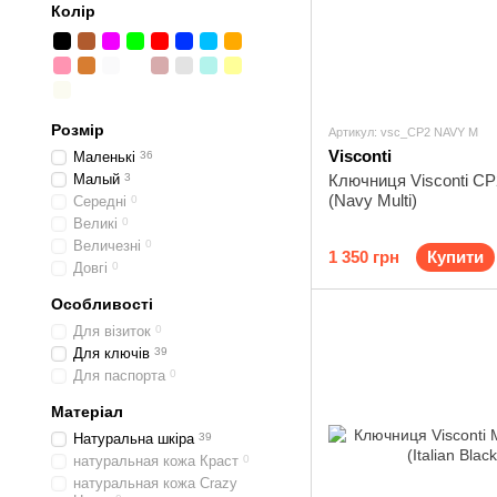
Колір
Розмір
Артикул: vsc_CP2 NAVY M
Visconti
Маленькі
36
Малый
3
Ключниця Visconti CP
(Navy Multi)
Середні
0
Великі
0
Величезні
0
1 350 грн
Купити
Довгі
0
Особливості
Для візиток
0
Для ключів
39
Для паспорта
0
Матеріал
Натуральна шкіра
39
натуральная кожа Краст
0
натуральная кожа Crazy