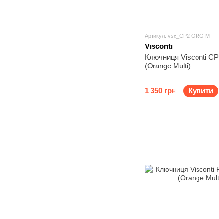
Артикул: vsc_CP2 ORG M
Visconti
Ключниця Visconti CP
(Orange Multi)
1 350 грн
Купити