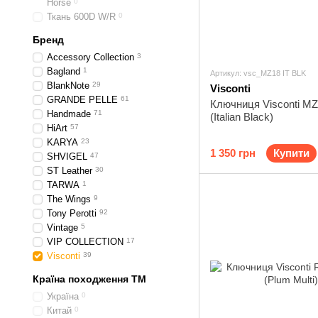
Horse
0
Ткань 600D W/R
0
Бренд
Accessory Collection
3
Bagland
1
Артикул: vsc_MZ18 IT BLK
BlankNote
29
Visconti
GRANDE PELLE
61
Ключниця Visconti MZ
Handmade
71
(Italian Black)
HiArt
57
KARYA
23
1 350 грн
Купити
SHVIGEL
47
ST Leather
30
TARWA
1
The Wings
9
Tony Perotti
92
Vintage
5
VIP COLLECTION
17
Visconti
39
Країна походження ТМ
Україна
0
Китай
0