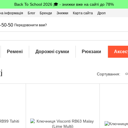
Back To School 2026 🎓 - знижки вже на сайті до 78%
на інформація
Блог
Бренди
Знижки
Карта сайта
Дроп
-50-50
Передзвонити вам?
Ремені
Дорожні сумки
Рюкзаки
Аксес
i
с
Сортування: