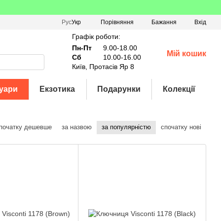
Порівняння
Рус
Укр
Бажання
Вхід
Графік роботи:
Пн-Пт
9.00-18.00
Мій кошик
Сб
10.00-16.00
Київ, Протасів Яр 8
уари
Екзотика
Подарунки
Колекції
початку дешевше
за назвою
за популярністю
спочатку нові