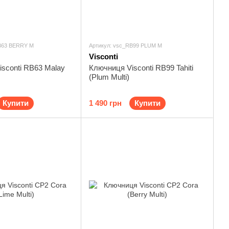
B63 BERRY M
Артикул: vsc_RB99 PLUM M
Visconti
sconti RB63 Malay
Ключниця Visconti RB99 Tahiti
(Plum Multi)
Купити
1 490 грн
Купити