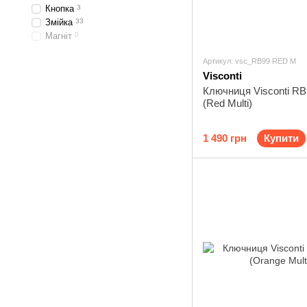
Кнопка
3
Змійка
33
Магніт
0
Артикул: vsc_RB99 RED M
Visconti
Ключниця Visconti RB9
(Red Multi)
1 490 грн
Купити