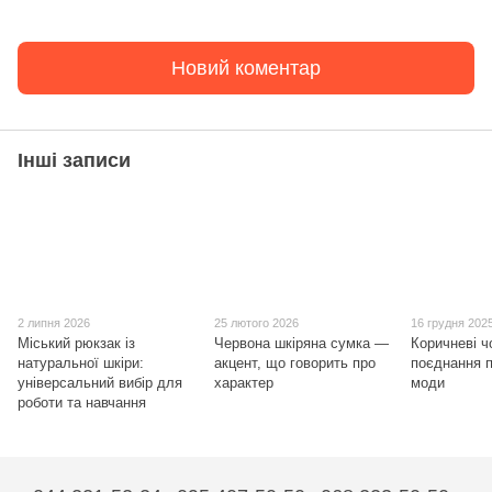
Новий коментар
Інші записи
2 липня 2026
25 лютого 2026
16 грудня 202
Міський рюкзак із
Червона шкіряна сумка —
Коричневі ч
натуральної шкіри:
акцент, що говорить про
поєднання п
універсальний вибір для
характер
моди
роботи та навчання