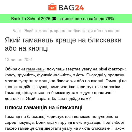
Back To School 2026 🎓 - знижки вже на сайті до 78%
Блог
Який гаманець краще на блискавки або на кнопці
Який гаманець краще на блискавки
або на кнопці
13 липня 2021
Обираючи
гаманець
, покупець звертає увагу на різні фактори:
красу, зручність, функціональність, якість. Сьогодні у продажу
можна зустріти гаманці на блискавки або на кнопці. Гаманці на
кнопки надійні і зручні, ними частіше користуються чоловіки.
Гаманці, фіксуються на блискавку також дуже практичні і
довговічні. Який варіант більше підійде вам?
Плюси гаманців на блискавці
Гаманці на блискавці користуються великою популярністю
серед покупців. Вони місткі і зручні в експлуатації. При виборі
такого гаманця слід звертати увагу на якість блискавки. Також