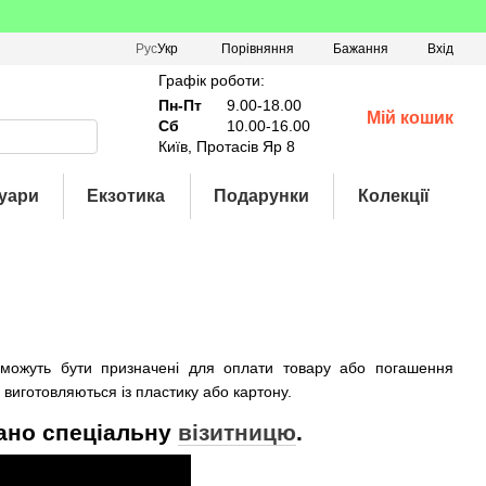
Порівняння
Рус
Укр
Бажання
Вхід
Графік роботи:
Пн-Пт
9.00-18.00
Мій кошик
Сб
10.00-16.00
Київ, Протасів Яр 8
уари
Екзотика
Подарунки
Колекції
 можуть бути призначені для оплати товару або погашення
 виготовляються із пластику або картону.
мано спеціальну
візитницю
.