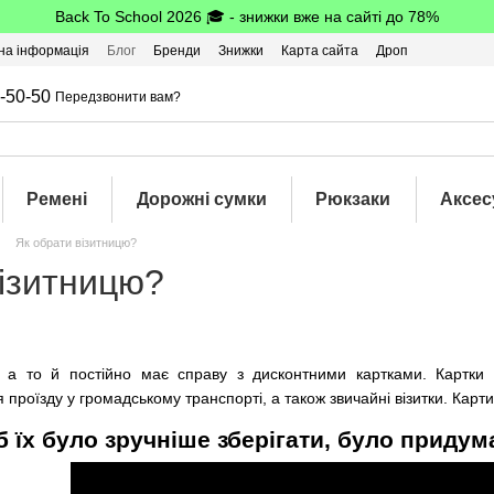
Back To School 2026 🎓 - знижки вже на сайті до 78%
на інформація
Блог
Бренди
Знижки
Карта сайта
Дроп
-50-50
Передзвонити вам?
Ремені
Дорожні сумки
Рюкзаки
Аксес
Як обрати візитницю?
візитницю?
, а то й постійно має справу з дисконтними картками.
Картки
я проїзду у громадському транспорті, а також звичайні візитки.
Карти
 їх було зручніше зберігати, було приду