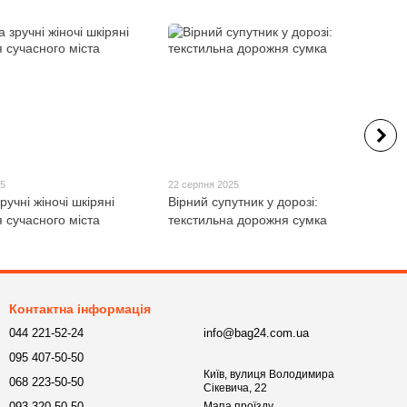
25
22 серпня 2025
ручні жіночі шкіряні
Вірний супутник у дорозі:
 сучасного міста
текстильна дорожня сумка
Контактна інформація
044 221-52-24
info@bag24.com.ua
095 407-50-50
Київ, вулиця Володимира
068 223-50-50
Сікевича, 22
093 320-50-50
Мапа проїзду