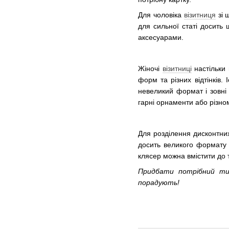
Для чоловіка
візитниця
зі 
для сильної статі досить 
аксесуарами.
Жіночі
візитниці
настільки
форм та різних відтінків.
невеликий формат і зовні
гарні орнаменти або різно
Для розділення дисконтних
досить великого формату 
клясер можна вмістити до 
Придбати потрібний ти
порадують!