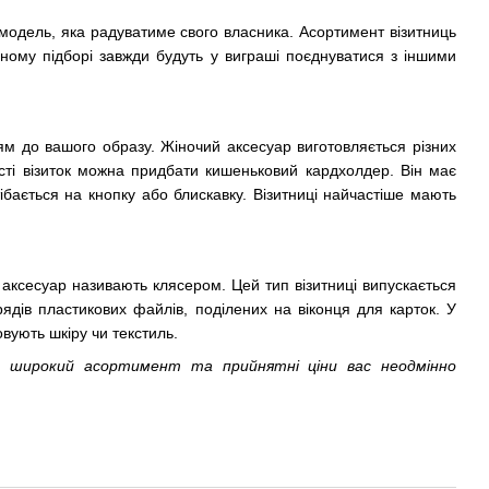
модель, яка радуватиме свого власника.
Асортимент візитниць
ильному підборі завжди будуть у виграші поєднуватися з іншими
ям до вашого образу.
Жіночий аксесуар виготовляється різних
ості візиток можна придбати кишеньковий кардхолдер.
Він має
ібається на кнопку або блискавку.
Візитниці найчастіше мають
 аксесуар називають клясером.
Цей тип візитниці випускається
а рядів пластикових файлів, поділених на віконця для карток.
У
вують шкіру чи текстиль.
, широкий асортимент та прийнятні ціни вас неодмінно