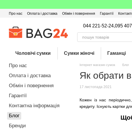
Перейти до основного контенту
Про нас
Оплата і доставка
Обмін і повернення
Гарантії
Контакт
Угода користувача
Відгуки про магазин
Оферта
Кешбек
044 221-52-24,
095 407
Чоловічі сумки
Сумки жіночі
Гаманці
Про нас
Інтернет магазин сумок
Блог
Як обрати 
Оплата і доставка
Обмін і повернення
17 листопада 2021
Гарантії
Кожен із нас періодично
Контактна інформація
кредиту.
Існують картки дл
Блог
Щоб
Бренди