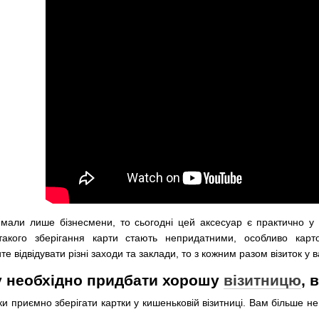
мали лише бізнесмени, то сьогодні цей аксесуар є практично у
такого зберігання карти стають непридатними, особливо карт
е відвідувати різні заходи та заклади, то з кожним разом візиток у в
 необхідно придбати хорошу
візитницю
, 
ки приємно зберігати картки у кишеньковій візитниці.
Вам більше не 