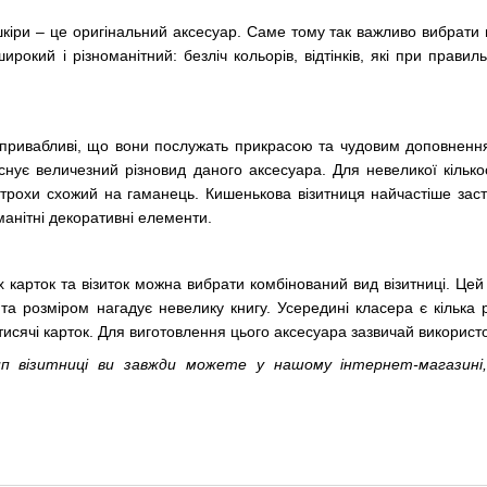
шкіри – це оригінальний аксесуар.
Саме тому так важливо вибрати 
широкий і різноманітний: безліч кольорів, відтінків, які при прав
 привабливі, що вони послужать прикрасою та чудовим доповненн
Існує величезний різновид даного аксесуара.
Для невеликої кільк
 трохи схожий на гаманець.
Кишенькова візитниця найчастіше заст
манітні декоративні елементи.
 карток та візиток можна вибрати комбінований вид візитниці.
Цей
та розміром нагадує невелику книгу.
Усередині класера ​​є кільк
тисячі карток.
Для виготовлення цього аксесуара зазвичай використо
п візитниці ви завжди можете у нашому інтернет-магазині