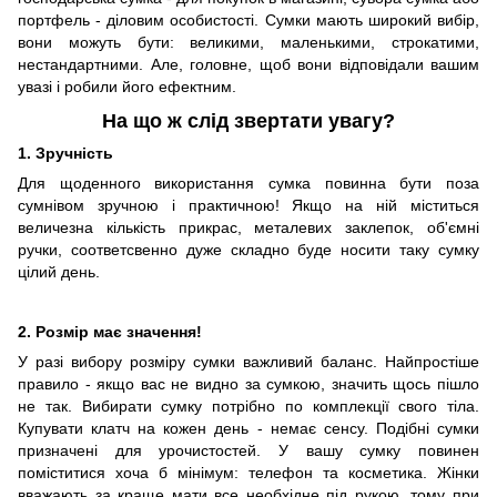
портфель - діловим особистості. Сумки мають широкий вибір,
вони можуть бути: великими, маленькими, строкатими,
нестандартними. Але, головне, щоб вони відповідали вашим
увазі і робили його ефектним.
На що ж слід звертати увагу?
1. Зручність
Для щоденного використання сумка повинна бути поза
сумнівом зручною і практичною! Якщо на ній міститься
величезна кількість прикрас, металевих заклепок, об'ємні
ручки, соответсвенно дуже складно буде носити таку сумку
цілий день.
2. Розмір має значення!
У разі вибору розміру сумки важливий баланс. Найпростіше
правило - якщо вас не видно за сумкою, значить щось пішло
не так. Вибирати сумку потрібно по комплекції свого тіла.
Купувати клатч на кожен день - немає сенсу. Подібні сумки
призначені для урочистостей. У вашу сумку повинен
поміститися хоча б мінімум: телефон та косметика. Жінки
вважають за краще мати все необхідне під рукою, тому при