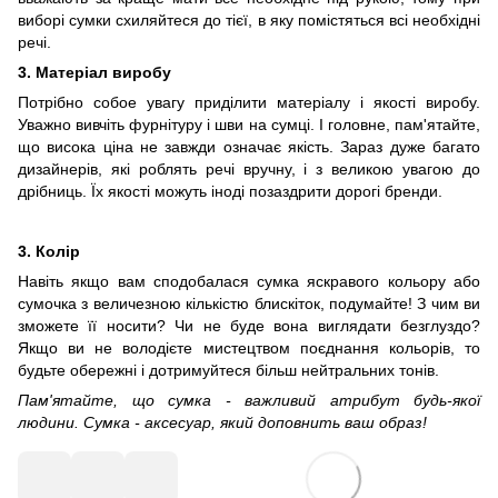
виборі сумки схиляйтеся до тієї, в яку помістяться всі необхідні
речі.
3. Матеріал виробу
Потрібно собое увагу приділити матеріалу і якості виробу.
Уважно вивчіть фурнітуру і шви на сумці. І головне, пам'ятайте,
що висока ціна не завжди означає якість. Зараз дуже багато
дизайнерів, які роблять речі вручну, і з великою увагою до
дрібниць. Їх якості можуть іноді позаздрити дорогі бренди.
3. Колір
Навіть якщо вам сподобалася сумка яскравого кольору або
сумочка з величезною кількістю блискіток, подумайте! З чим ви
зможете її носити? Чи не буде вона виглядати безглуздо?
Якщо ви не володієте мистецтвом поєднання кольорів, то
будьте обережні і дотримуйтеся більш нейтральних тонів.
Пам'ятайте, що сумка - важливий атрибут будь-якої
людини. Сумка - аксесуар, який доповнить ваш образ!