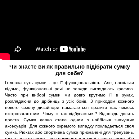
Чи знаєте ви як правильно підібрати сумку
для себе?
Головна суть
сумки
- це її функціональність. Але, наскільки
відомо, функціональні речі не завжди виглядають красиво.
Часто при виборі сумки ми довго крутимо її в руках,
розглядаючи до дрібниць з усіх боків. З приходом кожного
нового сезону дизайнери намагаються вразити нас чимось
екстравагантним. Чому ж так відбувається? Відповідь досить
проста. Сумка давно стала одним з найбільш значущих
аксесуарів. Для кожного окремого випадку покладається своя
сумка. Рюкзак або спортивна сумка призначені для тренувань,
господарська сумка - для покупок в магазині, сувора сумка або