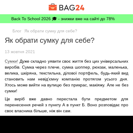
Back To School 2026 🎓 - знижки вже на сайті до 78%
Блог
Як обрати сумку для себе?
Як обрати сумку для себе?
13 жовтня 2021
Сумки!
Дуже складно уявити своє життя без цих універсальних
виробів. Сумка через плече, сумка шоппер, рюкзак, маленька,
велика, шкіряна, текстильна, ділової портфель, будь-який вид
становить нам невід'ємну компанію протягом усього дня.
Хтось може вийти на вулицю без прикрас, макіяжу. Але не без
сумки!
Це виріб вже давно перестала бути предметом для
перенесення речей з пункту А в пункт Б. Воно розповідає про
своє власника більше, ніж він сам.