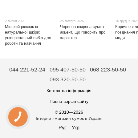
2 липня 2026
25 лютого 2026
16 грудня 202
Міський рюкзак із
Червона шкіряна сумка —
Коричневі ч
натуральної шкіри:
акцент, що говорить про
поєднання п
універсальний вибір для
характер
моди
роботи та навчання
044 221-52-24
095 407-50-50
068 223-50-50
093 320-50-50
Контактна інформація
Повна версія сайту
© 2010—2026
Інтернет-магазин сумок в Україні
Рус
Укр