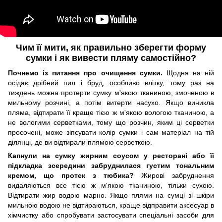
Чим її мити, як правильно зберегти форму
сумки і як вивести пляму самостійно?
Почнемо із питання про очищення сумки.
Щодня на ній
осідає дрібний пил і бруд, особливо влітку, тому раз на
тиждень можна протерти сумку м'якою тканиною, змоченою в
мильному розчині, а потім витерти насухо. Якщо виникла
пляма, відтирати її краще тією ж м'якою вологою тканиною, а
не вологими серветками, тому що розчин, яким ці серветки
просочені, може зіпсувати колір сумки і сам матеріал на тій
ділянці, де ви відтирали плямою серветкою.
Капнули на сумку жирним соусом у ресторані або її
підкладка зсередини забруднилася густим тональним
кремом, що протек з тюбика?
Жирові забруднення
видаляються все тією ж м'якою тканиною, тільки сухою.
Відтирати жир водою марно. Якщо плями на сумці зі шкіри
мильною водою не відтираються, краще відправити аксесуар в
хімчистку або спробувати застосувати спеціальні засоби для