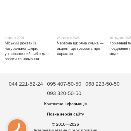
2 липня 2026
25 лютого 2026
16 грудня 202
Міський рюкзак із
Червона шкіряна сумка —
Коричневі ч
натуральної шкіри:
акцент, що говорить про
поєднання п
універсальний вибір для
характер
моди
роботи та навчання
044 221-52-24
095 407-50-50
068 223-50-50
093 320-50-50
Контактна інформація
Повна версія сайту
© 2010—2026
Інтернет-магазин сумок в Україні