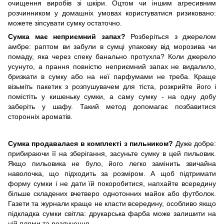
очищення виробів зі шкіри. Оцтом чи іншим агресивним
розчинником у домашніх умовах користуватися ризиковано:
можете зіпсувати сумку остаточно.
Сумка має неприємний запах?
Розберіться з джерелом
амбре: раптом ви забули в сумці упаковку від морозива чи
помаду, яка через спеку банально протухла? Коли джерело
усунуто, а прання повністю неприємний запах не видалило,
бризкати в сумку або на неї парфумами не треба. Краще
візьміть пакетик з розпушувачем для тіста, розкрийте його і
помістіть у кишеньку сумки, а саму сумку - на одну добу
заберіть у шафу. Такий метод допомагає позбавитися
сторонніх ароматів.
Сумка продавалася в комплекті з пильником?
Дуже добре:
прибираючи її на зберігання, засуньте сумку в цей пильовик.
Якщо пильовика не було, його легко замінить звичайна
наволочка, що підходить за розміром. А щоб підтримати
форму сумки і не дати їй покоробитися, напхайте всередину
більше складених вчетверо однотонних майок або футболок.
Газети та журнали краще не класти всередину, особливо якщо
підкладка сумки світла: друкарська фарба може залишити на
ній плями та розлучення.