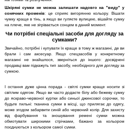
Шкіряні сумки не можна залишати надовго на "виду" у
сонячних променів
: це сприяє вигорянню кольору. Вішати
чумку краще в тінь, а якщо ви гуляєте вулицею, вішайте сумку
на плече, яке не зігрівається сонцем в даний момент.
Чи потрібні спеціальні засоби для догляду за
сумками?
Звичайно, потрібні і купувати їх краще в тому ж магазині, де ви
брали і сам аксесуар. Якщо спецзасобів у конкретному
магазині не знайшлося, зверніться до іншого: досвідчені
продавці вам підкажуть тип засобу, необхідного для догляду за
сумкою.
І остання дуже цінна порада - світлі сумки краще носити зі
світлим одягом. Якщо ви часто додаєте білу або бежеву сумку
до яскраво-червоної куртки або синьої джинсової сорочки, то
будьте пильні: тканина сумки в місці, що прилягає до одягу,
може згодом забарвити синій або червоний колір. Для захисту
від фарбування та зношування ремені сумки можна
обмотувати широкими стрічками, бажано за кольором
поєднуються з кольором самої сумки.