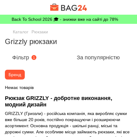
Back To School 2026 🎓 - знижки вже на сайті до 78%
Каталог
Рюкзаки
Grizzly рюкзаки
Фільтр
За популярністю
1
Бренд
Немає товарів
Рюкзак GRIZZLY - добротне виконання,
модний дизайн
GRIZZLY (Гриззли) - російська компанія, яка виробляє сумки
вже більше 20 років, постійно покращуючи і розширюючи
асортимент. Основна продукція - шкільні ранці, міські та
дорожні сумки. Але особливе місце займають рюкзаки, які все