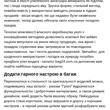
частіше в якості улюбленого аксесуара вибирають як підлітки,
так і люди середнього віку. Зручна форма, стильний вигляд,
невибагливість у використанні виводять рюкзаки в лідери
продажів - міські моделі, які ще недавно були незвичною
новинкою, тепер далеко обігнали своїх класичних похідних
предків.
Технічні можливості власного виробництва укупі з
інноваційними методами дозволяють компанії без зайвих
націнок випускати на ринок якісну продукцію, яка вірою і
правдою служитиме вам, витримуючи як повсякденне
навантаження, так і тяготи далеких подорожей. Звичайно, для
щоденного використання і поїздок на природу потрібно
придбати різні моделі - каталог bag24.com.ua допоможе вам
знайти найбільш підходящі варіанти.
Додати гарного настрою в багаж
Переконатися в стильності та оригінальності моделей можна,
подивившись наш каталог - рюкзак "Грізлі" відрізняється
функціональністю і добротними матеріалами, а також цікавим
дизайном, який додасть балів вашому образу. Найнудніша
дорога стане коротшою, якщо вирушати в дорогу з хорошим
настроєм - а гарний рюкзак цілком здатний розфарбувати ваш