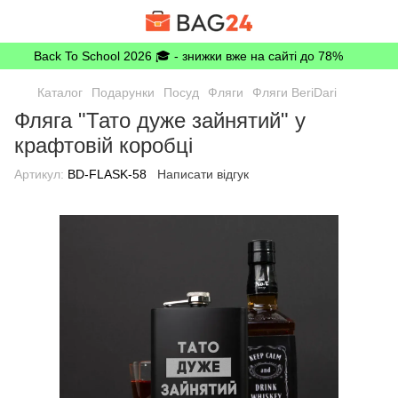
Back To School 2026 🎓 - знижки вже на сайті до 78%
Каталог
Подарунки
Посуд
Фляги
Фляги BeriDari
Фляга "Тато дуже зайнятий" у
крафтовій коробці
Артикул:
BD-FLASK-58
Написати відгук