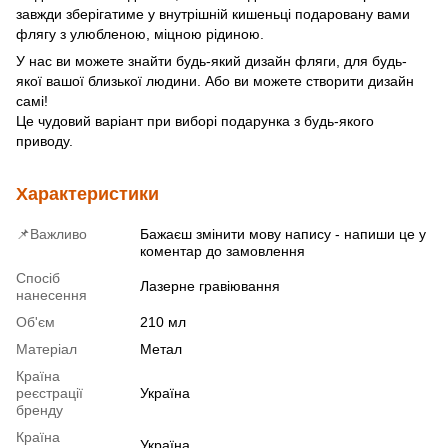
завжди зберігатиме у внутрішній кишеньці подаровану вами
флягу з улюбленою, міцною рідиною.
У нас ви можете знайти будь-який дизайн фляги, для будь-
якої вашої близької людини. Або ви можете створити дизайн
самі!
Це чудовий варіант при виборі подарунка з будь-якого
приводу.
Характеристики
📌Важливо
Бажаєш змінити мову напису - напиши це у
коментар до замовлення
Спосіб
Лазерне гравіювання
нанесення
Об'єм
210 мл
Матеріал
Метал
Країна
реєстрації
Україна
бренду
Країна
Україна