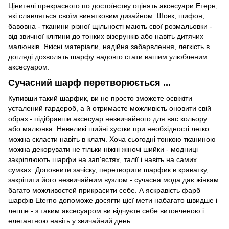
Цінителі прекрасного по достоїнству оцінять аксесуари Етерн,
які славляться своїм винятковим дизайном. Шовк, шифон,
бавовна - тканини різної щільності мають свої розмальовки -
від звичної клітини до тонких візерунків або навіть дитячих
малюнків. Якісні матеріали, надійна забарвлення, легкість в
догляді дозволять шарфу надовго стати вашим улюбленим
аксесуаром.
Сучасний шарф перетворюється ...
Купивши такий шарфик, ви не просто зможете освіжіти
усталений гардероб, а й отримаєте можливість оновити свій
образ - підібравши аксесуар незвичайного для вас кольору
або малюнка. Невеликі шийні хустки при необхідності легко
можна скласти навіть в клатч. Хоча сьогодні тонкою тканиною
можна декорувати не тільки ніжні жіночі шийки - модниці
закріплюють шарфи на зап'ястях, талії і навіть на самих
сумках. Доповнити зачіску, перетворити шарфик в краватку,
закріпити його незвичайним вузлом - сучасна мода дає жінкам
багато можливостей прикрасити себе. А яскравість фарб
шарфів Eterno допоможе досягти цієї мети набагато швидше і
легше - з таким аксесуаром ви відчуєте себе витонченою і
елегантною навіть у звичайний день.