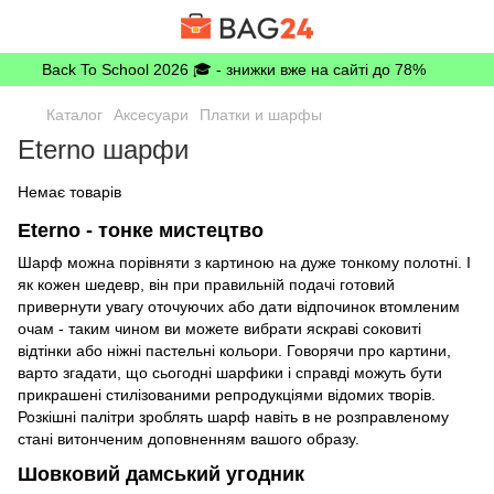
Back To School 2026 🎓 - знижки вже на сайті до 78%
Каталог
Аксесуари
Платки и шарфы
Eterno шарфи
Немає товарів
Eterno - тонке мистецтво
Шарф можна порівняти з картиною на дуже тонкому полотні. І
як кожен шедевр, він при правильній подачі готовий
привернути увагу оточуючих або дати відпочинок втомленим
очам - таким чином ви можете вибрати яскраві соковиті
відтінки або ніжні пастельні кольори. Говорячи про картини,
варто згадати, що сьогодні шарфики і справді можуть бути
прикрашені стилізованими репродукціями відомих творів.
Розкішні палітри зроблять шарф навіть в не розправленому
стані витонченим доповненням вашого образу.
Шовковий дамський угодник