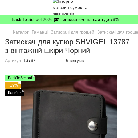
Back To School 2026 🎓 - знижки вже на сайті до 78%
Каталог
Гаманці
Затискачі для грошей
Затискачі для грош
Затискач для купюр SHVIGEL 13787
з вінтажній шкіри Чорний
Артикул:
13787
6 відгуків
BackToSchool
−19%
Кешбек