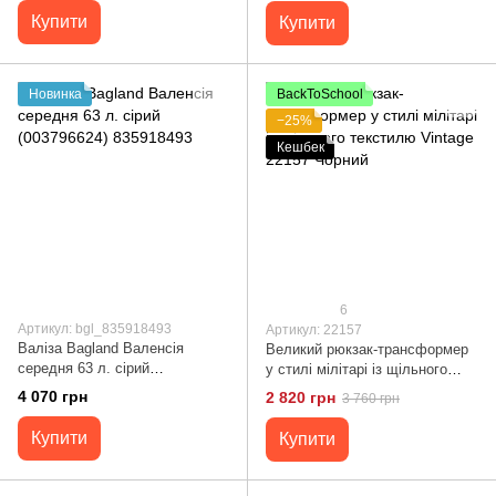
Купити
Купити
Новинка
BackToSchool
−25%
Кешбек
6
Артикул: bgl_835918493
Артикул: 22157
Валіза Bagland Валенсія
Великий рюкзак-трансформер
середня 63 л. сірий
у стилі мілітарі із щільного
(003796624) 835918493
текстилю Vintage 22157 Чорний
4 070 грн
2 820 грн
3 760 грн
Купити
Купити