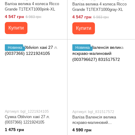
Валіза велика 4 колеса Ricco
Валіза велика 4 колеса Ricco
Grande T1TEXT1000pink-XL
Grande T1TEXT1000gray-XL
4 547 грн
4 547 грн
6 983 грн
6 983 грн
Купити
Купити
Новинка
Новинка
Артикул: bgl_1221924105
Артикул: bgl_831517572
Сумка Oblivion хакі 27 л.
Валіза Валенсія велика
(0037366) 1221924105
яскраво-малиновий
(003796627) 831517572
1 475 грн
4 590 грн