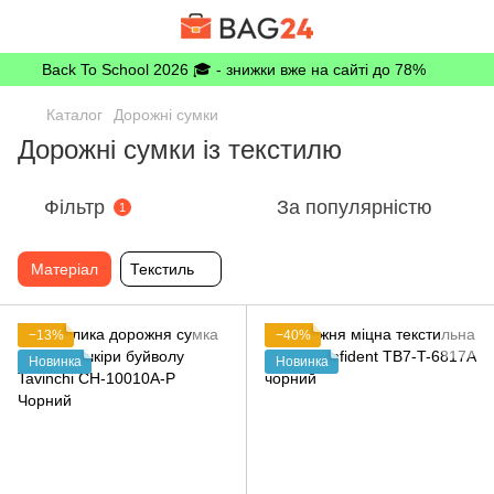
Back To School 2026 🎓 - знижки вже на сайті до 78%
Каталог
Дорожні сумки
Дорожні сумки із текстилю
Фільтр
За популярністю
1
Матеріал
Текстиль
−13%
−40%
Новинка
Новинка