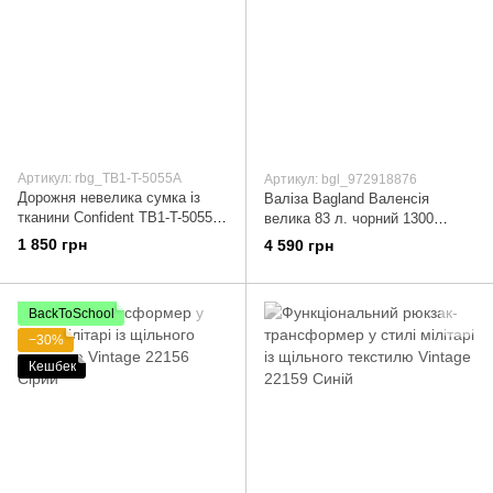
Артикул: rbg_TB1-T-5055A
Артикул: bgl_972918876
Дорожня невелика сумка із
Валіза Bagland Валенсія
тканини Confident TB1-T-5055A
велика 83 л. чорний 1300
чорний
(003796927) 972918876
1 850 грн
4 590 грн
BackToSchool
−30%
Кешбек