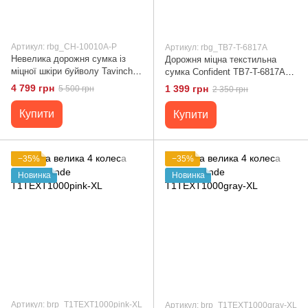
Артикул: rbg_CH-10010A-P
Артикул: rbg_TB7-T-6817A
Невелика дорожня сумка із
Дорожня міцна текстильна
міцної шкіри буйволу Tavinchi
сумка Confident TB7-T-6817A
CH-10010A-P Чорний
чорний
4 799 грн
1 399 грн
5 500 грн
2 350 грн
Купити
Купити
−35%
−35%
Новинка
Новинка
Артикул: brp_T1TEXT1000pink-XL
Артикул: brp_T1TEXT1000gray-XL