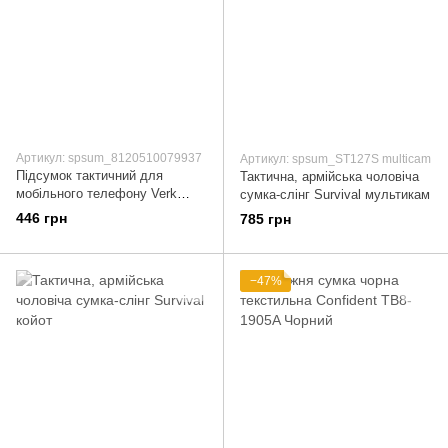
Артикул: spsum_8120510079937
Артикул: spsum_ST127S multicam
Підсумок тактичний для
Тактична, армійська чоловіча
мобільного телефону Verk
сумка-слінг Survival мультикам
Group хакі
446 грн
785 грн
−47%