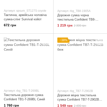
Артикул: spsum_ST127S coyote
Артикул: rbg_TB8-1905A
Тактична, армійська чоловіча
Дорожня сумка чорна
сумка-слінг Survival койот
текстильна Confident TB8-
1905A Чорний
672 грн
1 219 грн
2 300 грн
−38%
Артикул: rbg_TB1-T-269BL
Артикул: rbg_TB7-T-2902B
Текстильна дорожня сумка
Дорожня міцна текстильна
Confident TB1-T-269BL Синій
сумка Confident TB7-T-2902B
беж
1 760 грн
1 549 грн
2 490 грн