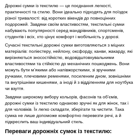
Дорожні сумки із текстилю — це поєднання легкості,
практичності та стилю. Вони ідеально підходять для поїздок
різної тривалості: від коротких вікендів до повноцінних
подорожей. Завдяки своїм властивостям, текстильні сумки
набувають популярності серед мандрівників, спортсменів,
студентів і всіх, хто цінує комфорт і мобільність у дорозі.
Сучасні текстильні дорожні сумки виготовляються з міцних
матеріалів: поліестеру, нейлону, оксфорду, канви, жакарду, які
вирізняються зносостійкістю, водовідштовхувальними
властивостями та стійкістю до механічних пошкоджень. Вони
можуть бути м’якими або напівжорсткими, зі зручними
ручками, плечовими ременями, посиленим дном, зовнішніми
та внутрішніми кишенями, а іноді й з відділенням для ноутбука
чи взуття.
Завдяки широкому вибору кольорів, фасонів та об’ємів,
дорожні сумки із текстилю однаково зручні як для жінок, так і
для чоловіків. Їх легко складати, зберігати та чистити. Така
сумка не лише допоможе комфортно перевезти речі, а й
підкреслить ваш індивідуальний стиль.
Переваги дорожніх сумок із текстилю: