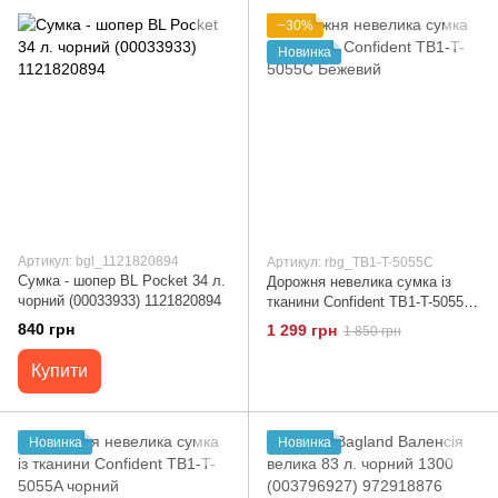
−30%
Новинка
Артикул: bgl_1121820894
Артикул: rbg_TB1-T-5055C
Сумка - шопер BL Pocket 34 л.
Дорожня невелика сумка із
чорний (00033933) 1121820894
тканини Confident TB1-T-5055C
Бежевий
840 грн
1 299 грн
1 850 грн
Купити
Новинка
Новинка