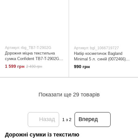
Артикул: rbg_TB7-T-2902G
Артикул: bgl_1066719727
Дорожня міцна текстильна
Набір косметичок Bagland
сумка Confident TB7-T-2902G
Minimal 5 л. синій (0072466)
сірий
1066719727
1 599 грн
990 грн
2 490 грн
Показати ще 29 товарів
Назад
Вперед
1
з 2
Дорожні сумки із текстилю