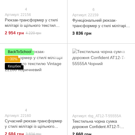
4
6
Артикул: 22156
Артикул: 22159
Рюкзак-трансформер у стилі
Функціональний рюкзак-
мілітарі із щільного текстилю
трансформер у стилі мілітарі із
Vintage 22156 Сірий
щільного текстилю Vintage
2 954 грн
3 836 грн
4 220 грн
22159 Синій
BackToSchool
−30%
Кешбек
4
Артикул: 22160
Артикул: rbg_AT12-T-55555A
Сучасний рюкзак-трансформер
Текстильна чорна сумка
у стилі мілітарі із щільного
дорожня Confident AT12-T-
текстилю Vintage 22160
55555A Чорний
2 684 грн
2 660 грн
3 834 грн