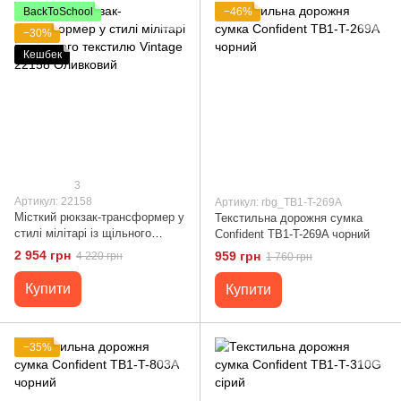
BackToSchool
−46%
−30%
Кешбек
3
Артикул: 22158
Артикул: rbg_TB1-T-269A
Місткий рюкзак-трансформер у
Текстильна дорожня сумка
стилі мілітарі із щільного
Confident TB1-T-269A чорний
текстилю Vintage 22158
2 954 грн
959 грн
4 220 грн
1 760 грн
Оливковий
Купити
Купити
−35%