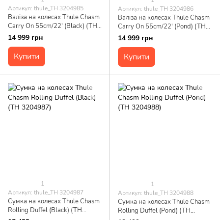
Артикул: thule_TH 3204985
Артикул: thule_TH 3204986
Валіза на колесах Thule Chasm
Валіза на колесах Thule Chasm
Carry On 55cm/22' (Black) (TH
Carry On 55cm/22' (Pond) (TH
3204985)
3204986)
14 999 грн
14 999 грн
Купити
Купити
1
1
Артикул: thule_TH 3204987
Артикул: thule_TH 3204988
Сумка на колесах Thule Chasm
Сумка на колесах Thule Chasm
Rolling Duffel (Black) (TH
Rolling Duffel (Pond) (TH
3204987)
3204988)