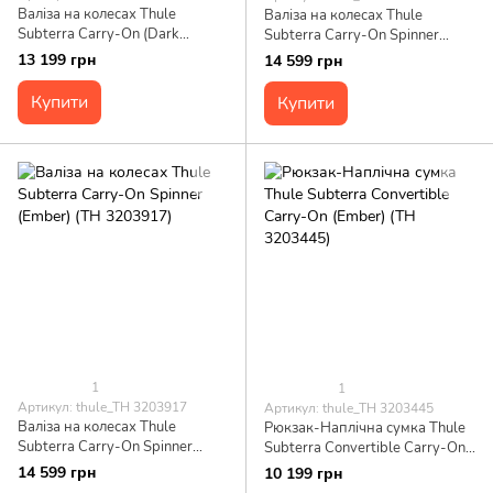
Валіза на колесах Thule
Валіза на колесах Thule
Subterra Carry-On (Dark
Subterra Carry-On Spinner
Forest) (TH 3203954)
(Dark Forest) (TH 3203918)
13 199 грн
14 599 грн
Купити
Купити
1
1
Артикул: thule_TH 3203917
Артикул: thule_TH 3203445
Валіза на колесах Thule
Рюкзак-Наплічна сумка Thule
Subterra Carry-On Spinner
Subterra Convertible Carry-On
(Ember) (TH 3203917)
(Ember) (TH 3203445)
14 599 грн
10 199 грн