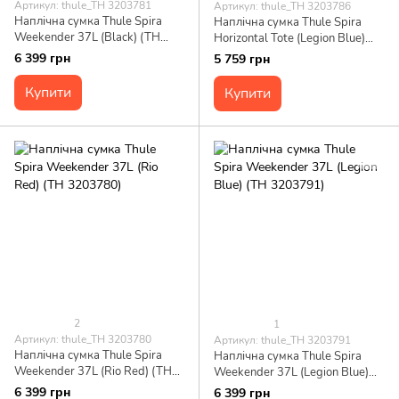
Артикул: thule_TH 3203781
Артикул: thule_TH 3203786
Наплічна сумка Thule Spira
Наплічна сумка Thule Spira
Weekender 37L (Black) (TH
Horizontal Tote (Legion Blue)
3203781)
(TH 3203786)
6 399 грн
5 759 грн
Купити
Купити
2
1
Артикул: thule_TH 3203780
Артикул: thule_TH 3203791
Наплічна сумка Thule Spira
Наплічна сумка Thule Spira
Weekender 37L (Rio Red) (TH
Weekender 37L (Legion Blue)
3203780)
(TH 3203791)
6 399 грн
6 399 грн