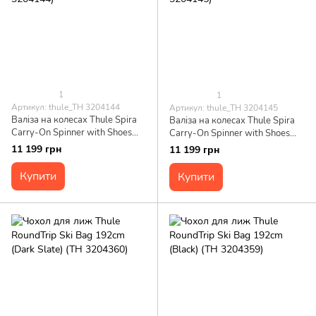
1
1
Артикул: thule_TH 3204144
Артикул: thule_TH 3204145
Валіза на колесах Thule Spira
Валіза на колесах Thule Spira
Carry-On Spinner with Shoes
Carry-On Spinner with Shoes
Bag (Legion Blue) (TH
Bag (Rio Red) (TH 3204145)
11 199 грн
11 199 грн
3204144)
Купити
Купити