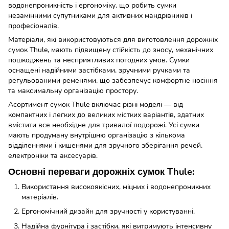
водонепроникність і ергономіку, що робить сумки
незамінними супутниками для активних мандрівників і
професіоналів.
Матеріали, які використовуються для виготовлення дорожніх
сумок Thule, мають підвищену стійкість до зносу, механічних
пошкоджень та несприятливих погодних умов. Сумки
оснащені надійними застібками, зручними ручками та
регульованими ременями, що забезпечує комфортне носіння
та максимальну організацію простору.
Асортимент сумок Thule включає різні моделі — від
компактних і легких до великих містких варіантів, здатних
вмістити все необхідне для тривалої подорожі. Усі сумки
мають продуману внутрішню організацію з кількома
відділеннями і кишенями для зручного зберігання речей,
електроніки та аксесуарів.
Основні переваги дорожніх сумок Thule:
Використання високоякісних, міцних і водонепроникних
матеріалів.
Ергономічний дизайн для зручності у користуванні.
Надійна фурнітура і застібки, які витримують інтенсивну