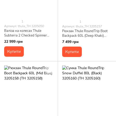
1
1
Артикул: thule_TH 3205050
Артикул: thule_TH 3205157
Валіза на колесах Thule
Рюкзак Thule RoundTrip Boot
Subterra 2 Checked Spinner
Backpack 60L (Deep Khaki)
(Dark Slate) (TH 3205050)
3205157 (TH 3205157)
22 999 грн
7 499 грн
Купити
Купити