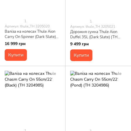
1
1
Артикул: thule_TH 3205020
Артикул: thule_TH 3205021
Валіза на колесах Thule Aion
Дорожня сумка Thule Aion
Carry On Spinner (Dark Slate)
Duffel 35L (Dark Slate) (TH
(TH 3205020)
3205021)
16 999 грн
9 499 грн
Купити
Купити
1
1