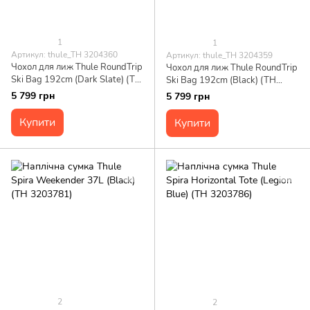
1
1
Артикул: thule_TH 3204360
Артикул: thule_TH 3204359
Чохол для лиж Thule RoundTrip
Чохол для лиж Thule RoundTrip
Ski Bag 192cm (Dark Slate) (TH
Ski Bag 192cm (Black) (TH
3204360)
3204359)
5 799 грн
5 799 грн
Купити
Купити
2
2