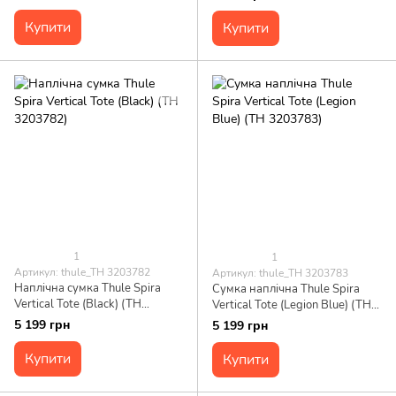
Купити
Купити
1
1
Артикул: thule_TH 3203782
Артикул: thule_TH 3203783
Наплічна сумка Thule Spira
Сумка наплічна Thule Spira
Vertical Tote (Black) (TH
Vertical Tote (Legion Blue) (TH
3203782)
3203783)
5 199 грн
5 199 грн
Купити
Купити