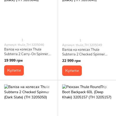
1
1
Артикул: thule_TH 3205046
Артикул: thule_TH 3205049
Валіза на колесах Thule
Валіза на колесах Thule
Subterra 2 Carry-On Spinner
Subterra 2 Checked Spinner
(Black) (TH 3205046)
(Black) (TH 3205049)
19 999 грн
22 999 грн
Купити
Купити