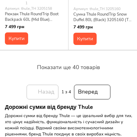
1
Артикул: thule_TH 3205158
Артикул: thule_TH 3205160
Рюкзак Thule RoundTrip Boot
Сумка Thule RoundTrip Snow
Backpack 60L (Mid Blue)
Duffel 80L (Black) 3205160 (TH
3205158 (TH 3205158)
3205160)
7 499 грн
7 499 грн
Купити
Купити
Показати ще 40 товарів
Назад
Вперед
1
з 4
Дорожні сумки від бренду Thule
Дорожні сумки від бренду Thule — це ідеальний вибір для тих,
хто цінує надійність, функціональність і сучасний дизайн у
кожній поїздці. Відомий своїми високотехнологічними
рішеннями, бренд Thule поєднує в своїх виробах міцність,