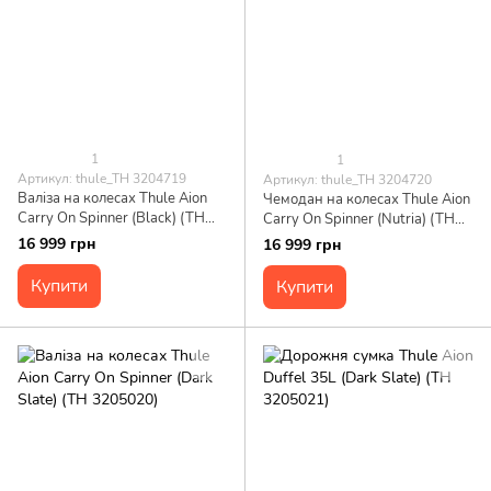
1
1
Артикул: thule_TH 3204719
Артикул: thule_TH 3204720
Валіза на колесах Thule Aion
Чемодан на колесах Thule Aion
Carry On Spinner (Black) (TH
Carry On Spinner (Nutria) (TH
3204719)
3204720)
16 999 грн
16 999 грн
Купити
Купити