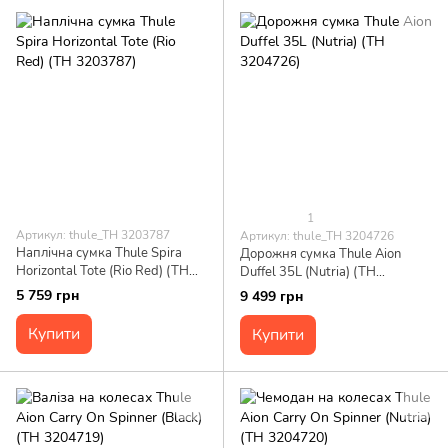
1
Артикул: thule_TH 3203787
Артикул: thule_TH 3204726
Наплічна сумка Thule Spira
Дорожня сумка Thule Aion
Horizontal Tote (Rio Red) (TH
Duffel 35L (Nutria) (TH
3203787)
3204726)
5 759 грн
9 499 грн
Купити
Купити