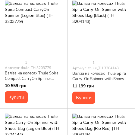
1
1
Артикул: thule_TH 3203779
Артикул: thule_TH 3204143
Валіза на колесах Thule Spira
Валіза на колесах Thule Spira
Compact CarryOn Spinner
Carry-On Spinner with Shoes
(Legion Blue) (TH 3203779)
Bag (Black) (TH 3204143)
10 559 грн
11 199 грн
Купити
Купити