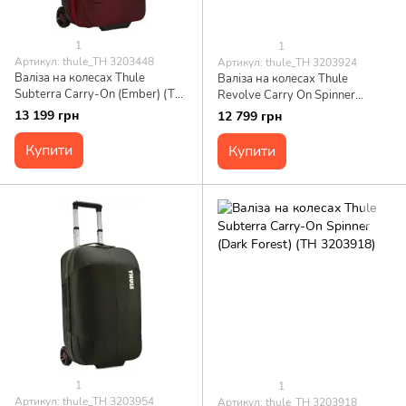
1
1
Артикул: thule_TH 3203448
Артикул: thule_TH 3203924
Валіза на колесах Thule
Валіза на колесах Thule
Subterra Carry-On (Ember) (TH
Revolve Carry On Spinner
3203448)
(White) (TH 3203924)
13 199 грн
12 799 грн
Купити
Купити
1
1
Артикул: thule_TH 3203954
Артикул: thule_TH 3203918