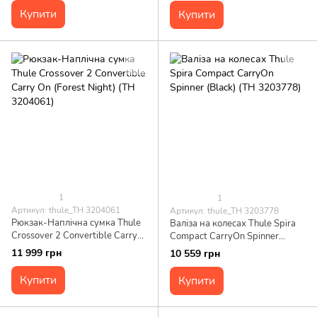
Купити
Купити
1
1
Артикул: thule_TH 3204061
Артикул: thule_TH 3203778
Рюкзак-Наплічна сумка Thule
Валіза на колесах Thule Spira
Crossover 2 Convertible Carry
Compact CarryOn Spinner
On (Forest Night) (TH 3204061)
(Black) (TH 3203778)
11 999 грн
10 559 грн
Купити
Купити