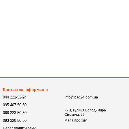
Контактна інформація
044 221-52-24
info@bag24.com.ua
095 407-50-50
Київ, вулиця Володимира
068 223-50-50
Сікевича, 22
093 320-50-50
Мапа проїзду
Передзвонити вам?