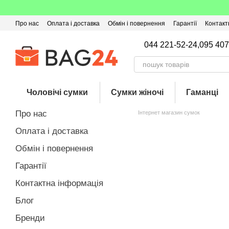
Перейти до основного контенту
Про нас
Оплата і доставка
Обмін і повернення
Гарантії
Контакт
Угода користувача
Відгуки про магазин
Оферта
Кешбек
044 221-52-24,
095 407
Чоловічі сумки
Сумки жіночі
Гаманці
Про нас
Інтернет магазин сумок
Оплата і доставка
Обмін і повернення
Гарантії
Контактна інформація
Блог
Бренди