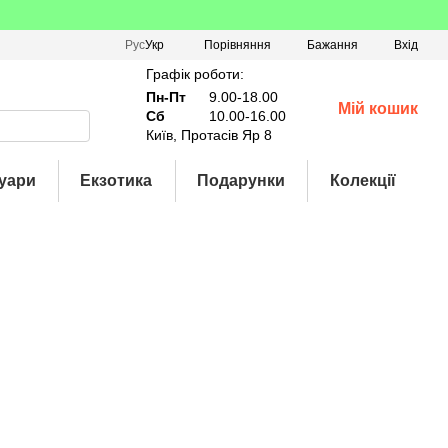
Порівняння
Рус
Укр
Бажання
Вхід
Графік роботи:
Пн-Пт
9.00-18.00
Мій кошик
Сб
10.00-16.00
Київ, Протасів Яр 8
уари
Екзотика
Подарунки
Колекції