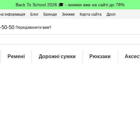
Back To School 2026 🎓 - знижки вже на сайті до 78%
на інформація
Блог
Бренди
Знижки
Карта сайта
Дроп
-50-50
Передзвонити вам?
Ремені
Дорожні сумки
Рюкзаки
Аксес