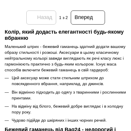
Назад
Вперед
1
з 2
Колір, який додасть елегантності будь-якому
вбранню
Маленький штрих - бежевий гаманець здатний додати вашому
образу стильності і розкоші. Аксесуари в цьому класичному
нейтральному кольорі завжди виглядають як речі класу люкс і
гармоніюють практично з будь-яким кольором. Існує маса
способів включити бежевий гаманець в свій гардероб:
Цей аксесуар може стати стильним штрихом до
повсякденного вбрання, наприклад, до джинсів.
Він відмінно підходить до одягу з тваринними і рослинними
принтами.
На відміну від білого, бежевий добре виглядає і в холодну
пору року.
Чудово підійде до шкіряних і інших чорних речей.
Бежевий гаманець від Bag24 - недорогий і