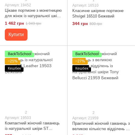
Артикул: 19452
Артикул: 16510
Цікаве портмоне з монетницею
Класичне шкіряне портмоне
для жінок із натуральної шкіри
Shvigel 16510 Бежевий
ST Leather 19452 Бежевий
1 462 грн
344 грн
1 949 грн
800 грн
Купити
BackToSchool
BackToSchool
−25%
−27%
Кешбек
Кешбек
2
2
Артикул: 19503
Артикул: 21959
Компактний жіночий гаманець
Практичний жіночий гаманець з
із натуральної шкіри ST
великою кількістю відділень із
Leather 19503 Бежевий
натуральної шкіри Tony