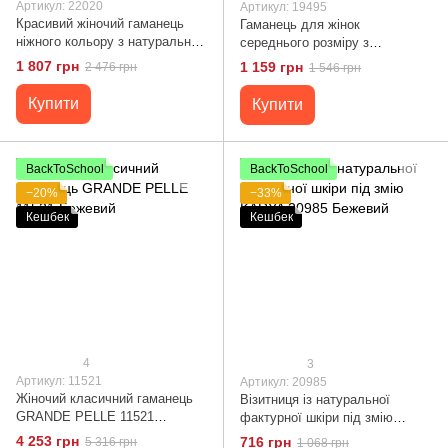
Артикул: 22020
Артикул: 19495
Красивий жіночий гаманець
Гаманець для жінок
ніжного кольору з натуральної
середнього розміру з
шкіри Tony Bellucci 22020
натуральної шкіри ST Leather
1 807 грн
1 159 грн
2 476 грн
1 546 грн
Бежевийй
19495 Бежевий
Купити
Купити
BackToSchool
BackToSchool
−20%
−33%
Кешбек
Кешбек
4
3
Артикул: 11521
Артикул: 20985
Жіночий класичний гаманець
Візитниця із натуральної
GRANDE PELLE 11521
фактурної шкіри під змію
Бежевий
KARYA 20985 Бежевий
4 253 грн
716 грн
5 316 грн
1 068 грн