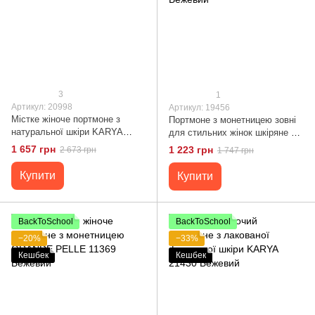
3
1
Артикул: 20998
Артикул: 19456
Містке жіноче портмоне з
Портмоне з монетницею зовні
натуральної шкіри KARYA
для стильних жінок шкіряне ST
20998 Бежевий
Leather 19456 Бежевий
1 657 грн
1 223 грн
2 673 грн
1 747 грн
Купити
Купити
BackToSchool
BackToSchool
−20%
−33%
Кешбек
Кешбек