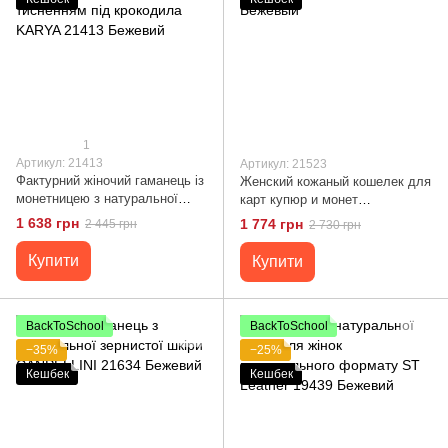
1
Артикул: 21413
Артикул: 21523
Фактурний жіночий гаманець із
Женский кожаный кошелек для
монетницею з натуральної
карт купюр и монет
шкіри з тисненням під
CANPELLINI 21523 Бежевый
1 638 грн
1 774 грн
2 445 грн
2 730 грн
крокодила KARYA 21413
Бежевий
Купити
Купити
BackToSchool
BackToSchool
−35%
−25%
Кешбек
Кешбек