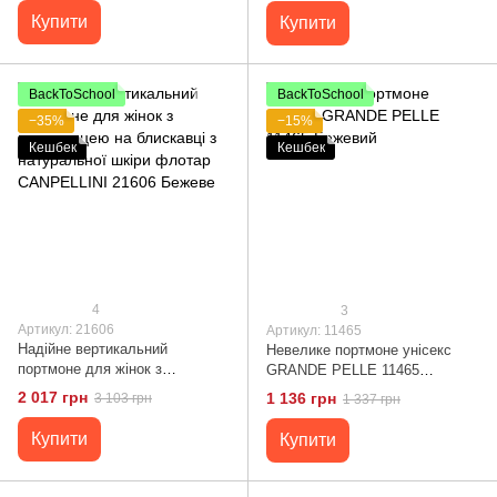
Купити
Купити
BackToSchool
BackToSchool
−35%
−15%
Кешбек
Кешбек
4
3
Артикул: 21606
Артикул: 11465
Надійне вертикальний
Невелике портмоне унісекс
портмоне для жінок з
GRANDE PELLE 11465
монетницею на блискавці з
Бежевий
2 017 грн
1 136 грн
3 103 грн
1 337 грн
натуральної шкіри флотар
CANPELLINI 21606 Бежеве
Купити
Купити