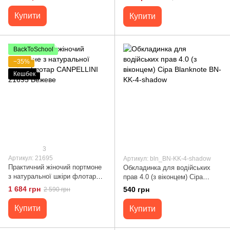
Купити
Купити
BackToSchool
−35%
Кешбек
3
Артикул: 21695
Артикул: bln_BN-KK-4-shadow
Практичний жіночий портмоне
Обкладинка для водійських
з натуральної шкіри флотар
прав 4.0 (з віконцем) Сіра
CANPELLINI 21695 Бежеве
Blanknote BN-KK-4-shadow
1 684 грн
540 грн
2 590 грн
Купити
Купити