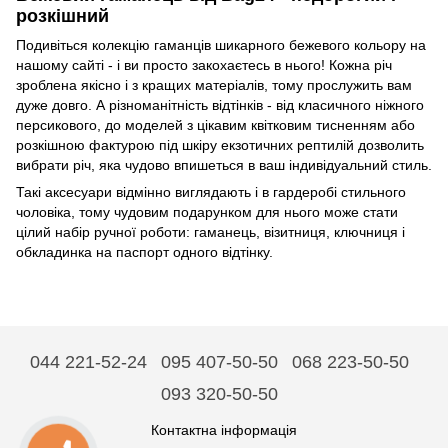
розкішний
Подивіться колекцію гаманців шикарного бежевого кольору на
нашому сайті - і ви просто закохаєтесь в нього! Кожна річ
зроблена якісно і з кращих матеріалів, тому прослужить вам
дуже довго. А різноманітність відтінків - від класичного ніжного
персикового, до моделей з цікавим квітковим тисненням або
розкішною фактурою під шкіру екзотичних рептилій дозволить
вибрати річ, яка чудово впишеться в ваш індивідуальний стиль.
Такі аксесуари відмінно виглядають і в гардеробі стильного
чоловіка, тому чудовим подарунком для нього може стати
цілий набір ручної роботи: гаманець, візитниця, ключниця і
обкладинка на паспорт одного відтінку.
044 221-52-24
095 407-50-50
068 223-50-50
093 320-50-50
Контактна інформація