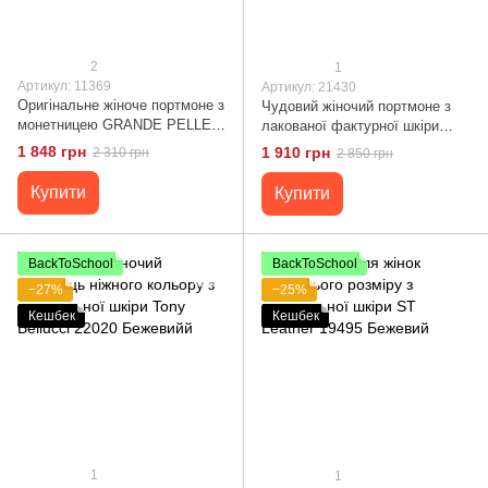
2
1
Артикул: 11369
Артикул: 21430
Оригінальне жіноче портмоне з
Чудовий жіночий портмоне з
монетницею GRANDE PELLE
лакованої фактурної шкіри
11369 Бежевий
KARYA 21430 Бежевий
1 848 грн
1 910 грн
2 310 грн
2 850 грн
Купити
Купити
BackToSchool
BackToSchool
−27%
−25%
Кешбек
Кешбек
1
1