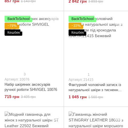
857 грн
2 842 грн
1 143 грн
3 893 грн
Bellucci 21959 Бежевий
BackToSchool
BackToSchool
−79%
−33%
Кешбек
Кешбек
3
1
Артикул: 10076
Артикул: 21415
Набір шкіряних аксесуарів
Фактурний чоловічий затиск із
ручної роботи SHVIGEL 10076
натуральної шкіри з тисненням
під крокодила KARYA 21415
715 грн
1 045 грн
3 405 грн
1 560 грн
Бежевий