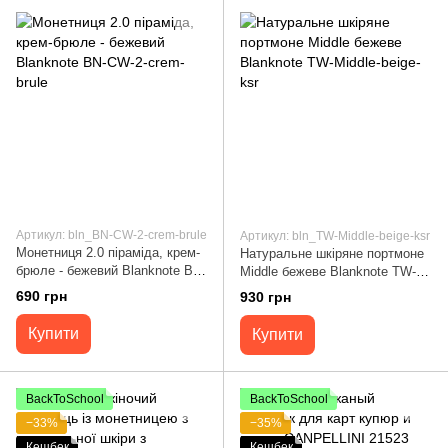
Артикул: bln_BN-CW-2-crem-brule
Артикул: bln_TW-Middle-beige-ksr
Монетниця 2.0 піраміда, крем-
Натуральне шкіряне портмоне
брюле - бежевий Blanknote BN-
Middle бежеве Blanknote TW-
CW-2-crem-brule
Middle-beige-ksr
690 грн
930 грн
Купити
Купити
BackToSchool
BackToSchool
−33%
−35%
Кешбек
Кешбек