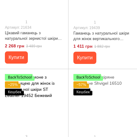
1
1
Артикул: 21634
Артикул: 19439
Цікавий гаманець з
Гаманець з натуральної шкіри
натуральної зернистої шкіри
для жінок вертикального
CANPELLINI 21634 Бежевий
формату ST Leather 19439
2 268 грн
1 411 грн
3 489 грн
1 882 грн
Бежевий
Купити
Купити
BackToSchool
BackToSchool
−25%
−57%
Кешбек
Кешбек
3
1