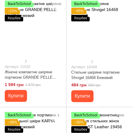
BackToSchool
BackToSchool
−15%
−45%
Кешбек
Кешбек
3
2
Артикул: 11520
Артикул: 16468
Жіноче компактне шкіряне
Стильне шкіряне портмоне
портмоне GRANDE PELLE
Shvigel 16468 Бежевий
11520 Бежевий
1 594 грн
484 грн
1 875 грн
880 грн
Купити
Купити
BackToSchool
BackToSchool
−38%
−30%
Кешбек
Кешбек