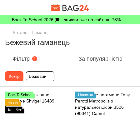
Back To School 2026 🎓 - знижки вже на сайті до 78%
Каталог
Гаманці
Бежевий гаманець
Фільтр
За популярністю
1
Колір
Бежевий
BackToSchool
Новинка
−29%
Кешбек