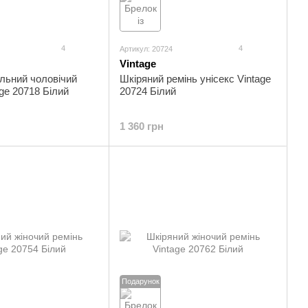
4
4
Артикул: 20724
Vintage
льний чоловічий
Шкіряний ремінь унісекс Vintage
age 20718 Білий
20724 Білий
1 360 грн
Подарунок