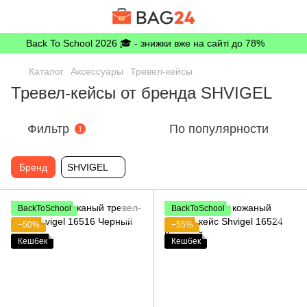
Back To School 2026 🎓 - знижки вже на сайті до 78%
Каталог
Аксессуары
Тревел-кейсы
Тревел-кейсы от бренда SHVIGEL
Фильтр
По популярности
1
Бренд
SHVIGEL
BackToSchool
BackToSchool
−50%
−55%
Кешбек
Кешбек