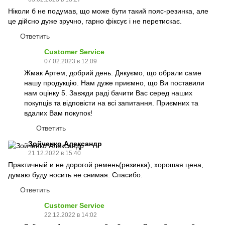
Ніколи б не подумав, що може бути такий пояс-резинка, але
це дійсно дуже зручно, гарно фіксує і не перетискає.
Ответить
Customer Service
07.02.2023 в 12:09
Жмак Артем, добрий день. Дякуємо, що обрали саме
нашу продукцію. Нам дуже приємно, що Ви поставили
нам оцінку 5. Завжди раді бачити Вас серед наших
покупців та відповісти на всі запитання. Приємних та
вдалих Вам покупок!
Ответить
Зойченко Александр
21.12.2022 в 15:40
Практичный и не дорогой ремень(резинка), хорошая цена,
думаю буду носить не снимая. Спасибо.
Ответить
Customer Service
22.12.2022 в 14:02