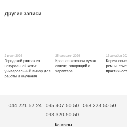
Другие записи
2 июля 2026
25 февраля 2026
16 декабря 20
Городской рюкзак из
Красная кожаная сумка —
Коричневые
натуральной кожи:
акцент, говорящий о
ремни: соче
универсальный выбор для
характере
практичнос
работы и обучения
044 221-52-24
095 407-50-50
068 223-50-50
093 320-50-50
Контакты