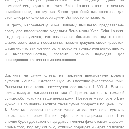
это долг каждой уважающей себя модницы. Даже не
сомневайтесь, сумка от Yves Saint Laurent станет отличным
приобретением, потому как более достойной альтернативы для
этой шикарной фиолетовой сумки Вы просто не найдете.
На фото, изложенному ниже, вашему вниманию представлены
сразу две классические модельки Дома моды Yves Saint Laurent.
Подкладка сумочек, изготовлена из богатых на вид оттенков
фиолетового цвета, несомненно, поразит девушек своей красотой.
Отметим, что эти новинки отличаются не только элегантностью, но
и вместительностью, поэтому отлично подходят для
повседневного активного использования.
Взглянув на сумку слева, мы заметим пресловутую модель
сумочки «Muse», изготовленную из блестяще-фиолетовой кожи.
Рыночная цена такого аксессуара составляет 1 300 $. Вам не
симпатизирует лакированная кожа? Присмотритесь к кожаной
сумки-хобо Roady из выделенной кожи. Поверьте – это то, что Вам
нужно. На прилавках бутиков такая сумка продается по цене 1 395
$. Заметьте, совсем не обязательно чтобы раскраска сумочки
сочеталась с тоном Ваших туфель, или например сапог. Вам
вполне будет достаточно нарядиться легким фиолетовым шарфом.
Кроме того, под эту сумочку отлично подойдет и берет сливового