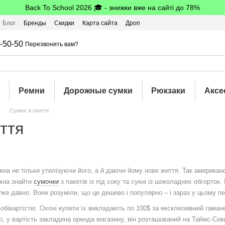
Back To School 2026 🎓 - знижки вже на сайті до 78%
Блог
Бренды
Скидки
Карта сайта
Дроп
шбэк
-50-50
Перезвонить вам?
Ремни
Дорожные сумки
Рюкзаки
Аксе
Сумки зі сміття
іття
ожна не тільки утилізуючи його, а й даючи йому нове життя. Так американ
жна знайти
сумочки
з пакетів із під соку та сукні із шоколадних обгорток
же давно. Вони розуміли, що це дешево і популярно – і зараз у цьому п
обівартістю. Охочі купити їх викладають по 100$ за ексклюзивний гаманец
го, у вартість закладена оренда магазину, він розташований на Таймс-Скв