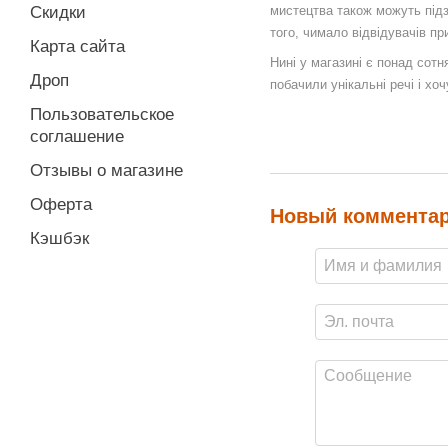
мистецтва також можуть підз
Скидки
того, чимало відвідувачів п
Карта сайта
Нині у магазині є понад сот
Дроп
побачили унікальні речі і хо
Пользовательское
соглашение
Отзывы о магазине
Оферта
Новый коммента
Кэшбэк