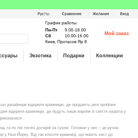
Сравнение
Рус
Укр
Желания
Вход
График работы:
Пн-Пт
9.00-18.00
Мой заказ
Сб
10.00-16.00
Киев, Протасов Яр 8
ссуары
Экзотика
Подарки
Коллекции
ські дизайнери відкрили крамницю, де продають речі зроблені
. Ідея відкрити крамницю, де будуть лише вироби зі сміття назріла у
ереконалися.
ь та по пів тисячі доларів за сукню. Головне у них – це ручна
ер у Нью-Йорку. Від так клієнти крамниці, що мають хист до