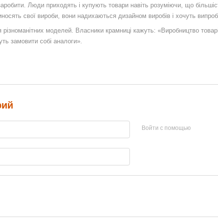
аробити. Люди приходять і купують товари навіть розуміючи, що більшіс
риносять свої вироби, вони надихаються дизайном виробів і хочуть випро
ня різноманітних моделей. Власники крамниці кажуть: «Виробництво товар
чуть замовити собі аналоги».
рий
Войти с помощью