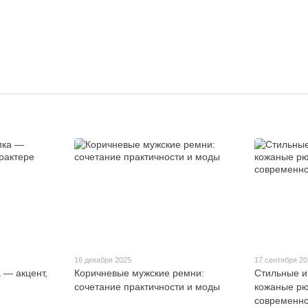
16 декабря 2025
17 сентября 2
 — акцент,
Коричневые мужские ремни:
Стильные и
сочетание практичности и моды
кожаные рю
современно