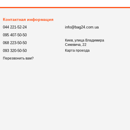
Контактная информация
044 221-52-24
info@bag24.com.ua
095 407-50-50
Киев, улица Владимира
068 223-50-50
Сикевича, 22
093 320-50-50
Карта проезда
Перезвонить вам?