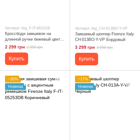
Артикул: rbg_F-IT-98101B
Артикул: rbg_CH-013BO-Y-VP
Кроссбоди замшевое на
Замшевый шоппер Firenze Italy
длинной ручке бежевый цвет
CH-013BO-Y-VP Бордовый
Firenze Italy F-IT-98101B беж
2 299 грн
3 299 грн
2 990 грн
3 990 грн
Купить
Купить
−30%
−17%
Новинка
Новинка