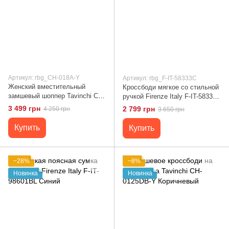
Артикул: rbg_CH-018A-Y
Артикул: rbg_F-IT-58333C
Женский вместительный
Кроссбоди мягкое со стильной
замшевый шоппер Tavinchi CH-
ручкой Firenze Italy F-IT-58333C
018A-Y Черный
Коричневый
3 499 грн
2 799 грн
4 250 грн
3 650 грн
Купить
Купить
−28%
−8%
Новинка
Новинка