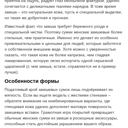
приятна на ощупь, радует глаз необычной фактурой, удачно
сочетается с деликатными тканями нарядов. В тоже время
замша – это натуральная кожа, пусть и специальной выделки,
но такая же добротная и прочная.
Известный факт, что замша требует бережного ухода и
специальной чистки. Поэтому сумки женские замшевые более
стильные, чем практичные. Именно это делает их особенно
привлекательными и ценными для людей, которые заботятся
о собственном внешнем виде. Хотя можно с уверенностью
сказать, что такая кожа не более капризна, чем гладкая
лакированная, которую легко испортить одной серьезной
царапиной (с чем замша, кстати, справляется не в пример
лучше).
Особенности формы
Податливый крой замшевых сумок лишь подчёркивает их
мягкость. Если вы ищете модель с жесткими стенками –
обратите внимание на комбинированные варианты, где
глянцевая кожа удачно дополняет матовую поверхность
замшевых вставок. Грамотная игра покрытий превращает
обычные женские сумки из замши в роскошные аксессуары,
способные стать достойным украшением вашего образа.