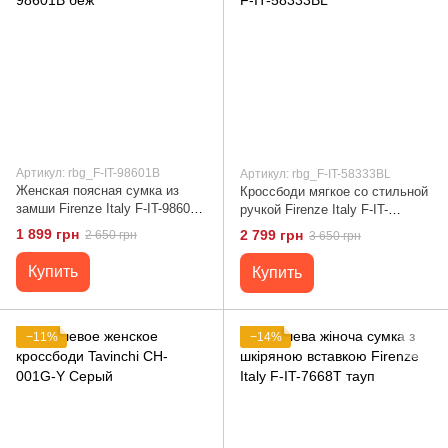
Артикул: rbg_F-IT-98601B
Артикул: rbg_F-IT-58333BL
Женская поясная сумка из
Кроссбоди мягкое со стильной
замши Firenze Italy F-IT-98601B
ручкой Firenze Italy F-IT-
беж
58333BL
1 899 грн
2 799 грн
2 650 грн
3 650 грн
Купить
Купить
−11%
−14%