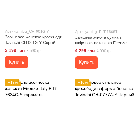
Артикул: rbg_CH-001G-Y
Артикул: rbg_F-IT-7668T
Замшевое женское кроссбоди
Замшева жіноча сумка з
Tavinchi CH-001G-Y Серый
шкіряною вставкою Firenze
Italy F-IT-7668T тауп
3 199 грн
4 299 грн
3 590 грн
4 990 грн
Купить
Купить
−18%
−16%