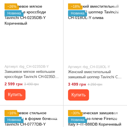
−26%
−18%
Новинка
Новинка
Артикул: rbg_CH-0235DB-Y
Артикул: rbg_CH-018OL-Y
Замшевое мягкое небольшое
Женский вместительный
кроссбоди Tavinchi CH-0235DB-
замшевый шоппер Tavinchi CH-
Y Коричневый
018OL-Y олива
2 599 грн
3 499 грн
3 490 грн
4 250 грн
Купить
Купить
−16%
−30%
Новинка
Новинка