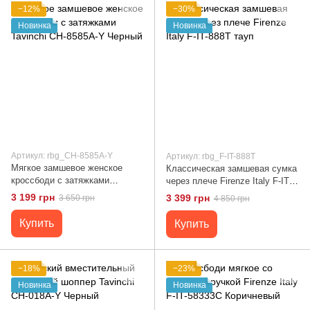
−12%
−30%
Новинка
Новинка
Артикул: rbg_CH-8585A-Y
Артикул: rbg_F-IT-888T
Мягкое замшевое женское
Классическая замшевая сумка
кроссбоди с затяжками
через плече Firenze Italy F-IT-
Tavinchi CH-8585A-Y Черный
888T тауп
3 199 грн
3 399 грн
3 650 грн
4 850 грн
Купить
Купить
−18%
−23%
Новинка
Новинка