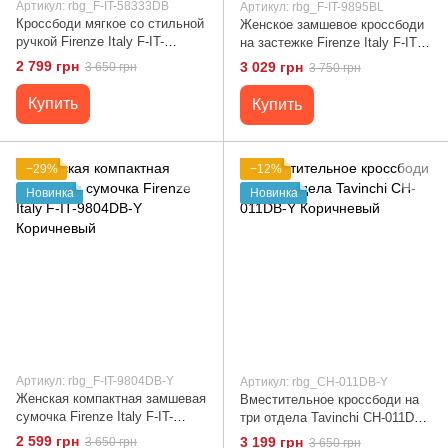
Артикул: rbg_F-IT-58333DB
Артикул: rbg_F-IT-9895BL
Кроссбоди мягкое со стильной
Женское замшевое кроссбоди
ручкой Firenze Italy F-IT-
на застежке Firenze Italy F-IT-
58333DB Коричневый
9895BL Голубой
2 799 грн
3 029 грн
3 650 грн
3 750 грн
Купить
Купить
−29%
−12%
Новинка
Новинка
Артикул: rbg_F-IT-9804DB-Y
Артикул: rbg_CH-011DB-Y
Женская компактная замшевая
Вместительное кроссбоди на
сумочка Firenze Italy F-IT-
три отдела Tavinchi CH-011DB-
9804DB-Y Коричневый
Y Коричневый
2 599 грн
3 199 грн
3 650 грн
3 650 грн