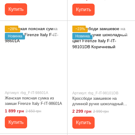
Купить
Купить
−28%
−23%
Новинка
Новинка
Артикул: rbg_F-IT-98601A
Артикул: rbg_F-IT-98101DB
Женская поясная сумка из
Кроссбоди замшевое на
замши Firenze Italy F-IT-98601A
длинной ручке шоколадный
цвет Firenze Italy F-IT-98101DB
1 899 грн
2 299 грн
2 650 грн
2 990 грн
Коричневый
Купить
Купить