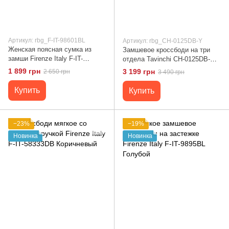
Артикул: rbg_F-IT-98601BL
Артикул: rbg_CH-0125DB-Y
Женская поясная сумка из
Замшевое кроссбоди на три
замши Firenze Italy F-IT-
отдела Tavinchi CH-0125DB-Y
98601BL Синий
Коричневый
1 899 грн
3 199 грн
2 650 грн
3 490 грн
Купить
Купить
−23%
−19%
Новинка
Новинка