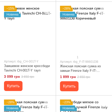
−15%
−28%
Новинка
Новинка
1
Артикул: rbg_CH-001T-Y
Артикул: rbg_F-IT-98601DB
Замшевое женское кроссбоди
Женская поясная сумка из
Tavinchi CH-001T-Y тауп
замши Firenze Italy F-IT-
98601DB Коричневый
3 099 грн
1 899 грн
3 650 грн
2 650 грн
Купить
Купить
−28%
−23%
Новинка
Новинка