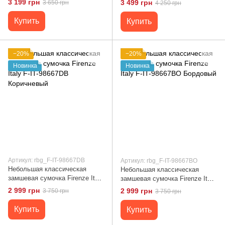
3 199 грн
3 499 грн
3 650 грн
4 250 грн
Купить
Купить
−20%
−20%
Новинка
Новинка
Артикул: rbg_F-IT-98667DB
Артикул: rbg_F-IT-98667BO
Небольшая классическая
Небольшая классическая
замшевая сумочка Firenze Italy
замшевая сумочка Firenze Italy
F-IT-98667DB Коричневый
F-IT-98667BO Бордовый
2 999 грн
2 999 грн
3 750 грн
3 750 грн
Купить
Купить