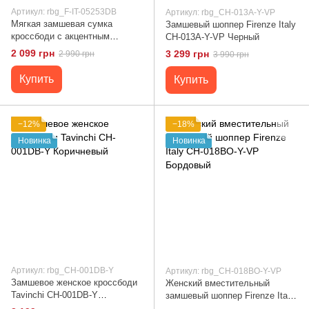
Артикул: rbg_F-IT-05253DB
Артикул: rbg_CH-013A-Y-VP
Мягкая замшевая сумка
Замшевый шоппер Firenze Italy
кроссбоди с акцентным
CH-013A-Y-VP Черный
ремешком Firenze Italy F-IT-
2 099 грн
3 299 грн
2 990 грн
3 990 грн
05253DB Коричневый
Купить
Купить
−12%
−18%
Новинка
Новинка
Артикул: rbg_CH-001DB-Y
Артикул: rbg_CH-018BO-Y-VP
Замшевое женское кроссбоди
Женский вместительный
Tavinchi CH-001DB-Y
замшевый шоппер Firenze Italy
Коричневый
CH-018BO-Y-VP Бордовый