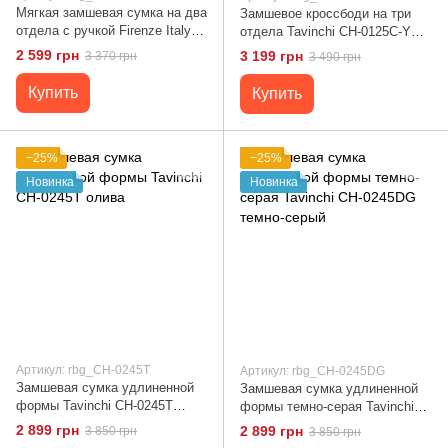
Мягкая замшевая сумка на два
Замшевое кроссбоди на три
отдела с ручкой Firenze Italy F-
отдела Tavinchi CH-0125C-Y
IT-1045BO-Y Бордовый
Коричневый
2 599 грн
3 199 грн
3 370 грн
3 490 грн
Купить
Купить
−25%
−25%
Новинка
Новинка
Артикул: rbg_CH-0245T
Артикул: rbg_CH-0245DG
Замшевая сумка удлиненной
Замшевая сумка удлиненной
формы Tavinchi CH-0245T
формы темно-серая Tavinchi
олива
CH-0245DG темно-серый
2 899 грн
2 899 грн
3 850 грн
3 850 грн