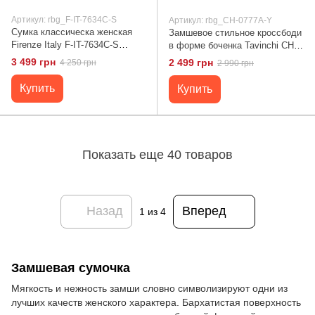
Артикул: rbg_F-IT-7634C-S
Артикул: rbg_CH-0777A-Y
Сумка классическа женская
Замшевое стильное кроссбоди
Firenze Italy F-IT-7634C-S
в форме боченка Tavinchi CH-
карамель
0777A-Y Черный
3 499 грн
2 499 грн
4 250 грн
2 990 грн
Купить
Купить
Показать еще 40 товаров
Назад
Вперед
1
из 4
Замшевая сумочка
Мягкость и нежность замши словно символизируют одни из
лучших качеств женского характера. Бархатистая поверхность