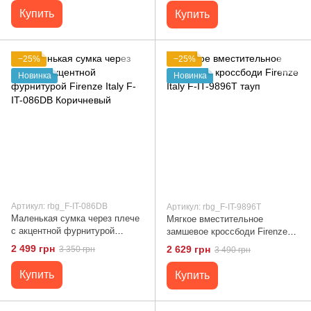
Купить
Купить
−25%
−25%
Новинка
Новинка
Артикул: rbg_F-IT-086DB
Артикул: rbg_F-IT-9896T
Маленькая сумка через плече
Мягкое вместительное
с акцентной фурнитурой
замшевое кроссбоди Firenze
Firenze Italy F-IT-086DB
Italy F-IT-9896T тауп
2 499 грн
2 629 грн
3 350 грн
3 490 грн
Коричневый
Купить
Купить