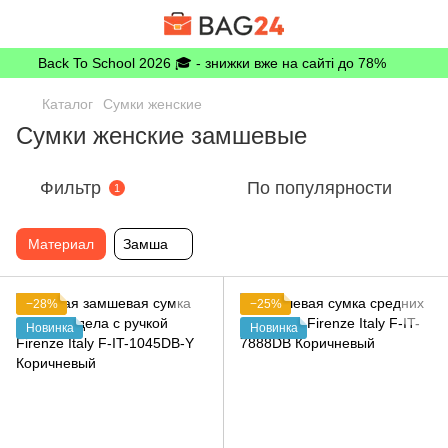
Back To School 2026 🎓 - знижки вже на сайті до 78%
Каталог
Сумки женские
Сумки женские замшевые
Фильтр
По популярности
1
Материал
Замша
−28%
−25%
Новинка
Новинка