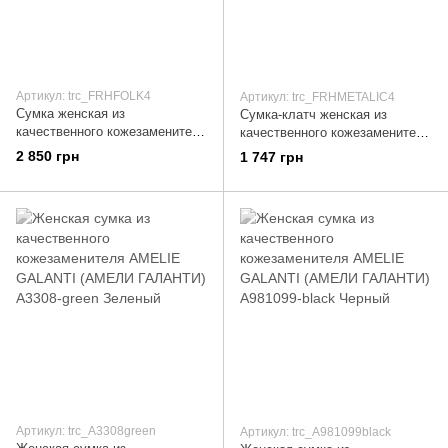
Артикул: trc_FRHFOLK4
Артикул: trc_FRHMETALIC4
Сумка женская из
Сумка-клатч женская из
качественного кожезаменителя
качественного кожезаменителя
MUGLER (МЮГЛЕР) FRH-
MUGLER (МЮГЛЕР) FRH-
2 850 грн
1 747 грн
FOLK4 Оранжевый
METALIC4 Черный
Артикул: trc_A3308green
Артикул: trc_A981099black