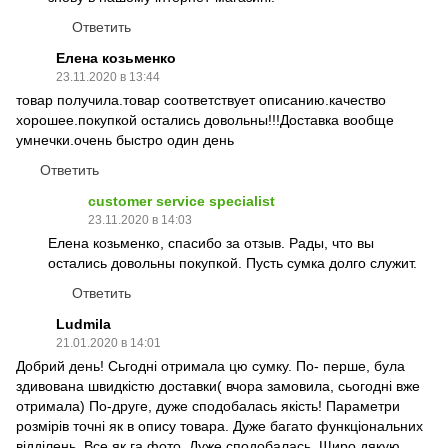
Ответить
Елена козьменко
23.11.2020 в 13:44
товар получила.товар соответствует описанию.качество
хорошее.покупкой остались довольны!!!Доставка вообще
умнечки.очень быстро один день
Ответить
customer service specialist
23.11.2020 в 14:03
Елена козьменко, спасибо за отзыв. Рады, что вы
остались довольны покупкой. Пусть сумка долго служит.
Ответить
Ludmila
21.01.2020 в 14:01
Добрий день! Сьгодні отримала цю сумку. По- перше, була
здивована швидкістю доставки( вчора замовила, сьогодні вже
отримала) По-друге, дуже сподобалась якість! Параметри
розмірів точні як в опису товара. Дуже багато функціональних
відділень. Все як га фото. Дуже сподобалась. Щиро дякую