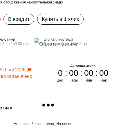
я отображения накопительной скидки
В кредит
Купить в 1 клик
 ЧАСТЯМИ
ОПЛАТА ЧАСТЯМИ
ей по 159.33 грн
6 платежей по 159.33 грн
До конца акции
School 2026 🎓 -
0
00
00
00
тво ограничено
дни
часы
мин
сек
стики
ь
На спине
,
Через плечо
,
На поясе