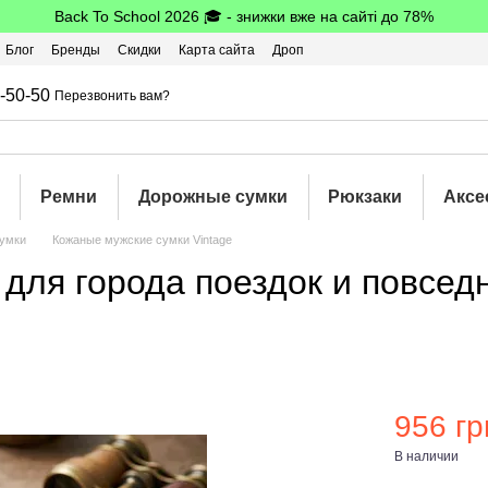
Back To School 2026 🎓 - знижки вже на сайті до 78%
Блог
Бренды
Скидки
Карта сайта
Дроп
шбэк
-50-50
Перезвонить вам?
Ремни
Дорожные сумки
Рюкзаки
Аксе
умки
Кожаные мужские сумки Vintage
 для города поездок и повсед
956 гр
В наличии