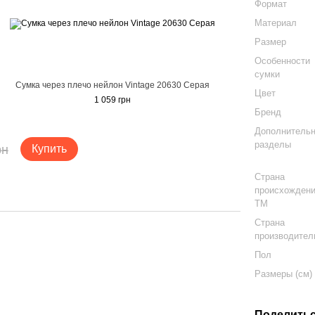
Формат
Материал
Размер
Особенности
сумки
Сумка через плечо нейлон Vintage 20630 Серая
Цвет
1 059 грн
Бренд
Дополнитель
разделы
рн
Купить
Страна
происхожден
ТМ
Страна
производител
Пол
Размеры (см)
Поделитьс