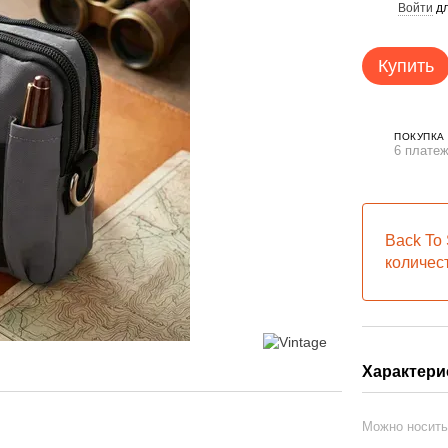
Войти
дл
%
Купить
ПОКУПКА
6 платеж
Back To 
количес
Характери
Можно носит