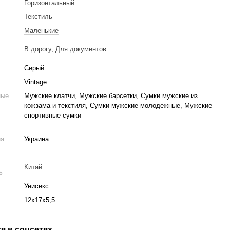
Горизонтальный
Текстиль
Маленькие
В дорогу
,
Для документов
Серый
Vintage
ные
Мужские клатчи, Мужские барсетки, Сумки мужские из
кожзама и текстиля, Сумки мужские молодежные, Мужские
спортивные сумки
ия
Украина
Китай
ь
Унисекс
12x17x5,5
я в соцсетях