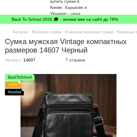
Back To School 2026 🎓 - знижки вже на сайті до 78%
Каталог
Мужские сумки
Кожаные мужские сумки
Кожаные м
Сумка мужская Vintage компактных
размеров 14607 Черный
Артикул:
14607
7 отзывов
BackToSchool
−15%
Кешбек