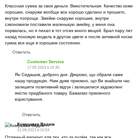
Классная сумка за свои деньги. Вместительная. Качество кожи
хорошее, снаружи вообще все хорошо сделано и прошито,
внутри попроще. Змейки снаружи хорошие, внутри
сэкономили поставили маленькую змейку, у меня она
порвалась, но я пихал в тот отсек много вещей. Брал пару лет
назад похожую модель в другом цвете и после активной носки
сумка все еще в хорошем состоянии.
Ответить
Customer Service
17.05.2023 в 15:35
Ян Седашов, доброго дня. Дякуємо, що обрали саме
нашу продукцію. Нам дуже приємно, що Ви знайшли час
залишити позитивний відгук і залишилися задоволені
якістю придбаного товару. Бажаємо приємного
користування.
Ответить
Комушака Вадим
21.09.2021 в 10:54
Отличный вариант для тех, кто за рулём, так как все