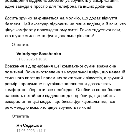
розміщення відділень забезпечує зручність у використанні,
адже завжди є простір для телефона та інших дрібниць.
Досить зручно закривається на молнію, що додає відчуття
безпеки. Цей аксесуар підходить не лише водіям, а й всім, хто
цінує комфорт у повсякденному житті. Рекомендується всім,
хто шукає стильне та функціональне рішення!
Ответить
Volodymyr Savchenko
31.03.2025 в 18:28
Враження від придбання цієї компактної сумки вражаюче
позитивні. Вона виготовлена з натуральної шкіри, що надає їй
стильного вигляду і приємних тактильних відчуттів, а зручний
розмір і продумане внутрішнє наповнення дозволяють
комфортно зберігати все необхідне. Особливо сподобалася
наявність потайного відділення для дрібниць, що робить
використання цієї моделі ще більш функціональним, тож
рекомендую всім, хто цінує зручність і якість!
Ответить
Ян Седашов
17.05.2023 в 14:11