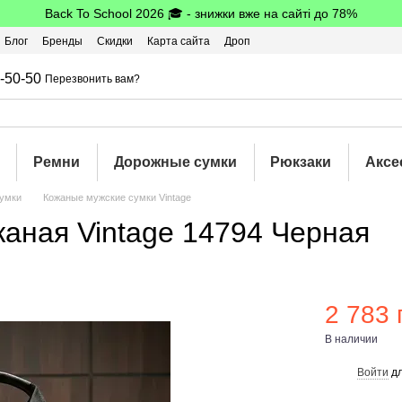
Back To School 2026 🎓 - знижки вже на сайті до 78%
Блог
Бренды
Скидки
Карта сайта
Дроп
шбэк
-50-50
Перезвонить вам?
Ремни
Дорожные сумки
Рюкзаки
Аксе
умки
Кожаные мужские сумки Vintage
аная Vintage 14794 Черная
2 783 
В наличии
Войти
дл
%