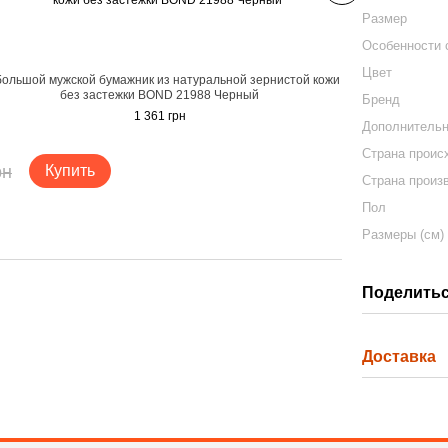
Размер
Особенности
Цвет
ольшой мужской бумажник из натуральной зернистой кожи
Сумка делова
без застежки BOND 21988 Черный
Бренд
1 361 грн
Дополнитель
Страна проис
рн
Купить
Страна произ
Пол
Размеры (см)
Поделитьс
Доставка