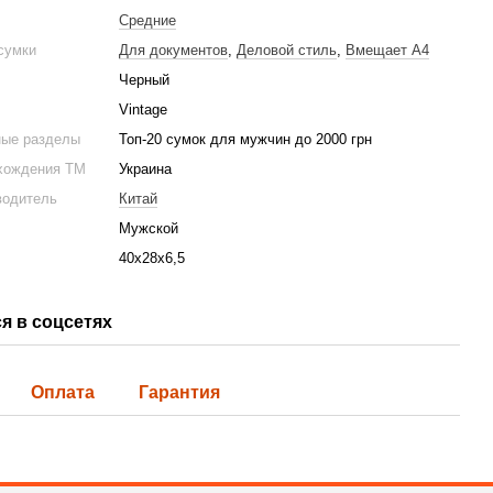
Средние
 сумки
Для документов
,
Деловой стиль
,
Вмещает А4
Черный
я мужская кожаная Vintage 14794 Черная
Сумка кросс бо
Vintage
2 783 грн
ные разделы
Топ-20 сумок для мужчин до 2000 грн
4 206 грн
хождения ТМ
Украина
4 523 грн
Купить
водитель
Китай
Мужской
40х28х6,5
я в соцсетях
Оплата
Гарантия