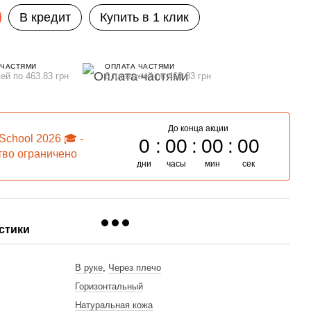
В кредит
Купить в 1 клик
 ЧАСТЯМИ
ОПЛАТА ЧАСТЯМИ
ей по 463.83 грн
6 платежей по 463.83 грн
До конца акции
School 2026 🎓 -
0
00
00
00
тво ограничено
дни
часы
мин
сек
ть разом
стики
ь
В руке
,
Через плечо
Горизонтальный
Натуральная кожа