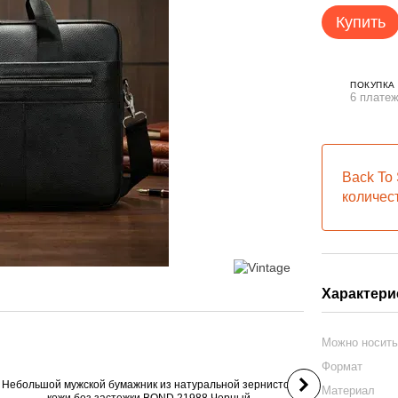
Купить
ПОКУПКА
6 платеж
Back To 
количес
Часто купую
Характери
Можно носит
Формат
Материал