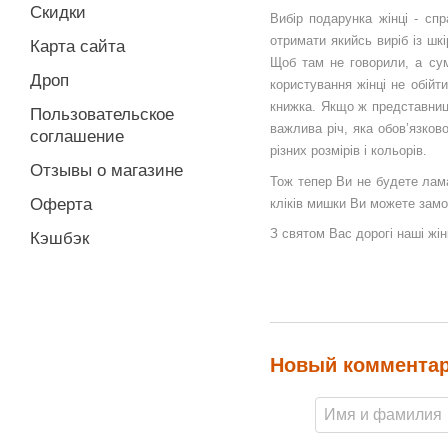
Скидки
Вибір подарунка жінці - сп
отримати якийсь виріб із ш
Карта сайта
Щоб там не говорили, а сум
Дроп
користування жінці не обійт
книжка. Якщо ж представниця
Пользовательское
важлива річ, яка обов’язков
соглашение
різних розмірів і кольорів.
Отзывы о магазине
Тож тепер Ви не будете лама
Оферта
кліків мишки Ви можете замо
З святом Вас дорогі наші жінк
Кэшбэк
Новый коммента