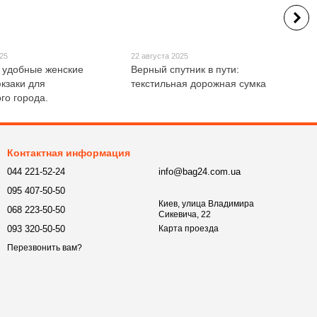
025
22 августа 2025
 удобные женские
Верный спутник в пути:
кзаки для
текстильная дорожная сумка
го города.
Контактная информация
044 221-52-24
info@bag24.com.ua
095 407-50-50
Киев, улица Владимира
068 223-50-50
Сикевича, 22
093 320-50-50
Карта проезда
Перезвонить вам?