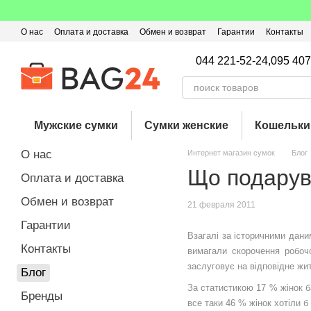
Перейти к основному контенту
О нас
Оплата и доставка
Обмен и возврат
Гарантии
Контакты
Пользовательское соглашение
Отзывы о магазине
Оферта
Кэ
044 221-52-24,
095 407
Мужские сумки
Сумки женские
Кошельки
О нас
Интернет магазин сумок
Блог
Що подарув
Оплата и доставка
Обмен и возврат
21 февраля 2011
Гарантии
Взагалі за історичними дани
Контакты
вимагали скорочення робочо
заслуговує на відповідне ж
Блог
За статистикою 17 % жінок 
Бренды
все таки 46 % жінок хотіли 