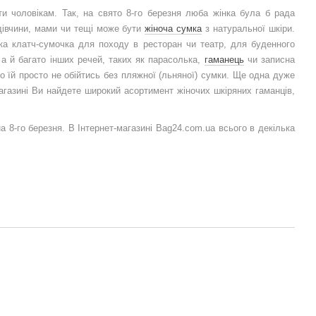
ти чоловікам. Так, на свято 8-го березня люба жінка була б рада
дівчини, мами чи тещі може бути
жіноча сумка
з натуральної шкіри.
ка клатч-сумочка для походу в ресторан чи театр, для буденного
 а й багато інших речей, таких як парасолька,
гаманець
чи записна
о їй просто не обійтись без пляжної (льняної) сумки. Ще одна дуже
агазині Ви найдете широкий асортимент жіночих шкіряних гаманців,
а 8-го березня. В Інтернет-магазині Bag24.com.ua всього в декілька