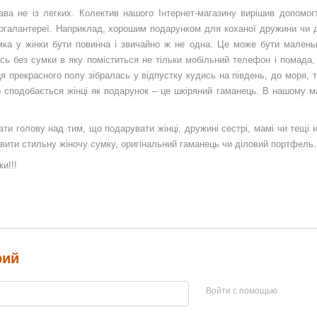
рава не із легких. Колектив нашого Інтернет-магазину вирішив допомог
кіргалантереї. Наприклад, хорошим подарунком для коханої дружини чи 
ка у жінки бути повинна і звичайно ж не одна. Це може бути малень
ись без сумки в яку поміститься не тільки мобільний телефон і помада,
 прекрасного полу зібралась у відпустку кудись на південь, до моря, т
о сподобається жінці як подарунок – це шкіряний гаманець. В нашому м
ти голову над тим, що подарувати жінці, дружині сестрі, мамі чи тещі н
вити стильну жіночу сумку, оригінальний гаманець чи діловий портфель.
и!!!
рий
Войти с помощью