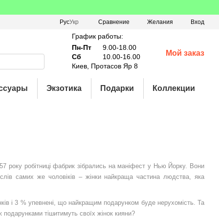
Сравнение
Рус
Укр
Желания
Вход
График работы:
Пн-Пт
9.00-18.00
Мой заказ
Сб
10.00-16.00
Киев, Протасов Яр 8
ссуары
Экзотика
Подарки
Коллекции
857 року робітниці фабрик зібрались на маніфест у Нью Йорку. Вони
 слів самих же чоловіків – жінки найкраща частина людства, яка
ів і 3 % упевнені, що найкращим подарунком буде нерухомість. Та
 ж подарунками тішитимуть своїх жінок кияни?