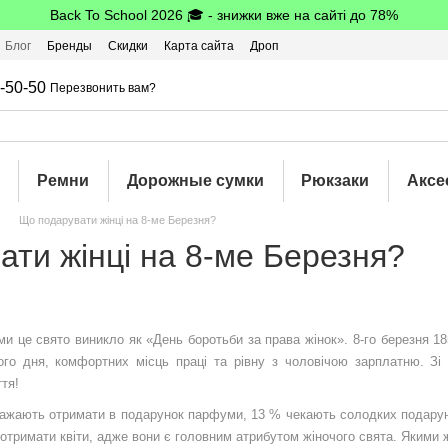
Back To School 2026 🎓 - знижки вже на сайті до 78%
Блог
Бренды
Скидки
Карта сайта
Дроп
шбэк
-50-50
Перезвонить вам?
Ремни
Дорожные сумки
Рюкзаки
Аксе
Що подарувати жінці на 8-ме Березня?
ати жінці на 8-ме Березня?
ми це свято виникло як «День боротьби за права жінок». 8-го березня 1
го дня, комфортних місць праці та рівну з чоловічою зарплатню. Зі
иття!
бажають отримати в подарунок парфуми, 13 % чекають солодких подарунк
б отримати квіти, адже вони є головним атрибутом жіночого свята. Якими