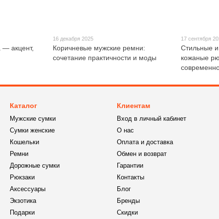
16 декабря 2025
17 сентября 2
 — акцент,
Коричневые мужские ремни:
Стильные и
сочетание практичности и моды
кожаные рю
современно
Каталог
Клиентам
Мужские сумки
Вход в личный кабинет
Сумки женские
О нас
Кошельки
Оплата и доставка
Ремни
Обмен и возврат
Дорожные сумки
Гарантии
Рюкзаки
Контакты
Аксессуары
Блог
Экзотика
Бренды
Подарки
Скидки