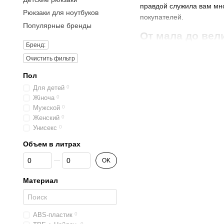
правдой служила вам мно
Рюкзаки для ноутбуков
покупателей.
Популярные бренды
От мала до вел
Бренд:
Стильные аксессуары ра
Очистить фильтр
модели рюкзаков – от не
модели на колесиках – в
Пол
Онлайн-покупка поможет 
Для детей
0
приятнее.
Жіноча
0
Мужской
0
Женский
0
Унисекс
0
Объем в литрах
От Объем в литрах
До Объем в литрах
OK
Материал
ABS-пластик
0
0