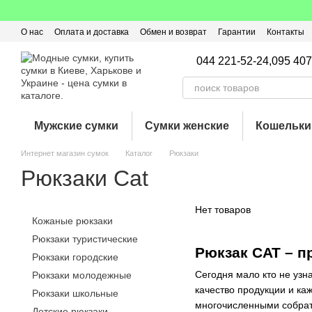
Перейти к основному контенту
О нас
Оплата и доставка
Обмен и возврат
Гарантии
Контакты
Пользовательское соглашение
Отзывы о магазине
Оферта
Кэ
044 221-52-24,
095 407
Мужские сумки
Сумки женские
Кошельки
Интернет магазин сумок
Каталог
Рюкзаки
Рюкзаки Cat
Нет товаров
Кожаные рюкзаки
Рюкзаки туристические
Рюкзак CAT – 
Рюкзаки городские
Сегодня мало кто не узн
Рюкзаки молодежные
качество продукции и ка
Рюкзаки школьные
многочисленными собрать
Детские рюкзаки