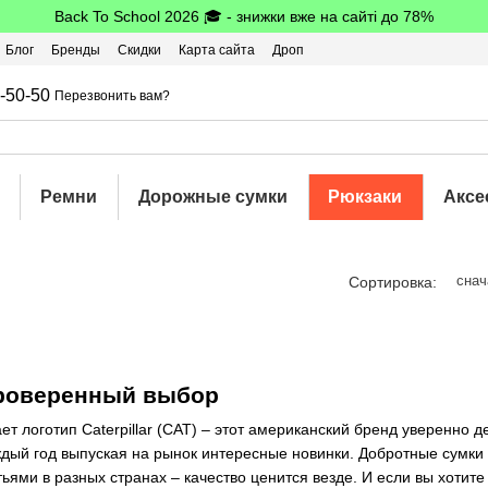
Back To School 2026 🎓 - знижки вже на сайті до 78%
Блог
Бренды
Скидки
Карта сайта
Дроп
шбэк
-50-50
Перезвонить вам?
Ремни
Дорожные сумки
Рюкзаки
Аксе
снач
Сортировка:
проверенный выбор
ает логотип Caterpillar (CAT) – этот американский бренд уверенно
ждый год выпуская на рынок интересные новинки. Добротные сумки 
ями в разных странах – качество ценится везде. И если вы хотите