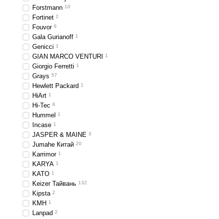
Forstmann
10
Fortinet
2
Fouvor
6
Gala Gurianoff
1
Genicci
1
GIAN MARCO VENTURI
1
Giorgio Ferretti
1
Grays
57
Hewlett Packard
1
HiArt
1
Hi-Tec
6
Hummel
1
Incase
1
JASPER & MAINE
3
Jumahe Китай
20
Karrimor
1
KARYA
1
KATO
1
Keizer Тайвань
132
Kipsta
2
KMH
1
Lanpad
2