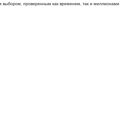
ым выбором, проверенным как временем, так и миллионами
в нашем интернет-магазине вы сможете приобрести различные
отделениями для ноутбука, спортивные аксессуары и даже
вка и низкие цены сделают процесс приобретения намного