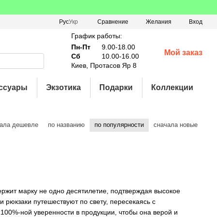
Сравнение
Рус
Укр
Желания
Вход
График работы:
Пн-Пт
9.00-18.00
Мой заказ
Сб
10.00-16.00
Киев, Протасов Яр 8
ссуары
Экзотика
Подарки
Коллекции
ала дешевле
по названию
по популярности
сначала новые
 держит марку не одно десятилетие, подтверждая высокое
и рюкзаки путешествуют по свету, пересекаясь с
 100%-ной уверенности в продукции, чтобы она верой и