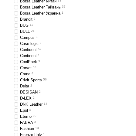
Borsa Leather Китай
13
Borsa Leather Тайвань
37
Borsa Leather Украина
1
Brandit
2
BUG
11
BULL
21
Campus
3
Case logic
2
Confident
52
Continent
1
CoolPack
3
Corvet
53
Crane
4
Crivit Sports
56
Delta
2
DESISAN
2
D-LEX
2
DNK Leather
14
Epol
4
Eterno
90
FABRA
3
Fashion
13
Firenze Italy
1