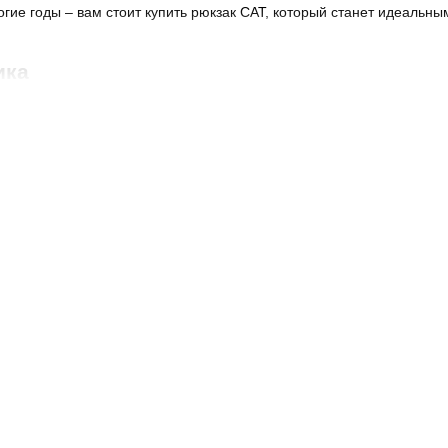
гие годы – вам стоит купить рюкзак CAT, который станет идеальн
ика
зработаны с учётом потребностей широкого круга потребителей – 
большого и компактного до вместительного дорожного. Рюкзаки с 
ам стоит только определиться с выбором.
вам сэкономить деньги и время – удобный каталог, быстрая доста