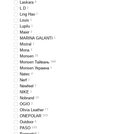
Laskara
6
L.D
2
Ling Hao
1
Louis
1
Lupilu
1
Maier
2
MARINA GALANTI
1
Mistral
1
Mona
3
Monsen
25
Monsen Тайвань
398
Monsen Украина
1
Natec
4
Nerf
1
Newfeel
2
NIKE
1
Nobrand
19
OGIO
2
Olivia Leather
77
ONEPOLAR
205
Outdoor
6
PASO
195
Pepperts!
1