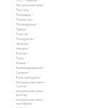
TPE + Нейлон
Натуральная кожа
0
Текстиль
0
Полиамид
0
Полиэстер
0
Поликарбонат
0
Замша
0
Пластик
0
Полиуретан
0
Экокожа
0
Неопрен
0
Кожзам
0
Ткань
0
Канвас
0
Комбинированный
0
Силикон
0
Кожа крокодила
0
Натуральная кожа +
Canvas
0
натуральная кожа –
флотар
0
натуральная кожа –
портофино
0
0