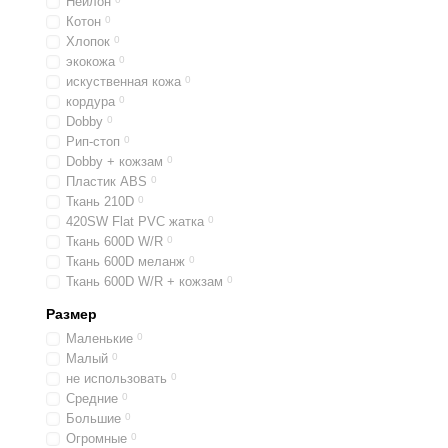
Нейлон
Котон
0
Хлопок
0
экокожа
0
искуственная кожа
0
кордура
0
Dobby
0
Рип-стоп
0
Dobby + кожзам
0
Пластик ABS
0
Ткань 210D
0
420SW Flat PVC жатка
0
Ткань 600D W/R
0
Ткань 600D меланж
0
Ткань 600D W/R + кожзам
0
Размер
Маленькие
0
Малый
0
не использовать
0
Средние
0
Большие
0
Огромные
0