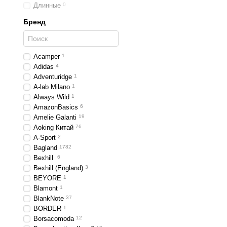
Длинные
0
Бренд
Acamper
1
Adidas
4
Adventuridge
1
A-lab Milano
1
Always Wild
1
AmazonBasics
6
Amelie Galanti
19
Aoking Китай
76
A-Sport
2
Bagland
1782
Bexhill
6
Bexhill (England)
3
BEYORE
1
Blamont
1
BlankNote
37
BORDER
1
Borsacomoda
12